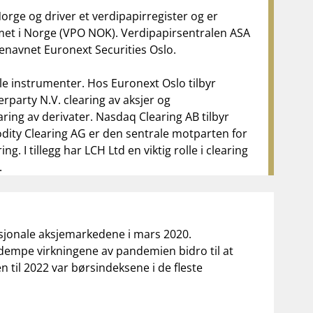
orge og driver et verdipapirregister og er
met i Norge (VPO NOK). Verdipapirsentralen ASA
enavnet Euronext Securities Oslo.
elle instrumenter. Hos Euronext Oslo tilbyr
rparty N.V. clearing av aksjer og
aring av derivater. Nasdaq Clearing AB tilbyr
ty Clearing AG er den sentrale motparten for
. I tillegg har LCH Ltd en viktig rolle i clearing
.
asjonale aksjemarkedene i mars 2020.
å dempe virkningene av pandemien bidro til at
 til 2022 var børsindeksene i de fleste