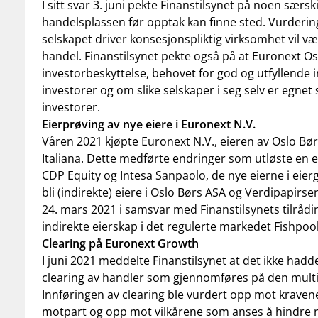
I sitt svar 3. juni pekte Finanstilsynet på noen sær
handelsplassen før opptak kan finne sted. Vurderi
selskapet driver konsesjonspliktig virksomhet vil væ
handel. Finanstilsynet pekte også på at Euronext O
investorbeskyttelse, behovet for god og utfyllende 
investorer og om slike selskaper i seg selv er egnet
investorer.
Eierprøving av nye eiere i Euronext N.V.
Våren 2021 kjøpte Euronext N.V., eieren av Oslo Bø
Italiana. Dette medførte endringer som utløste en ei
CDP Equity og Intesa Sanpaolo, de nye eierne i eierg
bli (indirekte) eiere i Oslo Børs ASA og Verdipapirs
24. mars 2021 i samsvar med Finanstilsynets tilråding
indirekte eierskap i det regulerte markedet Fishpoo
Clearing på Euronext Growth
I juni 2021 meddelte Finanstilsynet at det ikke had
clearing av handler som gjennomføres på den multi
Innføringen av clearing ble vurdert opp mot kravene
motpart og opp mot vilkårene som anses å hindre 