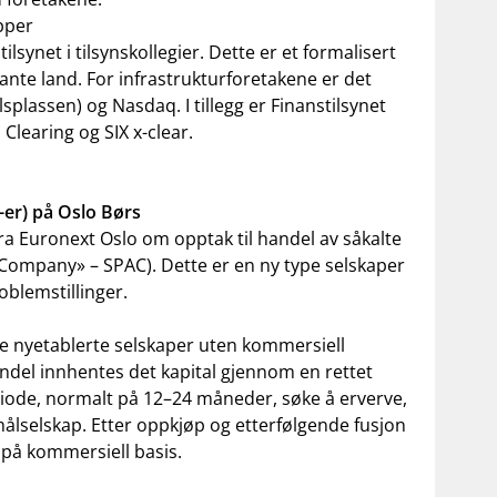
upper
lsynet i tilsynskollegier. Dette er et formalisert
nte land. For infrastrukturforetakene er det
splassen) og Nasdaq. I tillegg er Finanstilsynet
learing og SIX x-clear.
-er) på Oslo Børs
ra Euronext Oslo om opptak til handel av såkalte
Company» – SPAC). Dette er en ny type selskaper
oblemstillinger.
re nyetablerte selskaper uten kommersiell
 handel innhentes det kapital gjennom en rettet
riode, normalt på 12–24 måneder, søke å erverve,
 målselskap. Etter oppkjøp og etterfølgende fusjon
 på kommersiell basis.