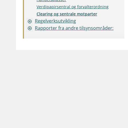
Verdipapirsentral og forvalterordning
Clearing og sentrale motparter
Regelverksutvikling
add_circle_outline
Rapporter fra andre tilsynsområder:
add_circle_outline