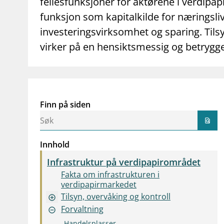
fellesfunksjoner for aktørene i verdipa
funksjon som kapitalkilde for næringsli
investeringsvirksomhet og sparing. Tils
virker på en hensiktsmessig og betryg
Finn på siden
find_in_page
Innhold
Infrastruktur på verdipapirområdet
Fakta om infrastrukturen i
verdipapirmarkedet
Tilsyn, overvåking og kontroll
add_circle_outline
Forvaltning
remove_circle_outline
Handelsplasser