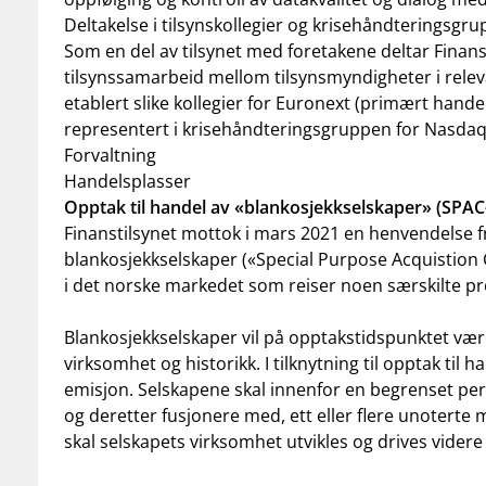
Deltakelse i tilsynskollegier og krisehåndteringsgr
Som en del av tilsynet med foretakene deltar Finansti
tilsynssamarbeid mellom tilsynsmyndigheter i releva
etablert slike kollegier for Euronext (primært handel
representert i krisehåndteringsgruppen for Nasdaq C
Forvaltning
Handelsplasser
Opptak til handel av «blankosjekkselskaper» (SPAC
Finanstilsynet mottok i mars 2021 en henvendelse f
blankosjekkselskaper («Special Purpose Acquistion 
i det norske markedet som reiser noen særskilte pr
Blankosjekkselskaper vil på opptakstidspunktet væ
virksomhet og historikk. I tilknytning til opptak til
emisjon. Selskapene skal innenfor en begrenset pe
og deretter fusjonere med, ett eller flere unoterte
skal selskapets virksomhet utvikles og drives videre