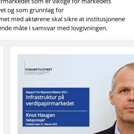
pirmarkedet som er viktige for markedets
vet og som grunnlag for
ynet med aktørene skal sikre at institusjonene
gende måte i samsvar med lovgivningen.