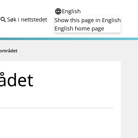
English
language
Søk i nettstedet
search
Show this page in English
English home page
e
rområdet
Tema
Bærekraft
reg
DORA
ådet
Folkefinansiering
Kryptoeiendelsloven (MiCA)
Overtakelsestilbud
Alle tema
notifications_none
on for investorer
Abonner på nyhetsvarsel