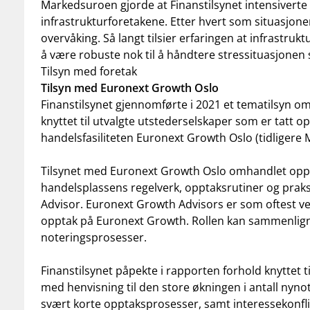
Markedsuroen gjorde at Finanstilsynet intensivert
infrastrukturforetakene. Etter hvert som situasjonen
overvåking. Så langt tilsier erfaringen at infrastru
å være robuste nok til å håndtere stressituasjone
Tilsyn med foretak
Tilsyn med Euronext Growth Oslo
Finanstilsynet gjennomførte i 2021 et tematilsyn 
knyttet til utvalgte utstederselskaper som er tatt op
handelsfasiliteten Euronext Growth Oslo (tidligere 
Tilsynet med Euronext Growth Oslo omhandlet opp
handelsplassens regelverk, opptaksrutiner og pra
Advisor. Euronext Growth Advisors er som oftest ve
opptak på Euronext Growth. Rollen kan sammenlignes
noteringsprosesser.
Finanstilsynet påpekte i rapporten forhold knyttet 
med henvisning til den store økningen i antall nynot
svært korte opptaksprosesser, samt interessekonflikt