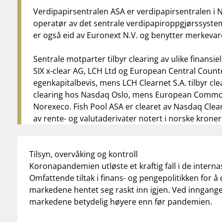
Verdipapirsentralen ASA er verdipapirsentralen i N
operatør av det sentrale verdipapiroppgjørssyste
er også eid av Euronext N.V. og benytter merkevar
Sentrale motparter tilbyr clearing av ulike finansi
SIX x-clear AG, LCH Ltd og European Central Counte
egenkapitalbevis, mens LCH Clearnet S.A. tilbyr cle
clearing hos Nasdaq Oslo, mens European Commodi
Norexeco. Fish Pool ASA er clearet av Nasdaq Clearing
av rente- og valutaderivater notert i norske kroner
Tilsyn, overvåking og kontroll
Koronapandemien utløste et kraftig fall i de intern
Omfattende tiltak i finans- og pengepolitikken for 
markedene hentet seg raskt inn igjen. Ved inngangen
markedene betydelig høyere enn før pandemien.