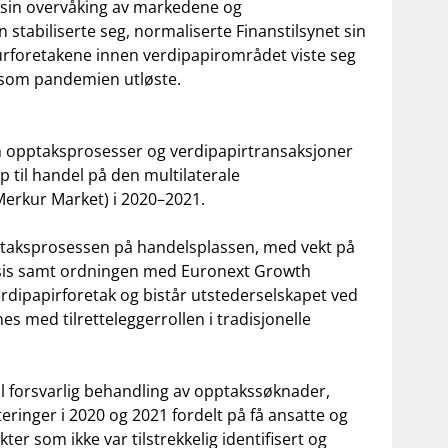
e sin overvåking av markedene og
 stabiliserte seg, normaliserte Finanstilsynet sin
kturforetakene innen verdipapirområdet viste seg
n som pandemien utløste.
om opptaksprosesser og verdipapirtransaksjoner
p til handel på den multilaterale
Merkur Market) i 2020–2021.
taksprosessen på handelsplassen, med vekt på
ksis samt ordningen med Euronext Growth
rdipapirforetak og bistår utstederselskapet ved
 med tilretteleggerrollen i tradisjonelle
til forsvarlig behandling av opptakssøknader,
eringer i 2020 og 2021 fordelt på få ansatte og
er som ikke var tilstrekkelig identifisert og