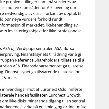
skilte problemstillinger som må vurderes av
nger mot virkeområdet for AIF-loven og om
re nødvendig å avklare i forkant av opptak til
slo bør nøye vurdere forhold rundt
informasjon til markedet, likebehandling av
 som investeringsobjekt for ikke-profesjonelle
rs ASA og Verdipapirsentralen ASA, Borsa
erprøving. Finanstilsynets tilrådning var å gi
ruppen Reference Shareholders, tillatelse til å
entralen ASA. Finansdepartementet ga tillatelse
. Finanstilsynet ga tilsvarende tillatelse for
l 25. mars.
de innvendinger mot at Euronext Oslo innførte
laterale handelsfasiliteten Euronext Growth.
 om ikke-diskriminerende tilgang til en sentral
markedene å virke på en smidig og ordnet måte