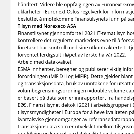
håndtert. Videre ble oppfølgingen av Euronext Gro
uklarheter i Euronext Oslos regelverk for informasj
besluttet å imøtekomme Finanstilsynets funn på sa
Tilsyn med Norexeco ASA
Finanstilsynet gjennomførte i 2021 IT-tematilsyn h
kontrollere det regulerte markedets evne til å forsv
foretaket har kontroll med sine utkontrakterte IT-t
forventet ferdigstilt i løpet av første halvår 2022.
Arbeid med datakvalitet
ESMA innhenter, beregner og publiserer viktig info
forordningen (MiFID II og MiFIR). Dette gjelder bla
og transaksjonsdata, bruk av unntakene for utsatt o
volumbegrensningsordningen («double volume cap»)
er basert på data som er innrapportert fra handelsp
EØS. Finanstilsynet deltok i 2021 i arbeidsgrupper
tilsynsmyndigheter i Europa for å heve kvaliteten 
kvartalsvise gjennomganger av referansedatarappor
transaksjonsdata som er utvekslet mellom tilsynsmyn
oppfølging og kontroll av datakvalitet og dialog me