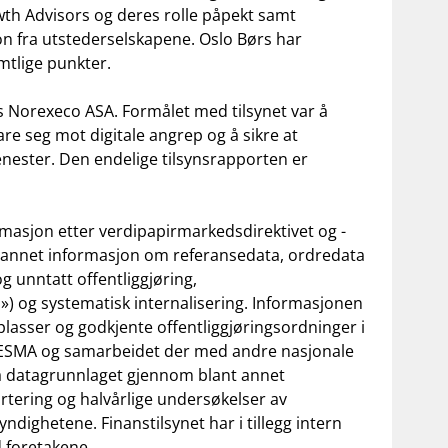
wth Advisors og deres rolle påpekt samt
on fra utstederselskapene. Oslo Børs har
mtlige punkter.
os Norexeco ASA. Formålet med tilsynet var å
are seg mot digitale angrep og å sikre at
jenester. Den endelige tilsynsrapporten er
rmasjon etter verdipapirmarkedsdirektivet og -
nt annet informasjon om referansedata, ordredata
g unntatt offentliggjøring,
 og systematisk internalisering. Informasjonen
lasser og godkjente offentliggjøringsordninger i
 i ESMA og samarbeidet der med andre nasjonale
på datagrunnlaget gjennom blant annet
tering og halvårlige undersøkelser av
dighetene. Finanstilsynet har i tillegg intern
d foretakene.