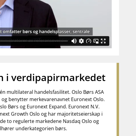
n i verdipapirmarkedet
n multilateral handelsfasilitet. Oslo Børs ASA
V. og benytter merkevarenavnet Euronext Oslo.
Oslo Børs og Euronext Expand. Euronext N.V.
onext Growth Oslo og har majoritetseierskap i
er de to regulerte markedene Nasdaq Oslo og
tilhører underkategorien børs.