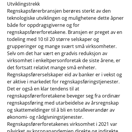
Utviklingstrekk
Regnskapsførerbransjen berøres sterkt av den
teknologiske utviklingen og mulighetene dette åpner
både for oppdragsgiverne og for
regnskapsførerforetakene. Bransjen er preget av en
todeling med 10 til 20 større selskaper og
grupperinger og mange svært små virksomheter.
Selv om det har vært en gradvis reduksjon av
virksomhet i enkeltpersonforetak de siste årene, er
det fortsatt relativt mange små enheter.
Regnskapsførerselskaper eid av banker er i vekst og
er aktive i markedet for regnskapsføringstjenester.
Det er også en klar tendens til at
regnskapsførerforetakene beveger seg fra ordinær
regnskapsføring med utarbeidelse av årsregnskap
og skattemeldinger til å bli en totalleverandør av
økonomi- og rådgivningstjenester.
Regnskapsførerforetakenes virksomhet i 2021 var
påvirket av koronapandemien direkte og indirekte