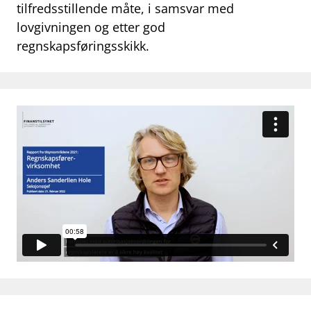
tilfredsstillende måte, i samsvar med
work_outline
Jobb hos oss
lovgivningen og etter god
regnskapsføringsskikk.
dashboard
Informasjon for investorer
notifications_none
Abonner på nyhetsvarsel