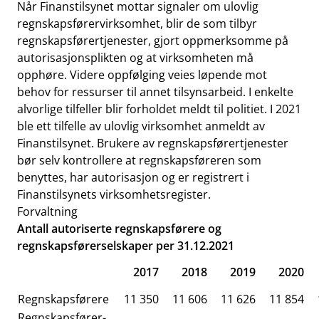
Når Finanstilsynet mottar signaler om ulovlig
regnskapsførervirksomhet, blir de som tilbyr
regnskapsførertjenester, gjort oppmerksomme på
autorisasjonsplikten og at virksomheten må
opphøre. Videre oppfølging veies løpende mot
behov for ressurser til annet tilsynsarbeid. I enkelte
alvorlige tilfeller blir forholdet meldt til politiet. I 2021
ble ett tilfelle av ulovlig virksomhet anmeldt av
Finanstilsynet. Brukere av regnskapsførertjenester
bør selv kontrollere at regnskapsføreren som
benyttes, har autorisasjon og er registrert i
Finanstilsynets virksomhetsregister.
Forvaltning
Antall autoriserte regnskapsførere og
regnskapsførerselskaper per 31.12.2021
2017
2018
2019
2020
Regnskapsførere
11 350
11 606
11 626
11 854
Regnskapsfører-