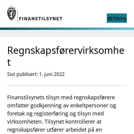
Gå til hovedinnhold
Gå til søkesiden
Meny
menu
Søk i
search
This page does not
Regnskapsførervirksomhe
language
exist in English
nettstedet
English
t
English home page
Tilsyn
Sist publisert: 1. juni 2022
Aktuelt
Finanstilsynets registre
Tema
Finanstilsynets tilsyn med regnskapsførere
supervisor_account
omfatter godkjenning av enkeltpersoner og
Forbrukerinformasjon
foretak og registerføring og tilsyn med
business
Om Finanstilsynet
virksomheten. Tilsynet kontrollerer at
regnskapsfører utfører arbeidet på en
mail_outline
Kontakt oss