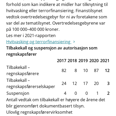
forhold som kan indikere at midler har tilknytning til
hvitvasking eller terrorfinansiering. Finanstilsynet
vedtok overtredelsesgebyr for ni av foretakene som
var del av tematilsynet. Overtredelsesgebyrene var
på 100 000–400 000 kroner.
Les mer i 2021-rapporten
Hvitvasking og terrorfinansiering
Tilbakekall og suspensjon av autorisasjon som
regnskapsfører
2017
2018
2019
2020
2021
Tilbakekall –
82
8
10
87
12
regnskapsførere
Tilbakekall –
24
12
17
20
3
regnskapsførerselskaper
Suspensjon
4
0
0
1
2
Antall vedtak om tilbakekall er høyere de årene det
blir gjennomført dokumentbasert tilsyn.
Ulovlig regnskapsførervirksomhet