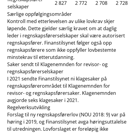
2 827
2 772
2 708
2 728
selskaper
Særlige oppfølgingsområder
Kontroll med etterlevelsen av ulike lovkrav skjer
løpende. Dette gjelder særlig kravet om at daglig
leder i regnskapsførerselskaper skal være autorisert
regnskapsfører. Finanstilsynet følger også opp
regnskapsførere som ikke oppfyller lovbestemte
minstekrav til etterutdanning.
Saker sendt til Klagenemnden for revisor- og
regnskapsførerselskaper
I 2021 sendte Finanstilsynet ni klagesaker på
regnskapsførerområdet til Klagenemnden for
revisor- og regnskapsførersaker. Klagenemnden
avgjorde seks klagesaker i 2021.
Regelverksutvikling
Forslag til ny regnskapsførerlov (NOU 2018: 9) var på
høring i 2019, og Finanstilsynet avga høringsuttalelse
til utredningen. Lovforslaget er foreløpig ikke