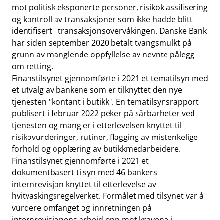
mot politisk eksponerte personer, risikoklassifisering
og kontroll av transaksjoner som ikke hadde blitt
identifisert i transaksjonsovervåkingen. Danske Bank
har siden september 2020 betalt tvangsmulkt på
grunn av manglende oppfyllelse av nevnte pålegg
om retting.
Finanstilsynet gjennomførte i 2021 et tematilsyn med
et utvalg av bankene som er tilknyttet den nye
tjenesten "kontant i butikk". En tematilsynsrapport
publisert i februar 2022 peker på sårbarheter ved
tjenesten og mangler i etterlevelsen knyttet til
risikovurderinger, rutiner, flagging av mistenkelige
forhold og opplæring av butikkmedarbeidere.
Finanstilsynet gjennomførte i 2021 et
dokumentbasert tilsyn med 46 bankers
internrevisjon knyttet til etterlevelse av
hvitvaskingsregelverket. Formålet med tilsynet var å
vurdere omfanget og innretningen på
internrevisjonens arbeid opp mot kravene i