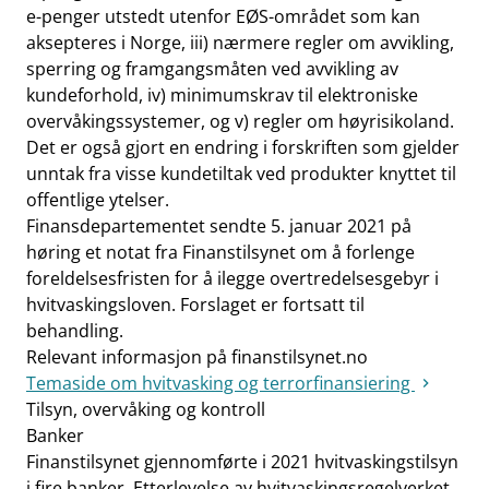
e-penger utstedt utenfor EØS-området som kan
aksepteres i Norge, iii) nærmere regler om avvikling,
sperring og framgangsmåten ved avvikling av
kundeforhold, iv) minimumskrav til elektroniske
overvåkingssystemer, og v) regler om høyrisikoland.
Det er også gjort en endring i forskriften som gjelder
unntak fra visse kundetiltak ved produkter knyttet til
offentlige ytelser.
Finansdepartementet sendte 5. januar 2021 på
høring et notat fra Finanstilsynet om å forlenge
foreldelsesfristen for å ilegge overtredelsesgebyr i
hvitvaskingsloven. Forslaget er fortsatt til
behandling.
Relevant informasjon på finanstilsynet.no
Temaside om hvitvasking og terrorfinansiering
Tilsyn, overvåking og kontroll
Banker
Finanstilsynet gjennomførte i 2021 hvitvaskingstilsyn
i fire banker. Etterlevelse av hvitvaskingsregelverket