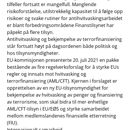
tilfeller fortsatt er mangelfull. Manglende
risikoforståelse, utilstrekkelig kapasitet til å følge opp
risikoer og svake rutiner for antihvitvaskingsarbeidet
er blant forbedringsområdene Finanstilsynet har
påpekt på flere tilsyn.
Antihvitvasking og bekjempelse av terrorfinansiering
står fortsatt høyt på dagsordenen både politisk og
hos tilsynsmyndigheter.
EU-kommisjonen presenterte 20. juli 2021 en pakke
bestående av fire regelverksforslag for å styrke EUs
regler og innsats mot hvitvasking og
terrorfinansiering (AML/CFT). Kjernen i forslaget er
opprettelsen av en ny EU-tilsynsmyndighet for
bekjempelse av hvitvasking av penger og finansiering
av terrorisme, som skal bidra til mer enhetlige
AML/CFT-tilsyn i EU/EØS og styrke samarbeidet
mellom medlemslandenes finansielle etterretning
(FIU).
Internasjonalt samarbeid