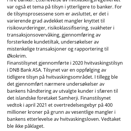
var også et tema på tilsyn i ytterligere to banker. For
de tilsynsprosessene som er avsluttet, er det i
varierende grad avdekket mangler knyttet til
risikovurderinger, risikoklassifisering, svakheter i
transaksjonsovervåking, gjennomføring av
forsterkede kundetiltak, undersøkelser av
mistenkelige transaksjoner og rapportering til
Økokrim.
Finanstilsynet gjennomførte i 2020 hvitvaskingstilsyn
i DNB Bank ASA. Tilsynet var en oppfølging av
tidligere tilsyn på hvitvaskingsområdet. I tillegg ble
det gjennomført nærmere undersøkelser av
bankens håndtering av utvalgte kunder i sfæren til
det islandske foretaket Samherji. Finanstilsynet
vedtok i april 2021 et overtredelsesgebyr på 400
millioner kroner på grunn av vesentlige mangler i
bankens etterlevelse av hvitvaskingsloven. Vedtaket
ble ikke påklaget.