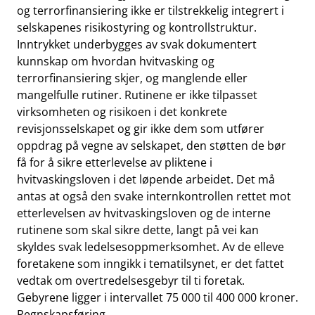
og terrorfinansiering ikke er tilstrekkelig integrert i
selskapenes risikostyring og kontrollstruktur.
Inntrykket underbygges av svak dokumentert
kunnskap om hvordan hvitvasking og
terrorfinansiering skjer, og manglende eller
mangelfulle rutiner. Rutinene er ikke tilpasset
virksomheten og risikoen i det konkrete
revisjonsselskapet og gir ikke dem som utfører
oppdrag på vegne av selskapet, den støtten de bør
få for å sikre etterlevelse av pliktene i
hvitvaskingsloven i det løpende arbeidet. Det må
antas at også den svake internkontrollen rettet mot
etterlevelsen av hvitvaskingsloven og de interne
rutinene som skal sikre dette, langt på vei kan
skyldes svak ledelsesoppmerksomhet. Av de elleve
foretakene som inngikk i tematilsynet, er det fattet
vedtak om overtredelsesgebyr til ti foretak.
Gebyrene ligger i intervallet 75 000 til 400 000 kroner.
Regnskapsføring