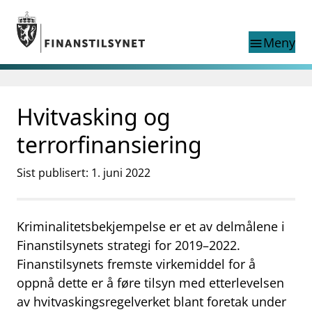
Gå til hovedinnhold
Gå til søkesiden
Meny
menu
Show this page in
Søk i
search
language
Hvitvasking og
English
nettstedet
English
English home page
terrorfinansiering
Tilsyn
Aktuelt
Sist publisert: 1. juni 2022
Finanstilsynets registre
Tema
Kriminalitetsbekjempelse er et av delmålene i
supervisor_account
Forbrukerinformasjon
Finanstilsynets strategi for 2019–2022.
business
Om Finanstilsynet
Finanstilsynets fremste virkemiddel for å
oppnå dette er å føre tilsyn med etterlevelsen
mail_outline
Kontakt oss
av hvitvaskingsregelverket blant foretak under