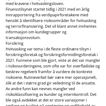
med kravene i hvitvaskingsloven.
Finansstilsynet startet tidlig i 2021 med en årlig
innrapportering fra verdipapirforetakene med
hensikt å identifisere risikoområder for hvitvasking
og terrorfinansiering. Det vil blant annet innhentes
informasjon om kundegrupper og
transaksjonsvolum.
Forsikring
Hvitvasking var tema i de fleste ordinære tilsyn i
forsikringsforetak og forsikringsformidlingsforetak i
2021. Funnene som ble gjort, viste at det var mangler
i risikovurderingene, som ofte var for overfladiske og
beskrev regelverk framfor å vurdere de konkrete
risikoene. Rutineverket bør være mer operasjonelt,
slik at det i større grad gir veiledning til de ansatte.
Av andre funn kan nevnes mangler ved
risikoklassifisering av kunder og internkontroll. Det
ble også avdekket at det er store variasjoner i
omfang og kvalitet på opplæring og vedlikehold av