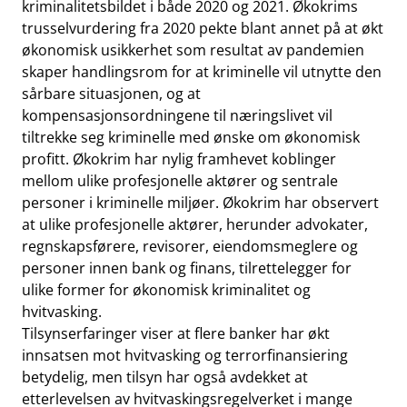
kriminalitetsbildet i både 2020 og 2021. Økokrims
trusselvurdering fra 2020 pekte blant annet på at økt
økonomisk usikkerhet som resultat av pandemien
skaper handlingsrom for at kriminelle vil utnytte den
sårbare situasjonen, og at
kompensasjonsordningene til næringslivet vil
tiltrekke seg kriminelle med ønske om økonomisk
profitt. Økokrim har nylig framhevet koblinger
mellom ulike profesjonelle aktører og sentrale
personer i kriminelle miljøer. Økokrim har observert
at ulike profesjonelle aktører, herunder advokater,
regnskapsførere, revisorer, eiendomsmeglere og
personer innen bank og finans, tilrettelegger for
ulike former for økonomisk kriminalitet og
hvitvasking.
Tilsynserfaringer viser at flere banker har økt
innsatsen mot hvitvasking og terrorfinansiering
betydelig, men tilsyn har også avdekket at
etterlevelsen av hvitvaskingsregelverket i mange