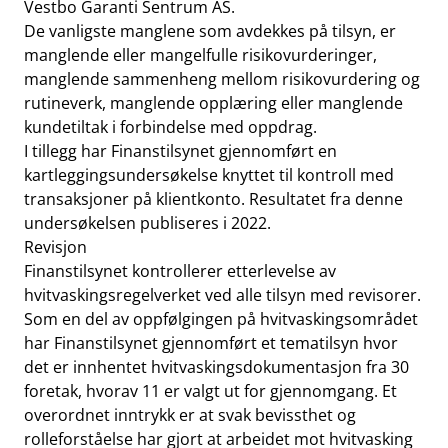
Vestbo Garanti Sentrum AS.
De vanligste manglene som avdekkes på tilsyn, er
manglende eller mangelfulle risikovurderinger,
manglende sammenheng mellom risikovurdering og
rutineverk, manglende opplæring eller manglende
kundetiltak i forbindelse med oppdrag.
I tillegg har Finanstilsynet gjennomført en
kartleggingsundersøkelse knyttet til kontroll med
transaksjoner på klientkonto. Resultatet fra denne
undersøkelsen publiseres i 2022.
Revisjon
Finanstilsynet kontrollerer etterlevelse av
hvitvaskingsregelverket ved alle tilsyn med revisorer.
Som en del av oppfølgingen på hvitvaskingsområdet
har Finanstilsynet gjennomført et tematilsyn hvor
det er innhentet hvitvaskingsdokumentasjon fra 30
foretak, hvorav 11 er valgt ut for gjennomgang. Et
overordnet inntrykk er at svak bevissthet og
rolleforståelse har gjort at arbeidet mot hvitvasking