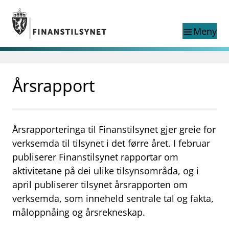
Gå til hovedinnhold
Gå til søkesiden
Meny
menu
Show this page in
Søk i
search
language
Årsrapport
English
nettstedet
English
English home page
Tilsyn
Aktuelt
Årsrapporteringa til Finanstilsynet gjer greie for
Finanstilsynets registre
verksemda til tilsynet i det førre året. I februar
Tema
publiserer Finanstilsynet rapportar om
supervisor_account
aktivitetane på dei ulike tilsynsområda, og i
Forbrukerinformasjon
april publiserer tilsynet årsrapporten om
business
Om Finanstilsynet
verksemda, som inneheld sentrale tal og fakta,
måloppnåing og årsrekneskap.
mail_outline
Kontakt oss