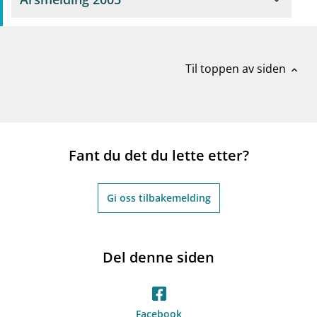
Til toppen av siden
expand_less
Fant du det du lette etter?
Gi oss tilbakemelding
Del denne siden
Facebook