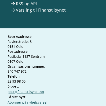
RSS og API
arrow_forward
Varsling til Finanstilsynet
arrow_forward
Besøksadresse:
Revierstredet 3
0151 Oslo
Postadresse:
Postboks 1187 Sentrum
0107 Oslo
Organisasjonsnummer:
840 747 972
Telefon:
22 93 98 00
E-post:
post@finanstilsynet.no
Få sist nytt:
Abonner på nyhetsvarsel