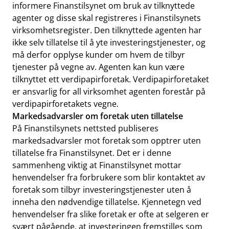
informere Finanstilsynet om bruk av tilknyttede
agenter og disse skal registreres i Finanstilsynets
virksomhetsregister. Den tilknyttede agenten har
ikke selv tillatelse til å yte investeringstjenester, og
må derfor opplyse kunder om hvem de tilbyr
tjenester på vegne av. Agenten kan kun være
tilknyttet ett verdipapirforetak. Verdipapirforetaket
er ansvarlig for all virksomhet agenten forestår på
verdipapirforetakets vegne.
Markedsadvarsler om foretak uten tillatelse
På Finanstilsynets nettsted publiseres
markedsadvarsler mot foretak som opptrer uten
tillatelse fra Finanstilsynet. Det er i denne
sammenheng viktig at Finanstilsynet mottar
henvendelser fra forbrukere som blir kontaktet av
foretak som tilbyr investeringstjenester uten å
inneha den nødvendige tillatelse. Kjennetegn ved
henvendelser fra slike foretak er ofte at selgeren er
svært pågående, at investeringen fremstilles som