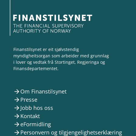
Finanstilsynet er eit sjølvstendig
myndigheitsorgan som arbeider med grunnlag
i lover og vedtak frå Stortinget, Regjeringa og
Finansdepartementet.
Om Finanstilsynet
arrow_forward
Presse
arrow_forward
Jobb hos oss
arrow_forward
Kontakt
arrow_forward
eFormidling
arrow_forward
Personvern og tilgjengelighetserklæring
arrow_forward