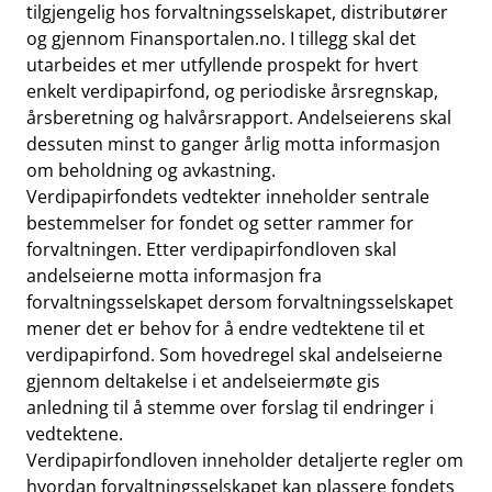
tilgjengelig hos forvaltningsselskapet, distributører
og gjennom
Finansportalen.no
. I tillegg skal det
utarbeides et mer utfyllende prospekt for hvert
enkelt verdipapirfond, og periodiske årsregnskap,
årsberetning og halvårsrapport. Andelseierens skal
dessuten minst to ganger årlig motta informasjon
om beholdning og avkastning.
Verdipapirfondets vedtekter inneholder sentrale
bestemmelser for fondet og setter rammer for
forvaltningen. Etter verdipapirfondloven skal
andelseierne motta informasjon fra
forvaltningsselskapet dersom forvaltningsselskapet
mener det er behov for å endre vedtektene til et
verdipapirfond. Som hovedregel skal andelseierne
gjennom deltakelse i et andelseiermøte gis
anledning til å stemme over forslag til endringer i
vedtektene.
Verdipapirfondloven inneholder detaljerte regler om
hvordan forvaltningsselskapet kan plassere fondets