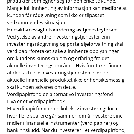
produkter som egner seg for den enkelte kunde.
Mangelfull innhenting av informasjon kan medføre at
kunden får rådgivning som ikke er tilpasset
vedkommendes situasjon.
Hensiktsmessighetsvurdering av tjenesteytelsen
Ved ytelse av andre investeringstjenester enn
investeringsrådgivning og porteføljeforvaltning skal
verdipapirforetaket søke å innhente opplysninger
om kundens kunnskap om og erfaring fra det
aktuelle investeringsområdet. Hvis foretaket finner
at den aktuelle investeringstjenesten eller det
aktuelle finansielle produktet ikke er hensiktsmessig,
skal kunden advares om dette.
Verdipapirfond og alternative investeringsfond
Hva er et verdipapirfond?
Et verdipapirfond er en kollektiv investeringsform
hvor flere sparere går sammen om å investere sine
midler i finansielle instrumenter (verdipapirer) og
bankinnskudd. Når du investerer i et verdipapirfond,