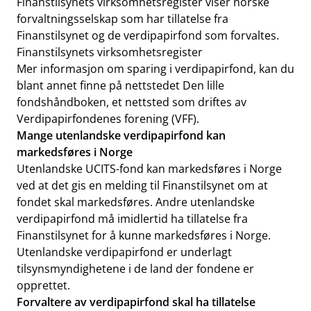
Finanstilsynets virksomhetsregister viser norske
forvaltningsselskap som har tillatelse fra
Finanstilsynet og de verdipapirfond som forvaltes.
Finanstilsynets virksomhetsregister
Mer informasjon om sparing i verdipapirfond, kan du
blant annet finne på nettstedet
Den lille
fondshåndboken
, et nettsted som driftes av
Verdipapirfondenes forening (VFF).
Mange utenlandske verdipapirfond kan
markedsføres i Norge
Utenlandske UCITS-fond kan markedsføres i Norge
ved at det gis en melding til Finanstilsynet om at
fondet skal markedsføres. Andre utenlandske
verdipapirfond må imidlertid ha tillatelse fra
Finanstilsynet for å kunne markedsføres i Norge.
Utenlandske verdipapirfond er underlagt
tilsynsmyndighetene i de land der fondene er
opprettet.
Forvaltere av verdipapirfond skal ha tillatelse