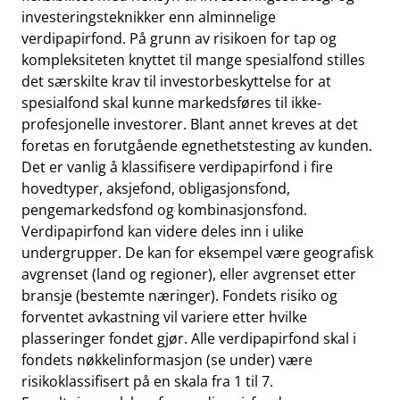
investeringsteknikker enn alminnelige
verdipapirfond. På grunn av risikoen for tap og
kompleksiteten knyttet til mange spesialfond stilles
det særskilte krav til investorbeskyttelse for at
spesialfond skal kunne markedsføres til ikke-
profesjonelle investorer. Blant annet kreves at det
foretas en forutgående egnethetstesting av kunden.
Det er vanlig å klassifisere verdipapirfond i fire
hovedtyper, aksjefond, obligasjonsfond,
pengemarkedsfond og kombinasjonsfond.
Verdipapirfond kan videre deles inn i ulike
undergrupper. De kan for eksempel være geografisk
avgrenset (land og regioner), eller avgrenset etter
bransje (bestemte næringer). Fondets risiko og
forventet avkastning vil variere etter hvilke
plasseringer fondet gjør. Alle verdipapirfond skal i
fondets nøkkelinformasjon (se under) være
risikoklassifisert på en skala fra 1 til 7.