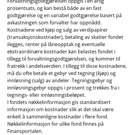
Forvaltningsgodtgjørelsen oppgis i en årlig
prosentsats, og kan bestå både av en fast
godtgjørelse og en variabel godtgjørelse basert på
avkastningen som forvalter har oppnådd.
Kostnadene ved kjøp og salg av verdipapirer
(transaksjonskostnader), betaling av skatter fondet
ilegges, renter på låneopptak og eventuelle
ekstraordinære kostnader kan belastes fondet i
tillegg til forvaltningsgodtgjørelsen, og kommer til
fratrekk i andelsverdien. I tillegg til disse kostnadene,
må du ofte betale et gebyr ved tegning (kjøp) og
innløsning (salg) av andeler. Tegningsgebyr og
innløsningsgebyr oppgis i prosent og trekkes fra i
tegnings- eller innløsningsbeløpet.
I fondets nøkkelinformasjon gis standardisert
informasjon om kostnader slik at det skal være
enkelt å sammenligne kostnader i flere fond.
Nøkkelinformasjon for ulike fond finnes på
Finansportalen.