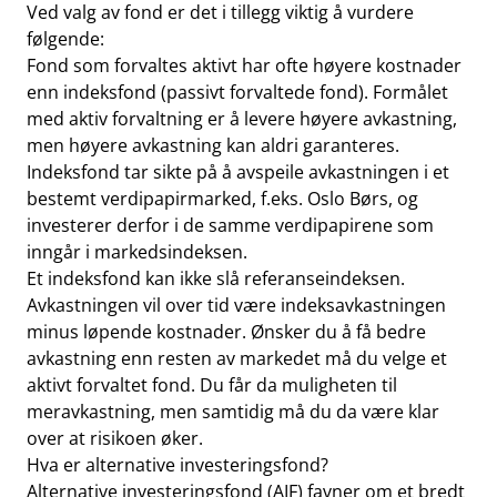
Ved valg av fond er det i tillegg viktig å vurdere
følgende:
Fond som forvaltes aktivt har ofte høyere kostnader
enn indeksfond (passivt forvaltede fond). Formålet
med aktiv forvaltning er å levere høyere avkastning,
men høyere avkastning kan aldri garanteres.
Indeksfond tar sikte på å avspeile avkastningen i et
bestemt verdipapirmarked, f.eks. Oslo Børs, og
investerer derfor i de samme verdipapirene som
inngår i markedsindeksen.
Et indeksfond kan ikke slå referanseindeksen.
Avkastningen vil over tid være indeksavkastningen
minus løpende kostnader. Ønsker du å få bedre
avkastning enn resten av markedet må du velge et
aktivt forvaltet fond. Du får da muligheten til
meravkastning, men samtidig må du da være klar
over at risikoen øker.
Hva er alternative investeringsfond?
Alternative investeringsfond (AIF) favner om et bredt