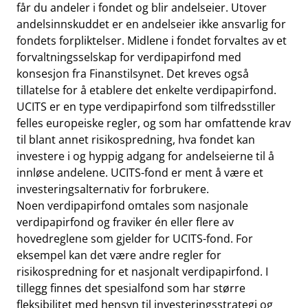
får du andeler i fondet og blir andelseier. Utover
andelsinnskuddet er en andelseier ikke ansvarlig for
fondets forpliktelser. Midlene i fondet forvaltes av et
forvaltningsselskap for verdipapirfond med
konsesjon fra Finanstilsynet. Det kreves også
tillatelse for å etablere det enkelte verdipapirfond.
UCITS er en type verdipapirfond som tilfredsstiller
felles europeiske regler, og som har omfattende krav
til blant annet risikospredning, hva fondet kan
investere i og hyppig adgang for andelseierne til å
innløse andelene. UCITS-fond er ment å være et
investeringsalternativ for forbrukere.
Noen verdipapirfond omtales som nasjonale
verdipapirfond og fraviker én eller flere av
hovedreglene som gjelder for UCITS-fond. For
eksempel kan det være andre regler for
risikospredning for et nasjonalt verdipapirfond. I
tillegg finnes det spesialfond som har større
fleksibilitet med hensyn til investeringsstrategi og