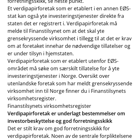
forretningsskikk, se neste punkt.
Et verdipapirforetak som er etablert i en annen EØS-
stat kan også yte investeringstjenester direkte fra
staten det er registrert i. Verdipapirforetak må
melde til Finanstilsynet om at det skal yte
grensekryssende virksomhet i tillegg til at det er krav
om at foretaket innehar de nødvendige tillatelser og
er under tilsyn i hjemstaten.
Verdipapirforetak som er etablert utenfor EØS-
området må søke om særskilt tillatelse for å yte
investeringstjenester i Norge. Oversikt over
utenlandske foretak som har meldt grensekryssende
virksomhet inn til Norge finner du i Finanstilsynets
virksomhetsregister.
Finanstilsynets virksomhetsregister
Verdipapirforetak er underlagt bestemmelser om
investorbeskyttelse og god forretningsskikk
Det er stilt krav om god forretningsskikk for
verdipapirforetak. Noen av de sentrale forpliktelsene