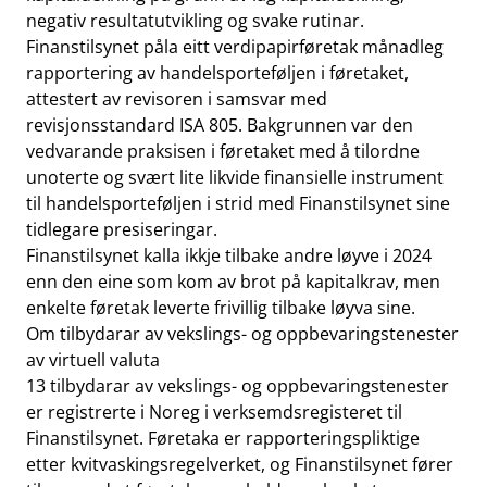
negativ resultatutvikling og svake rutinar.
Finanstilsynet påla eitt verdipapirføretak månadleg
rapportering av handelsporteføljen i føretaket,
attestert av revisoren i samsvar med
revisjonsstandard ISA 805. Bakgrunnen var den
vedvarande praksisen i føretaket med å tilordne
unoterte og svært lite likvide finansielle instrument
til handelsporteføljen i strid med Finanstilsynet sine
tidlegare presiseringar.
Finanstilsynet kalla ikkje tilbake andre løyve i 2024
enn den eine som kom av brot på kapitalkrav, men
enkelte føretak leverte frivillig tilbake løyva sine.
Om tilbydarar av vekslings- og oppbevaringstenester
av virtuell valuta
13 tilbydarar av vekslings- og oppbevaringstenester
er registrerte i Noreg i verksemdsregisteret til
Finanstilsynet. Føretaka er rapporteringspliktige
etter kvitvaskingsregelverket, og Finanstilsynet fører