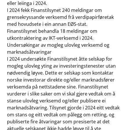
eller leiinga i 2024.
I 2024 fekk Finanstilsynet 240 meldingar om
grensekryssande verksemd frå verdipapirføretak
med hovudsete i ein annan EØS-stat.
Finanstilsynet behandla 18 meldingar om
utkontraktering av IKT-verksemd i 2024.
Undersøkingar av mogleg ulovleg verksemd og
marknadsåtvaringar
I 2024 undersøkte Finanstilsynet åtte selskap for
mogleg ulovleg yting av investeringstenester utan
nødvendig løyve. Dette er selskap som kontaktar
norske investorar direkte og/eller marknadsfører
verksemda på nettstadene sine. Finanstilsynet
vurderer i slike saker om vi skal gjere vedtak om å
stanse ulovleg verksemd og/eller publisere ei
marknadsåtvaring. Tilsynet gjorde i 2024 eitt vedtak
om stans og eitt vedtak om pålegg om retting, og
publiserte fire åtvaringar som presiserte at det
aktuelle selskapet ikkje hadde løyve til å yte