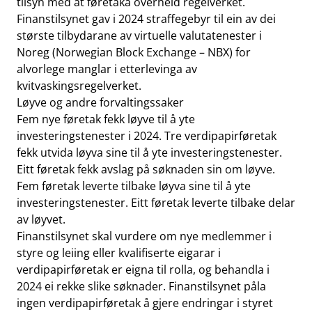
tilsyn med at føretaka overheld regelverket.
Finanstilsynet gav i 2024 straffegebyr til ein av dei
største tilbydarane av virtuelle valutatenester i
Noreg (Norwegian Block Exchange – NBX) for
alvorlege manglar i etterlevinga av
kvitvaskingsregelverket.
Løyve og andre forvaltingssaker
Fem nye føretak fekk løyve til å yte
investeringstenester i 2024. Tre verdipapirføretak
fekk utvida løyva sine til å yte investeringstenester.
Eitt føretak fekk avslag på søknaden sin om løyve.
Fem føretak leverte tilbake løyva sine til å yte
investeringstenester. Eitt føretak leverte tilbake delar
av løyvet.
Finanstilsynet skal vurdere om nye medlemmer i
styre og leiing eller kvalifiserte eigarar i
verdipapirføretak er eigna til rolla, og behandla i
2024 ei rekke slike søknader. Finanstilsynet påla
ingen verdipapirføretak å gjere endringar i styret