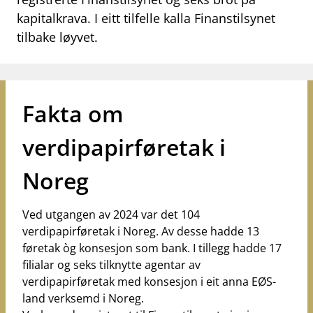
work_outline
Jobb hos oss
kapitalkrava. I eitt tilfelle kalla Finanstilsynet
dashboard
tilbake løyvet.
Informasjon for investorer
notifications_none
Abonner på nyhetsvarsel
Fakta om
verdipapirføretak i
Noreg
Ved utgangen av 2024 var det 104
verdipapirføretak i Noreg. Av desse hadde 13
føretak òg konsesjon som bank. I tillegg hadde 17
filialar og seks tilknytte agentar av
verdipapirføretak med konsesjon i eit anna EØS-
land verksemd i Noreg.