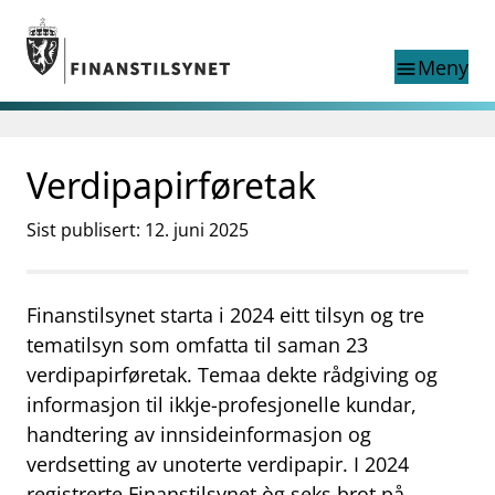
Gå til hovedinnhold
Gå til søkesiden
Meny
menu
Show this page in
Søk i
search
language
Verdipapirføretak
English
nettstedet
English
English home page
Sist publisert: 12. juni 2025
Tilsyn
Aktuelt
Finanstilsynets registre
Finanstilsynet starta i 2024 eitt tilsyn og tre
Tema
tematilsyn som omfatta til saman 23
supervisor_account
Forbrukerinformasjon
verdipapirføretak. Temaa dekte rådgiving og
informasjon til ikkje-profesjonelle kundar,
business
Om Finanstilsynet
handtering av innsideinformasjon og
mail_outline
Kontakt oss
verdsetting av unoterte verdipapir. I 2024
registrerte Finanstilsynet òg seks brot på