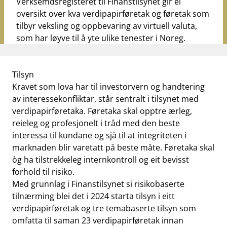
Verksemdsregisteret til Finanstilsynet gir ei
oversikt over kva verdipapirføretak og føretak som
tilbyr veksling og oppbevaring av virtuell valuta,
som har løyve til å yte ulike tenester i Noreg.
Tilsyn
Kravet som lova har til investorvern og handtering
av interessekonfliktar, står sentralt i tilsynet med
verdipapirføretaka. Føretaka skal opptre ærleg,
reieleg og profesjonelt i tråd med den beste
interessa til kundane og sjå til at integriteten i
marknaden blir varetatt på beste måte. Føretaka skal
òg ha tilstrekkeleg internkontroll og eit bevisst
forhold til risiko.
Med grunnlag i Finanstilsynet si risikobaserte
tilnærming blei det i 2024 starta tilsyn i eitt
verdipapirføretak og tre temabaserte tilsyn som
omfatta til saman 23 verdipapirføretak innan