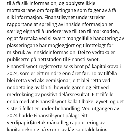
til å få slik informasjon, og opplyste ikkje
mottakarane om forpliktingane som følger av å få
slik informasjon. Finanstilsynet understrekar i
rapportane at spreiing av innsideinformasjon er
særleg eigna til å undergrave tilliten til marknaden,
og at føretaka ved si svært mangelfulle handtering av
plasseringane har mogleggjort og tilrettelagt for
misbruk av innsideinformasjon. Dei to vedtaka er
publiserte på nettstaden til Finanstilsynet.
Finanstilsynet registrerte seks brot på kapitalkrava i
2024, som er eitt mindre enn året før. To av tilfella
blei retta ved aksjeemisjonar, eitt blei retta ved
nedbetaling av lån til hovudeigaren og eitt ved
medrekning av positivt delårsresultat. Eitt tilfelle
enda med at Finanstilsynet kalla tilbake løyvet, og det
siste tilfellet er under behandling. Ved utgangen av
2024 hadde Finanstilsynet pålagt eitt
verdipapirføretak månadleg rapportering av
kapitaldekning på grunn av låg kapitaldekning,