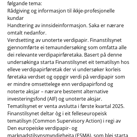
følgande tema:
Rådgiving og informasjon til ikkje-profesjonelle
kundar
Handtering av innsideinformasjon. Saka er nærare
omtalt nedanfor.
Verdsetting av unoterte verdipapir. Finanstilsynet
gjennomførte ei temaundersøking som omfatta alle
dei relevante verdipapirføretaka. Basert på denne
undersøkinga starta Finanstilsynet eit tematilsyn hos
elleve verdipapirføretak der vi undersøker korleis
føretaka verdset og oppgir verdi på verdipapir som
er mindre omsettelege enn verdipapirfond og
noterte aksjar – nærare bestemt alternative
investeringsfond (AIF) og unoterte aksjar.
Tematilsynet er venta avslutta i første kvartal 2025.
Finanstilsynet deltar òg i eit felleseuropeisk
tematilsyn (Common Supervisory Action) i regi av
Den europeiske verdipapir- og
marknadstilsynsmyndigheita (ESMA), som blei starta