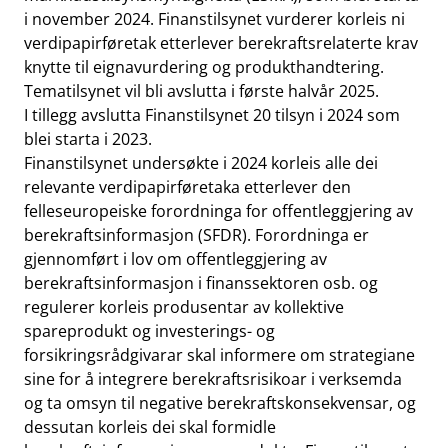
i november 2024. Finanstilsynet vurderer korleis ni
verdipapirføretak etterlever berekraftsrelaterte krav
knytte til eignavurdering og produkthandtering.
Tematilsynet vil bli avslutta i første halvår 2025.
I tillegg avslutta Finanstilsynet 20 tilsyn i 2024 som
blei starta i 2023.
Finanstilsynet undersøkte i 2024 korleis alle dei
relevante verdipapirføretaka etterlever den
felleseuropeiske forordninga for offentleggjering av
berekraftsinformasjon (SFDR). Forordninga er
gjennomført i lov om offentleggjering av
berekraftsinformasjon i finanssektoren osb. og
regulerer korleis produsentar av kollektive
spareprodukt og investerings- og
forsikringsrådgivarar skal informere om strategiane
sine for å integrere berekraftsrisikoar i verksemda
og ta omsyn til negative berekraftskonsekvensar, og
dessutan korleis dei skal formidle