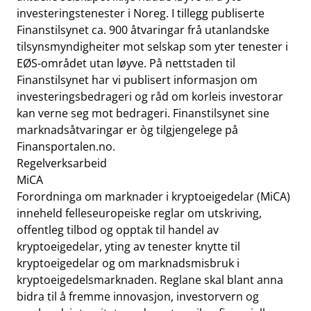
investeringstenester i Noreg. I tillegg publiserte
Finanstilsynet ca. 900 åtvaringar frå utanlandske
tilsynsmyndigheiter mot selskap som yter tenester i
EØS-området utan løyve. På nettstaden til
Finanstilsynet har vi publisert informasjon om
investeringsbedrageri og råd om korleis investorar
kan verne seg mot bedrageri. Finanstilsynet sine
marknadsåtvaringar er òg tilgjengelege på
Finansportalen.no.
Regelverksarbeid
MiCA
Forordninga om marknader i kryptoeigedelar (MiCA)
inneheld felleseuropeiske reglar om utskriving,
offentleg tilbod og opptak til handel av
kryptoeigedelar, yting av tenester knytte til
kryptoeigedelar og om marknadsmisbruk i
kryptoeigedelsmarknaden. Reglane skal blant anna
bidra til å fremme innovasjon, investorvern og