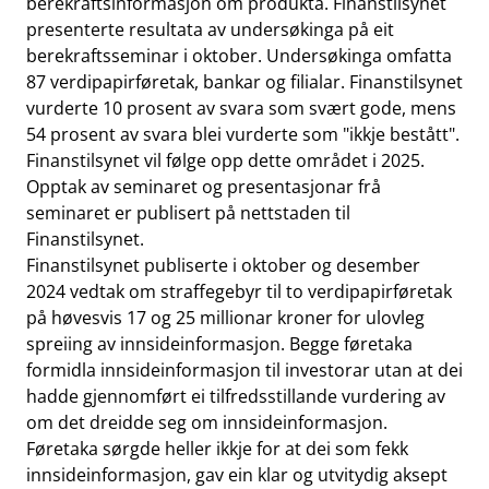
berekraftsinformasjon om produkta. Finanstilsynet
presenterte resultata av undersøkinga på eit
berekraftsseminar i oktober. Undersøkinga omfatta
87 verdipapirføretak, bankar og filialar. Finanstilsynet
vurderte 10 prosent av svara som svært gode, mens
54 prosent av svara blei vurderte som "ikkje bestått".
Finanstilsynet vil følge opp dette området i 2025.
Opptak av seminaret og presentasjonar frå
seminaret er publisert på nettstaden til
Finanstilsynet.
Finanstilsynet publiserte i oktober og desember
2024 vedtak om straffegebyr til to verdipapirføretak
på høvesvis 17 og 25 millionar kroner for ulovleg
spreiing av innsideinformasjon. Begge føretaka
formidla innsideinformasjon til investorar utan at dei
hadde gjennomført ei tilfredsstillande vurdering av
om det dreidde seg om innsideinformasjon.
Føretaka sørgde heller ikkje for at dei som fekk
innsideinformasjon, gav ein klar og utvitydig aksept