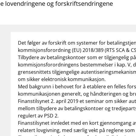
åde lovendringene og forskriftsendringene
Det følger av forskrift om systemer for betalingstje
kommisjonsforordning (EU) 2018/389 (RTS SCA & CSC)
Tilbydere av betalingskontoer som er tilgjengelig på 
kommisjonsforordningens bestemmelser i kap. V, del
grensesnittets tilgjengelige autentiseringsmekanis
om sikker elektronisk kommunikasjon.
Med bakgrunn i behovet for å etablere en felles forstå
kommunikasjonen generelt, og håndteringen og bruk
Finanstilsynet 2. april 2019 et seminar om sikker a
mellom tilbydere av betalingskontoer og tredjepart
regulert av PSD 2.
Finanstilsynet innledet med en kort gjennomgang av
relatert lovgivning, med særlig vekt på reglene s