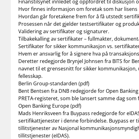
Finanstilsynet innledet og oppfordret til diskusjon
Hvor finnes informasjon om foretak som har lisens
Hvordan går foretakene frem for å få utstedt sertifi
Prosessen når det gjelder testsertifikater og produk
Validering av sertifikater og signaturer.
Tilbakekalling av sertifikater – fullmakter, dokume
Sertifikater for sikker kommunikasjon vs. sertifikate
Hvem er ansvarlig for å signere hva på transaksjons
Deretter redegjorde Brynjel Johnsen fra BITS for B
navnet til et grensesnitt for sikker kommunikasjon, 
fellesskap.
Berlin Group-standarden
(pdf)
Bent Bentsen fra DNB redegjorde for Open Banking 
PRETA-registeret, som ble lansert samme dag som f
Open Banking Europe
(pdf)
Mads Henriksveen fra Buypass redegjorde for eIDAS-
sertifikattjenester i denne forbindelse. Buypass er ti
tillitstjenester av Nasjonal kommunikasjonsmyndigh
tillitstjenester
(eIDAS)
.