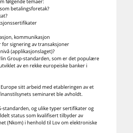
 om følgende temaer:
 som betalingsforetak?
kat?
sjonssertifikater
ntasjon, kommunikasjon
r for signering av transaksjoner
nivå (applikasjonslaget)?
erlin Group-standarden, som er det populære
utviklet av en rekke europeiske banker i
Europe sitt arbeid med etableringen av et
inanstilsynets seminaret ble avholdt.
standarden, og ulike typer sertifikater og
ldelt status som kvalifisert tilbyder av
et (Nkom) i henhold til Lov om elektroniske