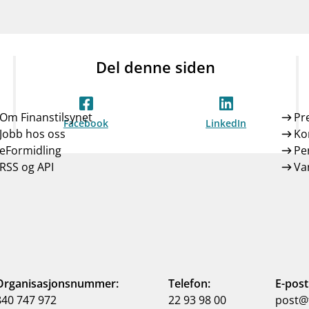
Del denne siden
Om Finanstilsynet
Pr
Facebook
LinkedIn
Jobb hos oss
Ko
eFormidling
Pe
RSS og API
Var
Organisasjonsnummer:
Telefon:
E-post
840 747 972
22 93 98 00
post@f