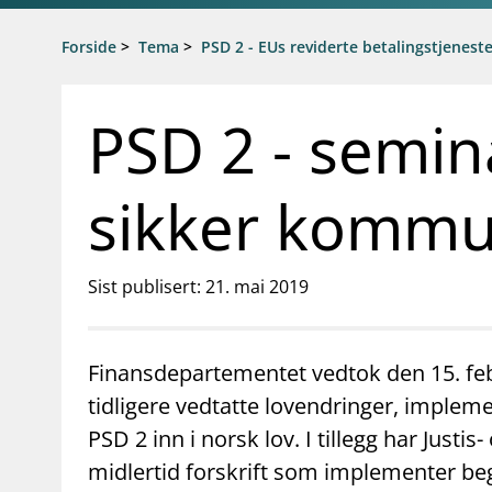
Gå til hovedinnhold
Gå til søkesiden
Forside
>
Tema
>
PSD 2 - EUs reviderte betalingstjeneste
PSD 2 - semin
sikker kommu
Sist publisert: 21. mai 2019
Finansdepartementet vedtok den 15. f
tidligere vedtatte lovendringer, implemen
PSD 2 inn i norsk lov. I tillegg har Jus
midlertid forskrift som implementer beg