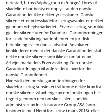
nettsted,
https://alphagroup.dk/norge/
. I brev til
skadelidte har bostyrer opplyst at den danske
Garantifondet ikke dekker yrkesskader. Danske
sikrede etter yrkesskadeforsikringsavtaler er dekket
gjennom Arbejdsmarkedets Ervervssikring, som ikke
gjelder sikrede utenfor Danmark. Garantiordningen
for skadeforsikring har innhentet en juridisk
betenkning fra en dansk advokat. Advokaten
konkluderer med at det danske Garantifondet skal
dekke norske sikrede som ikke er omfattet av
Arbejdsmarkedets Ervervssikring. Den norske
Garantiordningen vil anføre dette overfor det
danske Garantifondet.
Hvorvidt den norske garantiordningen for
skadeforsikring subsidiært vil kunne dekke krav fra
norske sikrede, vil avhenge av om forsikringen ble
tegnet gjennom den norske filialen, som ble
administrert av Insr Insurance Group ASA (som
fusjonerte med Nemi forsikring i mars 2018), eller