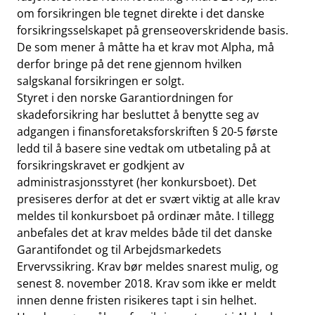
om forsikringen ble tegnet direkte i det danske
forsikringsselskapet på grenseoverskridende basis.
De som mener å måtte ha et krav mot Alpha, må
derfor bringe på det rene gjennom hvilken
salgskanal forsikringen er solgt.
Styret i den norske Garantiordningen for
skadeforsikring har besluttet å benytte seg av
adgangen i finansforetaksforskriften § 20-5 første
ledd til å basere sine vedtak om utbetaling på at
forsikringskravet er godkjent av
administrasjonsstyret (her konkursboet). Det
presiseres derfor at det er svært viktig at alle krav
meldes til konkursboet på ordinær måte. I tillegg
anbefales det at krav meldes både til det danske
Garantifondet og til Arbejdsmarkedets
Ervervssikring. Krav bør meldes snarest mulig, og
senest 8. november 2018. Krav som ikke er meldt
innen denne fristen risikeres tapt i sin helhet.