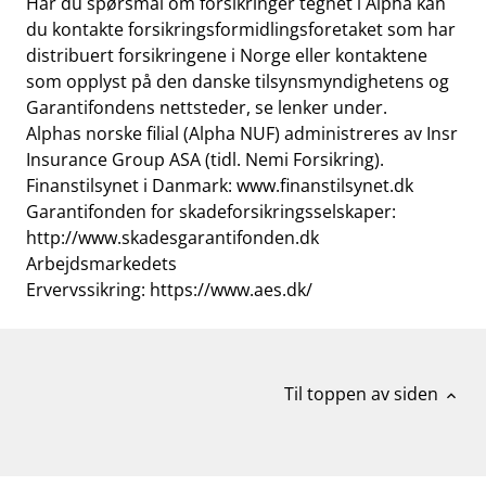
Har du spørsmål om forsikringer tegnet i Alpha kan
du kontakte forsikringsformidlingsforetaket som har
distribuert forsikringene i Norge eller kontaktene
som opplyst på den danske tilsynsmyndighetens og
Garantifondens nettsteder, se lenker under.
Alphas norske filial (Alpha NUF) administreres av Insr
Insurance Group ASA (tidl. Nemi Forsikring).
Finanstilsynet i Danmark:
www.finanstilsynet.dk
Garantifonden for skadeforsikringsselskaper:
http://www.skadesgarantifonden.dk
Arbejdsmarkedets
Ervervssikring:
https://www.aes.dk/
Til toppen av siden
expand_less