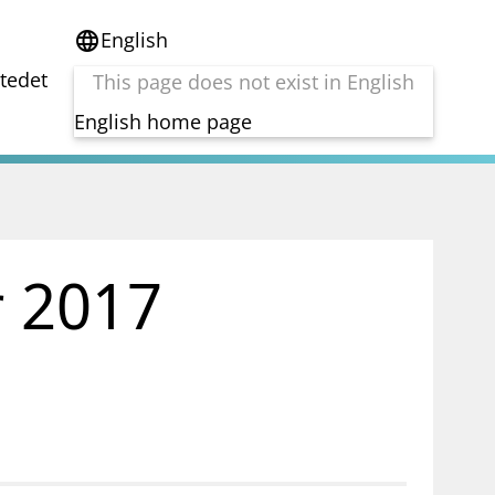
English
language
stedet
This page does not exist in English
English home page
e
Tema
Bærekraft
reg
DORA
r 2017
Folkefinansiering
Kryptoeiendelsloven (MiCA)
Overtakelsestilbud
Alle tema