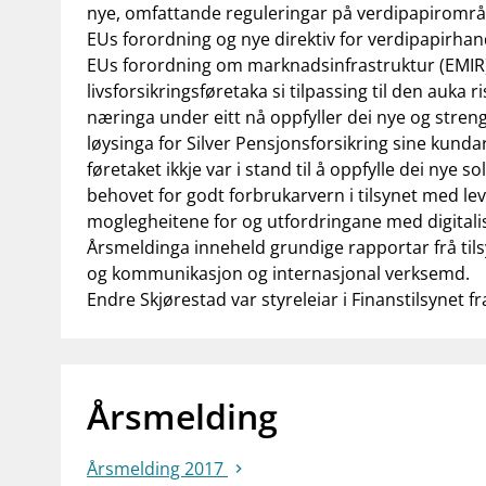
nye, omfattande reguleringar på verdipapirområ
EUs forordning og nye direktiv for verdipapirhand
EUs forordning om marknadsinfrastruktur (EMIR
livsforsikringsføretaka si tilpassing til den auka
næringa under eitt nå oppfyller dei nye og stren
løysinga for Silver Pensjonsforsikring sine kunda
føretaket ikkje var i stand til å oppfylle dei nye s
behovet for godt forbrukarvern i tilsynet med l
moglegheitene for og utfordringane med digitali
Årsmeldinga inneheld grundige rapportar frå til
og kommunikasjon og internasjonal verksemd.
Endre Skjørestad var styreleiar i Finanstilsynet fr
Årsmelding
Årsmelding 2017