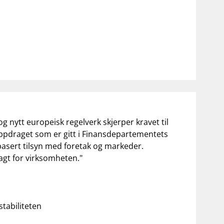
notifications_none
on for investorer
Abonner på nyhetsvarsel
g nytt europeisk regelverk skjerper kravet til
 oppdraget som er gitt i Finansdepartementets
kobasert tilsyn med foretak og markeder.
agt for virksomheten."
stabiliteten