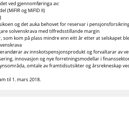
det ved gjennomføringa av:
el (MiFIR og MiFID II)
)
 risikoen og det auka behovet for reservar i pensjonsforsikri
gare solvenskrava med tilfredsstillande margin
r, som kom på plass mindre enn eitt år etter at selskapet bl
olvenskrava
everandørar av innskotspensjonsprodukt og forvaltarar av v
sering, innovasjon og nye forretningsmodellar i finanssekto
synsområda, omtale av framtidsutsikter og årsrekneskap ve
am til 1. mars 2018.