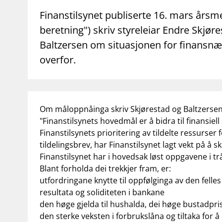
supervisor_account
business
Forbrukerinformasjon
Om Finanstilsy
Finanstilsynet publiserte 16. mars årsmel
beretning") skriv styreleiar Endre Skjør
Baltzersen om situasjonen for finansnær
overfor.
Om måloppnåinga skriv Skjørestad og Baltzerse
"Finanstilsynets hovedmål er å bidra til finansiel
Finanstilsynets prioritering av tildelte ressurse
tildelingsbrev, har Finanstilsynet lagt vekt på å 
Finanstilsynet har i hovedsak løst oppgavene i t
Blant forholda dei trekkjer fram, er:
utfordringane knytte til oppfølginga av den felle
resultata og soliditeten i bankane
den høge gjelda til hushalda, dei høge bustadprisa
den sterke veksten i forbrukslåna og tiltaka for