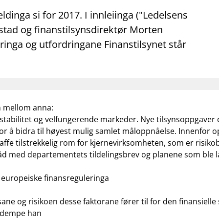
mail_outline
work_outline
dashboard
net
Kontakt oss
Jobb hos oss
Informasj
dinga si for 2017. I innleiinga ("Ledelsens
estad og finanstilsynsdirektør Morten
inga og utfordringane Finanstilsynet står
n mellom anna:
l stabilitet og velfungerende markeder. Nye tilsynsoppgaver o
r for å bidra til høyest mulig samlet måloppnåelse. Innenfor
skaffe tilstrekkelig rom for kjernevirksomheten, som er risi
råd med departementets tildelingsbrev og planene som ble l
s europeiske finansreguleringa
ne og risikoen desse faktorane fører til for den finansielle 
 å dempe han