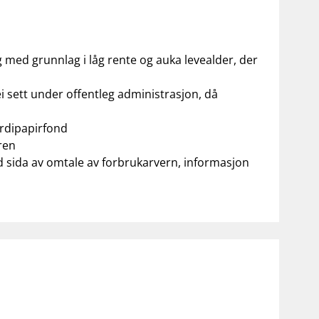
ng med grunnlag i låg rente og auka levealder, der
ei sett under offentleg administrasjon, då
erdipapirfond
ren
d sida av omtale av forbrukarvern, informasjon