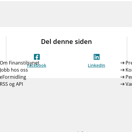
Del denne siden
Om Finanstilsynet
Pr
Facebook
LinkedIn
Jobb hos oss
Ko
eFormidling
Pe
RSS og API
Var