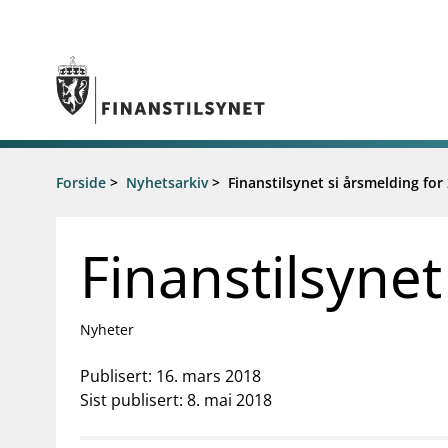
Gå til hovedinnhold
Gå til søkesiden
Tilsyn
Forside
>
Nyhetsarkiv
>
Finanstilsynet si årsmelding for
Aktuelt
Tillatelser
Nyheter
Tilsyn og kontroll
Rundskriv/
Finanstilsynet
Rapportere
Høringer
Regelverk
Brev
Tilsynsportalen
Foredrag
Nyheter
Vedtak om foretaksspesifikt kapitalkrav
Tilsynsrap
(pilar 2-krav) for enkeltbanker
Publikasjo
Publisert: 16. mars 2018
Åtvaringar om investeringsbedrageri
Statistikk 
Sist publisert: 8. mai 2018
Kalender