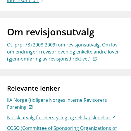
internkontroll
Om revisjonsutvalg
Ot. prp. 78 (2008-2009) om revisjonsutvalg. Om lov
om endringer i revisorloven og enkelte andre lover
(gjennomføring av revisjonsdirektivet)
Relevante lenker
IIA Norge (tidligere Norges Interne Revisorers
Forening
Norsk utvalg for eierstyring og selskapsledelse
COSO (Committee of Sponsoring Organizations of