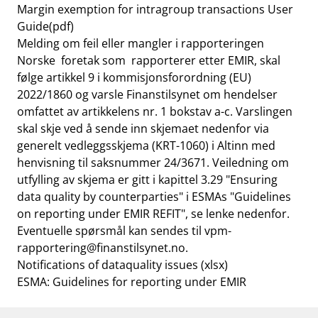
Margin exemption for intragroup transactions User
Guide
(pdf)
Melding om feil eller mangler i rapporteringen
Norske foretak som rapporterer etter EMIR, skal
følge artikkel 9 i kommisjonsforordning (EU)
2022/1860 og varsle Finanstilsynet om hendelser
omfattet av artikkelens nr. 1 bokstav a-c. Varslingen
skal skje ved å sende inn skjemaet nedenfor via
generelt vedleggsskjema (KRT-1060) i Altinn med
henvisning til saksnummer 24/3671. Veiledning om
utfylling av skjema er gitt i kapittel 3.29 "Ensuring
data quality by counterparties" i ESMAs "Guidelines
on reporting under EMIR REFIT", se lenke nedenfor.
Eventuelle spørsmål kan sendes til
vpm-
rapportering@finanstilsynet.no
.
Notifications of dataquality issues
(xlsx)
ESMA: Guidelines for reporting under EMIR