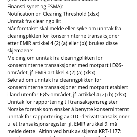
Finanstilsynet og ESMA):
Notification on Clearing Threshold (xlsx)
Unntak fra clearingplikt
Når foretaket skal melde eller søke om unntak fra
clearingplikten for konserninterne transaksjoner
etter EMIR artikkel 4 (2) (a) eller (b)) brukes disse
skjemaene:
Melding om unntak fra clearingplikten for
konserninterne transaksjoner med motpart i EØS-
området, jf. EMIR artikkel 4 (2) (a)
(xlsx)
Søknad om unntak fra clearingplikten for
konserninterne transaksjoner med motpart etablert
i land utenfor EØS-området, jf. artikkel 4 (2) (b)
(xlsx)
Unntak for rapportering til transaksjonsregister
Norske foretak som ønsker å benytte konserninternt
unntak for rapportering av OTC-derivattransaksjoner
til et transaksjonsregister, jf. EMIR artikkel 9, må
melde dette i Altinn ved bruk av skjema KRT-1177: