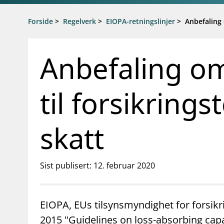
Gå til hovedinnhold
Gå til søkesiden
Forside
>
Regelverk
>
EIOPA-retningslinjer
>
Anbefaling 
Anbefaling o
til forsikring
skatt
Sist publisert: 12. februar 2020
EIOPA, EUs tilsynsmyndighet for forsikri
2015 "Guidelines on loss-absorbing capa