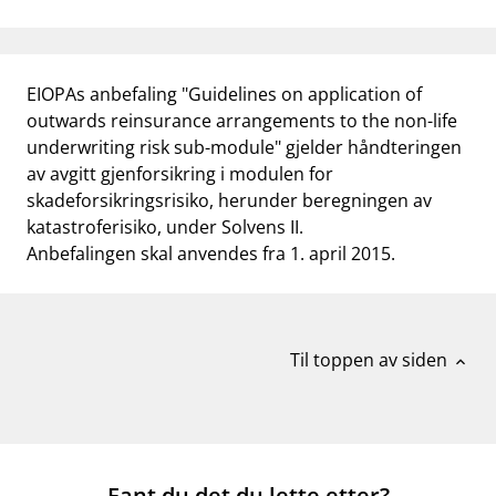
EIOPAs anbefaling "
Guidelines on application of
outwards reinsurance arrangements to the non-life
underwriting risk sub-module
" gjelder håndteringen
av avgitt gjenforsikring i modulen for
skadeforsikringsrisiko, herunder beregningen av
katastroferisiko, under Solvens II.
Anbefalingen skal anvendes fra 1. april 2015.
Til toppen av siden
expand_less
Fant du det du lette etter?