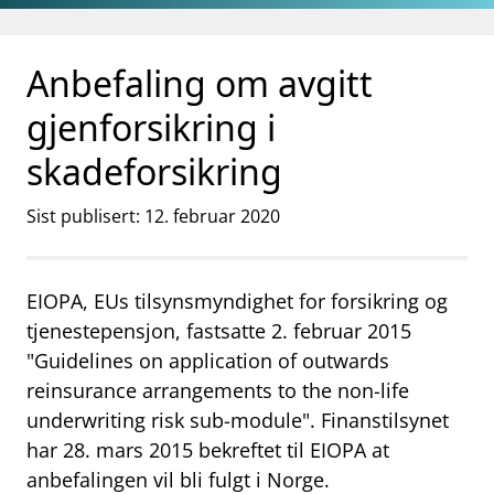
Gå til hovedinnhold
Gå til søkesiden
Anbefaling om avgitt
gjenforsikring i
skadeforsikring
Sist publisert: 12. februar 2020
EIOPA, EUs tilsynsmyndighet for forsikring og
tjenestepensjon, fastsatte 2. februar 2015
"Guidelines on application of outwards
reinsurance arrangements to the non-life
underwriting risk sub-module". Finanstilsynet
har 28. mars 2015 bekreftet til EIOPA at
anbefalingen vil bli fulgt i Norge.