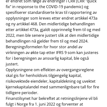
er endret som følge av endringer i CRR (CRR "quick
fix" in response to the COVID-19 pandemic) og
spesifiserer standardiserte krav til rapportering av
opplysninger som kreves etter endret artikkel 473a
og ny artikkel 468. Den midlertidige behandlingen
etter artikkel 473a, gjaldt opprinnelig frem til og med
2022, men ble senere justert slik at den midlertidige
behandlingen nå gjelder frem til og med 2024.
Beregningsformelen for hvor stor andel av
virkningen av økte tap etter IFRS 9 som kan justeres
for i beregningen av ansvarlig kapital, ble også
justert.
Opplysningene om effekten av overgangsreglene
skal gis for henholdsvis tilgjengelig kapital,
risikovektede eiendeler, kapitaldekning og uvektet
kjernekapitalandel med sammenlignbare tall for fire
tidligere perioder.
Finanstilsynet har bekreftet at retningslinjene vil bli
fulgt i Norge fra 1. juni 2022 og forventer at