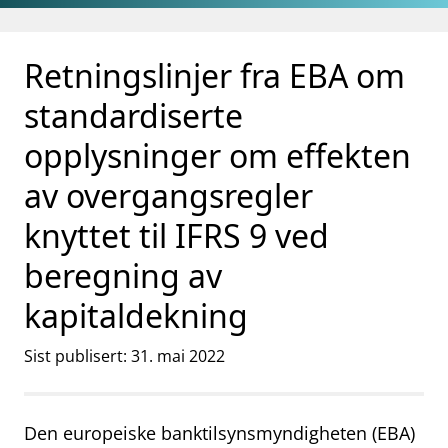
Gå til hovedinnhold
Gå til søkesiden
Retningslinjer fra EBA om
standardiserte
opplysninger om effekten
av overgangsregler
knyttet til IFRS 9 ved
beregning av
kapitaldekning
Sist publisert: 31. mai 2022
Den
europeiske
banktilsynsmyndigheten
(EBA)