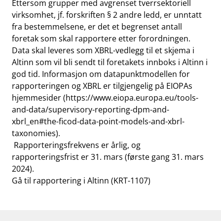
Ettersom grupper med avgrenset tverrsektoriell
virksomhet, jf. forskriften § 2 andre ledd, er unntatt
fra bestemmelsene, er det et begrenset antall
foretak som skal rapportere etter forordningen.
Data skal leveres som XBRL-vedlegg til et skjema i
Altinn som vil bli sendt til foretakets innboks i Altinn i
god tid. Informasjon om datapunktmodellen for
rapporteringen og XBRL er tilgjengelig på EIOPAs
hjemmesider (
https://www.eiopa.europa.eu/tools-
and-data/supervisory-reporting-dpm-and-
xbrl_en#the-ficod-data-point-models-and-xbrl-
taxonomies
).
Rapporteringsfrekvens er årlig, og
rapporteringsfrist er 31. mars (første gang 31. mars
2024).
Gå til rapportering i Altinn (KRT-1107)