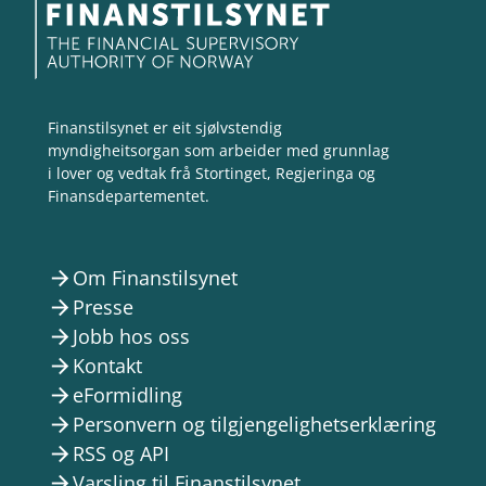
Finanstilsynet er eit sjølvstendig
myndigheitsorgan som arbeider med grunnlag
i lover og vedtak frå Stortinget, Regjeringa og
Finansdepartementet.
Om Finanstilsynet
arrow_forward
Presse
arrow_forward
Jobb hos oss
arrow_forward
Kontakt
arrow_forward
eFormidling
arrow_forward
Personvern og tilgjengelighetserklæring
arrow_forward
RSS og API
arrow_forward
Varsling til Finanstilsynet
arrow_forward