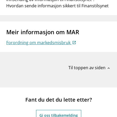
Hvordan sende informasjon sikkert til Finanstilsynet
Meir informasjon om MAR
Forordning om markedsmisbruk
Til toppen av siden
expand_less
Fant du det du lette etter?
Gi oss tilbakemelding