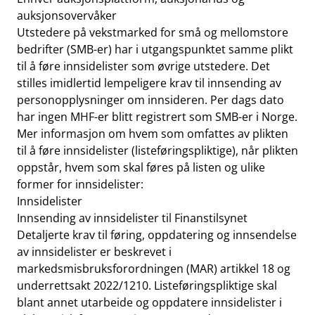
auksjonsovervåker
Utstedere på vekstmarked for små og mellomstore
bedrifter (SMB-er) har i utgangspunktet samme plikt
til å føre innsidelister som øvrige utstedere. Det
stilles imidlertid lempeligere krav til innsending av
personopplysninger om innsideren. Per dags dato
har ingen MHF-er blitt registrert som SMB-er i Norge.
Mer informasjon om hvem som omfattes av plikten
til å føre innsidelister (listeføringspliktige), når plikten
oppstår, hvem som skal føres på listen og ulike
former for innsidelister:
Innsidelister
Innsending av innsidelister til Finanstilsynet
Detaljerte krav til føring, oppdatering og innsendelse
av innsidelister er beskrevet i
markedsmisbruksforordningen (MAR) artikkel 18 og
underrettsakt 2022/1210. Listeføringspliktige skal
blant annet utarbeide og oppdatere innsidelister i