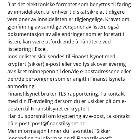
3 at det elektroniske formatet som benyttes til føring
av innsidelisten, til enhver tid skal sikre at tidligere
versjoner av innsidelisten er tilgjengelige. Kravet om
gjenfinning av samtlige versjoner av listen, også
dokumentasjon av alle endringer som er foretatt i
listen, kan være utfordrende å håndtere ved
listeføring i Excel.
Innsidelister skal sendes til Finanstilsynet med
kryptert (sikker) e-post eller ved fysisk overlevering
av sikret minnepenn til den/de e-postadressene eller
den/de person(ene) som er angitt i Finanstilsynets
anmodning.
Finanstilsynet bruker TLS-rapportering. Ta kontakt
med din IT-avdeling dersom du er usikker på om e-
posten til Finanstilsynet er kryptert.
Har du spørsmål om kryptering av e-post, ta kontakt
på e-post:
post@finanstilsynet.no
.
Mer informasjon finner du i avsnittet "Sikker
innsending av informasjon til Finanstilsynet":