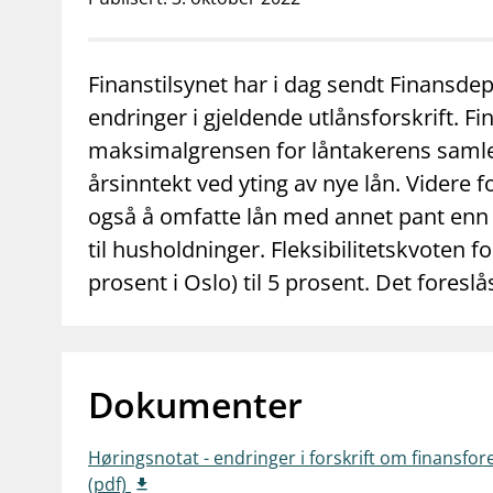
supervisor_account
business
Forbrukerinformasjon
Om Finanstilsy
Finanstilsynet har i dag sendt Finansde
endringer i gjeldende utlånsforskrift. Fi
maksimalgrensen for låntakerens samlede
årsinntekt ved yting av nye lån. Videre f
også å omfatte lån med annet pant enn bo
til husholdninger. Fleksibilitetskvoten f
prosent i Oslo) til 5 prosent. Det foreslås
Dokumenter
Høringsnotat - endringer i forskrift om finansfo
(pdf)