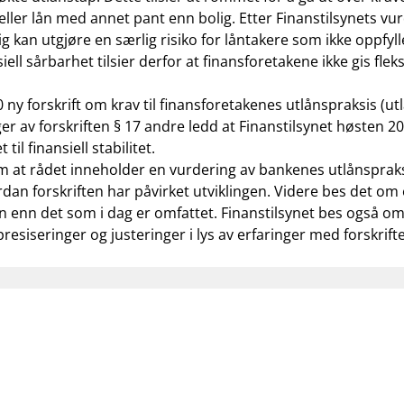
tt eller lån med annet pant enn bolig. Etter Finanstilsynets v
 kan utgjøre en særlig risiko for låntakere som ikke oppfylle
ell sårbarhet tilsier derfor at finansforetakene ikke gis fleks
0 ny
forskrift om krav til finansforetakenes utlånspraksis
(utl
lger av forskriften § 17 andre ledd at Finanstilsynet høsten 
il finansiell stabilitet.
 at rådet inneholder en vurdering av bankenes utlånspraksi
dan forskriften har påvirket utviklingen. Videre bes det om
 lån enn det som i dag er omfattet. Finanstilsynet bes også
resiseringer og justeringer i lys av erfaringer med forskrift