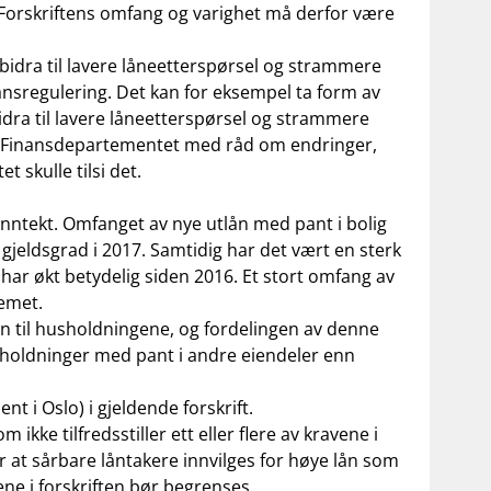
. Forskriftens omfang og varighet må derfor være
t bidra til lavere låneetterspørsel og strammere
ånsregulering. Det kan for eksempel ta form av
 bidra til lavere låneetterspørsel og strammere
 til Finansdepartementet med råd om endringer,
t skulle tilsi det.
inntekt. Omfanget av nye utlån med pant i bolig
jeldsgrad i 2017. Samtidig har det vært en sterk
har økt betydelig siden 2016. Et stort omfang av
temet.
den til husholdningene, og fordelingen av denne
 husholdninger med pant i andre eiendeler enn
nt i Oslo) i gjeldende forskrift.
ikke tilfredsstiller ett eller flere av kravene i
or at sårbare låntakere innvilges for høye lån som
ene i forskriften bør begrenses.