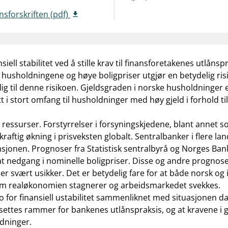
nsforskriften (pdf)
iell stabilitet ved å stille krav til finansforetakenes utlånsp
husholdningene og høye boligpriser utgjør en betydelig risik
lig til denne risikoen. Gjeldsgraden i norske husholdninge
satt i stort omfang til husholdninger med høy gjeld i forhold t
ge ressurser. Forstyrrelser i forsyningskjedene, blant annet
 kraftig økning i prisveksten globalt. Sentralbanker i flere l
flasjonen. Prognoser fra Statistisk sentralbyrå og Norges Ban
 nedgang i nominelle boligpriser. Disse og andre prognosem
 svært usikker. Det er betydelig fare for at både norsk og
v om realøkonomien stagnerer og arbeidsmarkedet svekkes.
ko for finansiell ustabilitet sammenliknet med situasjonen da
tsatt settes rammer for bankenes utlånspraksis, og at kravene 
dninger.