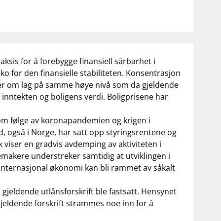
raksis for å forebygge finansiell sårbarhet i
o for den finansielle stabiliteten. Konsentrasjon
r er om lag på samme høye nivå som da gjeldende
il inntekten og boligens verdi. Boligprisene har
 som følge av koronapandemien og krigen i
and, også i Norge, har satt opp styringsrentene og
k viser en gradvis avdemping av aktiviteten i
akere understreker samtidig at utviklingen i
 internasjonal økonomi kan bli rammet av såkalt
 gjeldende utlånsforskrift ble fastsatt. Hensynet
i gjeldende forskrift strammes noe inn for å