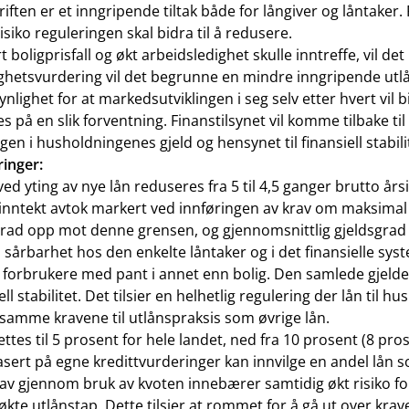
iften er et inngripende tiltak både for långiver og låntaker
iko reguleringen skal bidra til å redusere.
boligprisfall og økt arbeidsledighet skulle inntreffe, vil de
ighetsvurdering vil det begrunne en mindre inngripende utl
synlighet for at markedsutviklingen i seg selv etter hvert vil
es på en slik forventning. Finanstilsynet vil komme tilbake
en i husholdningenes gjeld og hensynet til finansiell stabilite
ringer:
d yting av nye lån reduseres fra 5 til 4,5 ganger brutto års
inntekt avtok markert ved innføringen av krav om maksimal g
dsgrad opp mot denne grensen, og gjennomsnittlig gjeldsgrad 
l sårbarhet hos den enkelte låntaker og i det finansielle sys
til forbrukere med pant i annet enn bolig. Den samlede gjel
 stabilitet. Det tilsier en helhetlig regulering der lån til
e samme kravene til utlånspraksis som øvrige lån.
ttes til 5 prosent for hele landet, ned fra 10 prosent (8 prose
asert på egne kredittvurderinger kan innvilge en andel lån som 
s krav gjennom bruk av kvoten innebærer samtidig økt risiko f
økte utlånstap. Dette tilsier at rommet for å gå ut over krav