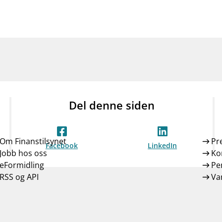
Del denne siden
Om Finanstilsynet
Pr
Facebook
LinkedIn
Jobb hos oss
Ko
eFormidling
Pe
RSS og API
Var