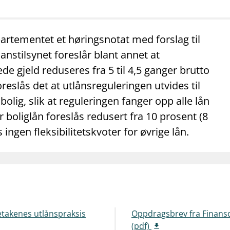
mail_outline
work_outline
dashboard
net
Kontakt oss
Jobb hos oss
Informasj
partementet et høringsnotat med forslag til
nanstilsynet foreslår blant annet at
 gjeld reduseres fra 5 til 4,5 ganger brutto
oreslås det at utlånsreguleringen utvides til
lig, slik at reguleringen fanger opp alle lån
or boliglån foreslås redusert fra 10 prosent (8
 ingen fleksibilitetskvoter for øvrige lån.
retakenes utlånspraksis
Oppdragsbrev fra Finansd
(pdf)