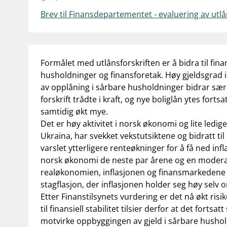
Brev til Finansdepartementet - evaluering av utlå
Formålet med utlånsforskriften er å bidra til finans
husholdninger og finansforetak. Høy gjeldsgrad i 
av opplåning i sårbare husholdninger bidrar sær
forskrift trådte i kraft, og nye boliglån ytes fort
samtidig økt mye.
Det er høy aktivitet i norsk økonomi og lite ledi
Ukraina, har svekket vekstutsiktene og bidratt til
varslet ytterligere renteøkninger for å få ned in
norsk økonomi de neste par årene og en moderat
realøkonomien, inflasjonen og finansmarkedene er
stagflasjon, der inflasjonen holder seg høy sel
Etter Finanstilsynets vurdering er det nå økt risi
til finansiell stabilitet tilsier derfor at det for
motvirke oppbyggingen av gjeld i sårbare hushol