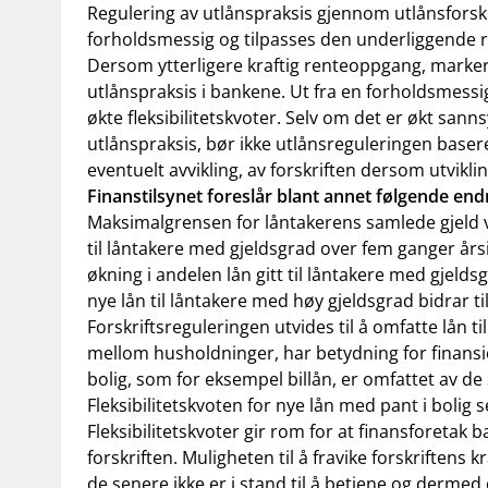
Regulering av utlånspraksis gjennom utlånsforskr
forholdsmessig og tilpasses den underliggende ris
Dersom ytterligere kraftig renteoppgang, markert 
utlånspraksis i bankene. Ut fra en forholdsmess
økte fleksibilitetskvoter. Selv om det er økt sann
utlånspraksis, bør ikke utlånsreguleringen baser
eventuelt avvikling, av forskriften dersom utvikling
Finanstilsynet foreslår blant annet følgende end
Maksimalgrensen for låntakerens samlede gjeld ve
til låntakere med gjeldsgrad over fem ganger års
økning i andelen lån gitt til låntakere med gjel
nye lån til låntakere med høy gjeldsgrad bidrar ti
Forskriftsreguleringen utvides til å omfatte lån 
mellom husholdninger, har betydning for finansiell
bolig, som for eksempel billån, er omfattet av d
Fleksibilitetskvoten for nye lån med pant i bolig se
Fleksibilitetskvoter gir rom for at finansforetak b
forskriften. Muligheten til å fravike forskriften
de senere ikke er i stand til å betjene og dermed 