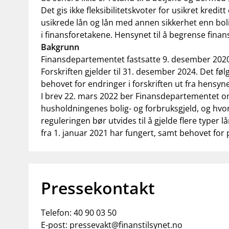
Det gis ikke fleksibilitetskvoter for usikret kredi
usikrede lån og lån med annen sikkerhet enn bolig
i finansforetakene. Hensynet til å begrense finansi
Bakgrunn
Finansdepartementet fastsatte 9. desember 202
Forskriften gjelder til 31. desember 2024. Det fø
behovet for endringer i forskriften ut fra hensynet t
I brev 22. mars 2022 ber Finansdepartementet om
husholdningenes bolig- og forbruksgjeld, og hvor
reguleringen bør utvides til å gjelde flere typer
fra 1. januar 2021 har fungert, samt behovet for p
Pressekontakt
Telefon:
40 90 03 50
E-post:
pressevakt@finanstilsynet.no