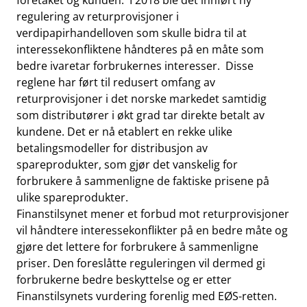
foretaket og kunden. I 2018 ble det innført ny
regulering av returprovisjoner i
verdipapirhandelloven som skulle bidra til at
interessekonfliktene håndteres på en måte som
bedre ivaretar forbrukernes interesser. Disse
reglene har ført til redusert omfang av
returprovisjoner i det norske markedet samtidig
som distributører i økt grad tar direkte betalt av
kundene. Det er nå etablert en rekke ulike
betalingsmodeller for distribusjon av
spareprodukter, som gjør det vanskelig for
forbrukere å sammenligne de faktiske prisene på
ulike spareprodukter.
Finanstilsynet mener et forbud mot returprovisjoner
vil håndtere interessekonflikter på en bedre måte og
gjøre det lettere for forbrukere å sammenligne
priser. Den foreslåtte reguleringen vil dermed gi
forbrukerne bedre beskyttelse og er etter
Finanstilsynets vurdering forenlig med EØS-retten.