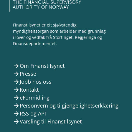
Finanstilsynet er eit sjølvstendig
myndigheitsorgan som arbeider med grunnlag
i lover og vedtak frå Stortinget, Regjeringa og
Finansdepartementet.
Om Finanstilsynet
arrow_forward
Presse
arrow_forward
Jobb hos oss
arrow_forward
Kontakt
arrow_forward
eFormidling
arrow_forward
Personvern og tilgjengelighetserklæring
arrow_forward
RSS og API
arrow_forward
Varsling til Finanstilsynet
arrow_forward