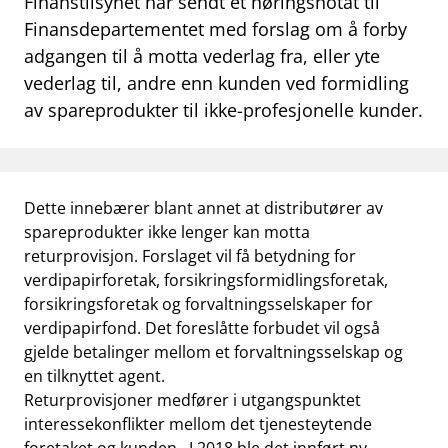
Finanstilsynet har sendt et høringsnotat til
work_outline
Finansdepartementet med forslag om å forby
Jobb hos oss
adgangen til å motta vederlag fra, eller yte
dashboard
Informasjon for investorer
vederlag til, andre enn kunden ved formidling
av spareprodukter til ikke-profesjonelle kunder.
notifications_none
Abonner på nyhetsvarsel
Dette innebærer blant annet at distributører av
spareprodukter ikke lenger kan motta
returprovisjon. Forslaget vil få betydning for
verdipapirforetak, forsikringsformidlingsforetak,
forsikringsforetak og forvaltningsselskaper for
verdipapirfond. Det foreslåtte forbudet vil også
gjelde betalinger mellom et forvaltningsselskap og
en tilknyttet agent.
Returprovisjoner medfører i utgangspunktet
interessekonflikter mellom det tjenesteytende