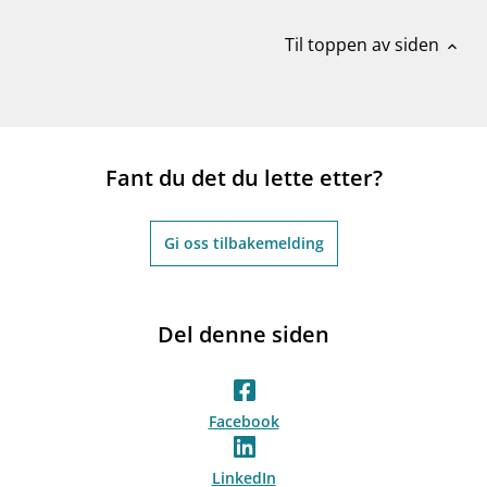
Til toppen av siden
expand_less
Fant du det du lette etter?
Gi oss tilbakemelding
Del denne siden
Facebook
LinkedIn