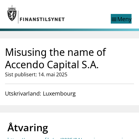
Gå til hovedinnhold
Gå til søkesiden
Meny
menu
Show this page in
Søk i
search
language
Misusing the name of
English
nettstedet
English
English home page
Accendo Capital S.A.
Tilsyn
Sist publisert: 14. mai 2025
Aktuelt
Finanstilsynets registre
Tema
Utskrivarland: Luxembourg
supervisor_account
Forbrukerinformasjon
business
Om Finanstilsynet
Åtvaring
mail_outline
Kontakt oss