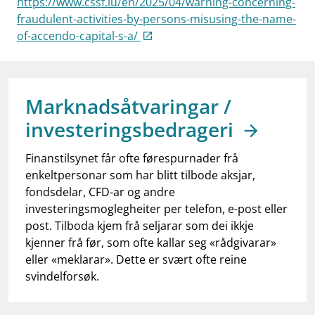
https://www.cssf.lu/en/2025/04/warning-concerning-
work_outline
Jobb hos oss
fraudulent-activities-by-persons-misusing-the-name-
of-accendo-capital-s-a/
dashboard
Informasjon for investorer
notifications_none
Abonner på nyhetsvarsel
Marknadsåtvaringar /
investeringsbedrageri
Finanstilsynet får ofte førespurnader frå
enkeltpersonar som har blitt tilbode aksjar,
fondsdelar, CFD-ar og andre
investeringsmoglegheiter per telefon, e-post eller
post. Tilboda kjem frå seljarar som dei ikkje
kjenner frå før, som ofte kallar seg «rådgivarar»
eller «meklarar». Dette er svært ofte reine
svindelforsøk.