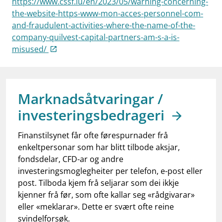
https://www.cssf.lu/en/2023/05/warning-concerning-
work_outline
Jobb hos oss
the-website-https-www-mon-acces-personnel-com-
and-fraudulent-activities-where-the-name-of-the-
dashboard
Informasjon for investorer
company-quilvest-capital-partners-am-s-a-is-
notifications_none
Abonner på nyhetsvarsel
misused/
Marknadsåtvaringar /
investeringsbedrageri
Finanstilsynet får ofte førespurnader frå
enkeltpersonar som har blitt tilbode aksjar,
fondsdelar, CFD-ar og andre
investeringsmoglegheiter per telefon, e-post eller
post. Tilboda kjem frå seljarar som dei ikkje
kjenner frå før, som ofte kallar seg «rådgivarar»
eller «meklarar». Dette er svært ofte reine
svindelforsøk.