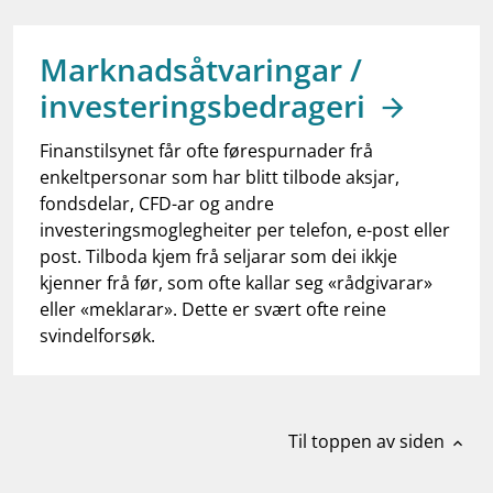
work_outline
Jobb hos oss
dashboard
Informasjon for investorer
Marknadsåtvaringar /
investeringsbedrageri
notifications_none
Abonner på nyhetsvarsel
Finanstilsynet får ofte førespurnader frå
enkeltpersonar som har blitt tilbode aksjar,
fondsdelar, CFD-ar og andre
investeringsmoglegheiter per telefon, e-post eller
post. Tilboda kjem frå seljarar som dei ikkje
kjenner frå før, som ofte kallar seg «rådgivarar»
eller «meklarar». Dette er svært ofte reine
svindelforsøk.
Til toppen av siden
expand_less