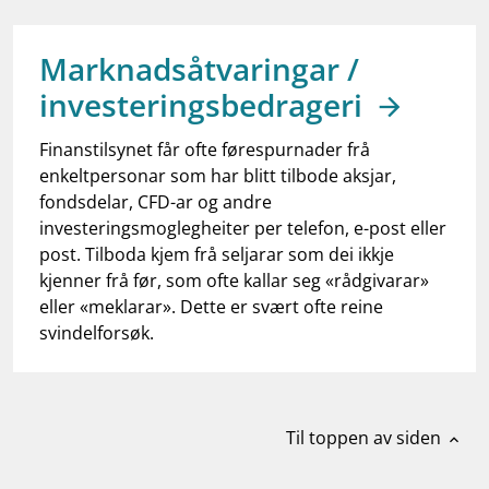
work_outline
Jobb hos oss
dashboard
Informasjon for investorer
Marknadsåtvaringar /
investeringsbedrageri
notifications_none
Abonner på nyhetsvarsel
Finanstilsynet får ofte førespurnader frå
enkeltpersonar som har blitt tilbode aksjar,
fondsdelar, CFD-ar og andre
investeringsmoglegheiter per telefon, e-post eller
post. Tilboda kjem frå seljarar som dei ikkje
kjenner frå før, som ofte kallar seg «rådgivarar»
eller «meklarar». Dette er svært ofte reine
svindelforsøk.
Til toppen av siden
expand_less