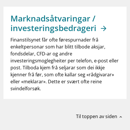
work_outline
Jobb hos oss
dashboard
Informasjon for investorer
Marknadsåtvaringar /
investeringsbedrageri
notifications_none
Abonner på nyhetsvarsel
Finanstilsynet får ofte førespurnader frå
enkeltpersonar som har blitt tilbode aksjar,
fondsdelar, CFD-ar og andre
investeringsmoglegheiter per telefon, e-post eller
post. Tilboda kjem frå seljarar som dei ikkje
kjenner frå før, som ofte kallar seg «rådgivarar»
eller «meklarar». Dette er svært ofte reine
svindelforsøk.
Til toppen av siden
expand_less