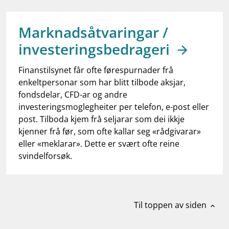
work_outline
Jobb hos oss
dashboard
Informasjon for investorer
Marknadsåtvaringar /
investeringsbedrageri
notifications_none
Abonner på nyhetsvarsel
Finanstilsynet får ofte førespurnader frå
enkeltpersonar som har blitt tilbode aksjar,
fondsdelar, CFD-ar og andre
investeringsmoglegheiter per telefon, e-post eller
post. Tilboda kjem frå seljarar som dei ikkje
kjenner frå før, som ofte kallar seg «rådgivarar»
eller «meklarar». Dette er svært ofte reine
svindelforsøk.
Til toppen av siden
expand_less