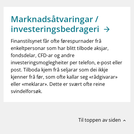
work_outline
Jobb hos oss
dashboard
Informasjon for investorer
Marknadsåtvaringar /
investeringsbedrageri
notifications_none
Abonner på nyhetsvarsel
Finanstilsynet får ofte førespurnader frå
enkeltpersonar som har blitt tilbode aksjar,
fondsdelar, CFD-ar og andre
investeringsmoglegheiter per telefon, e-post eller
post. Tilboda kjem frå seljarar som dei ikkje
kjenner frå før, som ofte kallar seg «rådgivarar»
eller «meklarar». Dette er svært ofte reine
svindelforsøk.
Til toppen av siden
expand_less