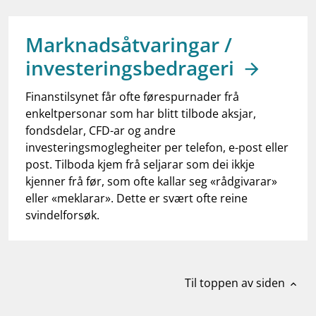
work_outline
Jobb hos oss
dashboard
Informasjon for investorer
Marknadsåtvaringar /
investeringsbedrageri
notifications_none
Abonner på nyhetsvarsel
Finanstilsynet får ofte førespurnader frå
enkeltpersonar som har blitt tilbode aksjar,
fondsdelar, CFD-ar og andre
investeringsmoglegheiter per telefon, e-post eller
post. Tilboda kjem frå seljarar som dei ikkje
kjenner frå før, som ofte kallar seg «rådgivarar»
eller «meklarar». Dette er svært ofte reine
svindelforsøk.
Til toppen av siden
expand_less