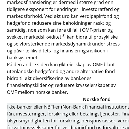
markedsfinansiering er dermed i større grad enn
tidligere eksponert for endringer i investoratferd og
markedsforhold. Ved økt uro kan verdipapirfond og
hedgefond redusere sine beholdninger raskt og
samtidig, noe som kan føre til fall i OMF-priser og
3)
svekket markedslikviditet.
kan bidra til prosykliske
og selvforsterkende markedsdynamikk under stress
og påvirke likviditets- og finansieringsrisikoen i
banksystemet.
På den andre siden kan økt eierskap av OMF blant
utenlandske hedgefond og andre alternative fond
bidra til økt diversifisering av bankenes
finansieringskilder og redusere krysseierskapet av
OMF mellom norske banker.
Norske fond
Ikke-banker eller NBFI-er (Non-Bank Financial Institution
lån, investeringer, forsikring eller betalingstjenester. Fin
tilsynsmyndigheten for forsikring, pensjonskasser, verdi
forvaltningsselskaper for verdipapirfond og forvaltere av