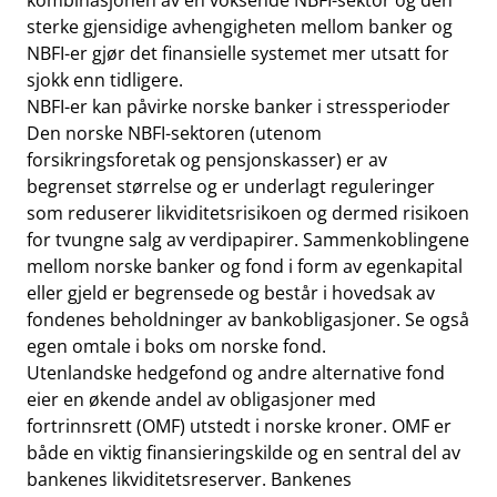
kombinasjonen av en voksende NBFI-sektor og den
sterke gjensidige avhengigheten mellom banker og
NBFI-er gjør det finansielle systemet mer utsatt for
sjokk enn tidligere.
NBFI-er kan påvirke norske banker i stressperioder
Den norske NBFI-sektoren (utenom
forsikringsforetak og pensjonskasser) er av
begrenset størrelse og er underlagt reguleringer
som reduserer likviditetsrisikoen og dermed risikoen
for tvungne salg av verdipapirer. Sammenkoblingene
mellom norske banker og fond i form av egenkapital
eller gjeld er begrensede og består i hovedsak av
fondenes beholdninger av bankobligasjoner. Se også
egen omtale i boks om norske fond.
Utenlandske hedgefond og andre alternative fond
eier en økende andel av obligasjoner med
fortrinnsrett (OMF) utstedt i norske kroner. OMF er
både en viktig finansieringskilde og en sentral del av
bankenes likviditetsreserver. Bankenes