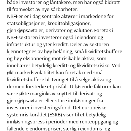
både investorer og låntakere, men har også bidratt
til framvekst av nye sårbarheter.
NBFI-er er i dag sentrale aktører i markedene for
statsobligasjoner, kredittobligasjoner,
gjenkjøpsavtaler, derivater og valutaer. Foretak i
NBFI-sektoren investerer også i eiendom og
infrastruktur og yter kreditt. Deler av sektoren
kjennetegnes av høy belåning, små likviditetsbuffere
og høy eksponering mot risikable aktiva, som
innebærer betydelig kreditt- og likviditetsrisiko. Ved
økt markedsvolatilitet kan foretak med små
likviditetsbuffere bli tvunget til å selge aktiva og
dermed forsterke et prisfall. Utløsende faktorer kan
være økte marginkrav knyttet til derivat- og
gjenkjøpsavtaler eller store innløsninger fra
investorer i investeringsfond. Det europeiske
systemrisikorådet (ESRB) viser til et betydelig
innløsningspress i perioder med renteoppgang og
fallende eiendomspriser, særlig i eiendoms- og