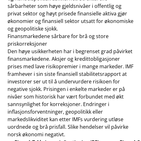
sårbarheter som høye gjeldsnivåer i offentlig og
privat sektor og høyt prisede finansielle aktiva gjør
økonomier og finansiell sektor utsatt for økonomiske
og geopolitiske sjokk.
Finansmarkedene sårbare for brå og store
priskorreksjoner
Den høye usikkerheten har i begrenset grad påvirket
finansmarkedene. Aksjer og kredittobligasjoner
prises med lave risikopremier i mange markeder. IMF
framhever i sin siste finansiell stabilitetsrapport at
investorer ser ut til å undervurdere risikoen for
negative sjokk. Prisingen i enkelte markeder er på
nivåer som historisk har vært forbundet med økt
sannsynlighet for korreksjoner. Endringer i
inflasjonsforventninger, geopolitikk eller
markedslikviditet kan etter IMFs vurdering utløse
uordnede og brå prisfall. Slike hendelser vil påvirke
norsk økonomi negativt.