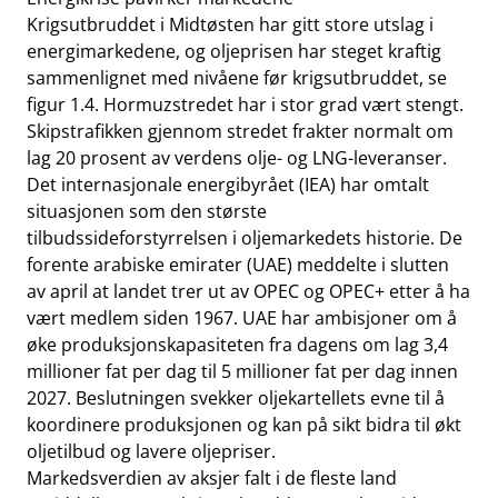
Krigsutbruddet i Midtøsten har gitt store utslag i
energimarkedene, og oljeprisen har steget kraftig
sammenlignet med nivåene før krigsutbruddet, se
figur 1.4. Hormuzstredet har i stor grad vært stengt.
Skipstrafikken gjennom stredet frakter normalt om
lag 20 prosent av verdens olje- og LNG-leveranser.
Det internasjonale energibyrået (IEA) har omtalt
situasjonen som den største
tilbudssideforstyrrelsen i oljemarkedets historie. De
forente arabiske emirater (UAE) meddelte i slutten
av april at landet trer ut av OPEC og OPEC+ etter å ha
vært medlem siden 1967. UAE har ambisjoner om å
øke produksjonskapasiteten fra dagens om lag 3,4
millioner fat per dag til 5 millioner fat per dag innen
2027. Beslutningen svekker oljekartellets evne til å
koordinere produksjonen og kan på sikt bidra til økt
oljetilbud og lavere oljepriser.
Markedsverdien av aksjer falt i de fleste land