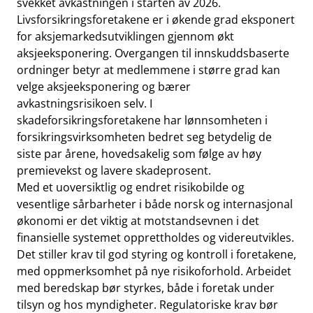
svekket avkastningen i starten av 2026.
Livsforsikringsforetakene er i økende grad eksponert
for aksjemarkedsutviklingen gjennom økt
aksjeeksponering. Overgangen til innskuddsbaserte
ordninger betyr at medlemmene i større grad kan
velge aksjeeksponering og bærer
avkastningsrisikoen selv. I
skadeforsikringsforetakene har lønnsomheten i
forsikringsvirksomheten bedret seg betydelig de
siste par årene, hovedsakelig som følge av høy
premievekst og lavere skadeprosent.
Med et uoversiktlig og endret risikobilde og
vesentlige sårbarheter i både norsk og internasjonal
økonomi er det viktig at motstandsevnen i det
finansielle systemet opprettholdes og videreutvikles.
Det stiller krav til god styring og kontroll i foretakene,
med oppmerksomhet på nye risikoforhold. Arbeidet
med beredskap bør styrkes, både i foretak under
tilsyn og hos myndigheter. Regulatoriske krav bør