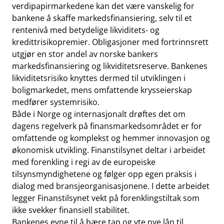
verdipapirmarkedene kan det være vanskelig for
bankene å skaffe markedsfinansiering, selv til et
rentenivå med betydelige likviditets- og
kredittrisikopremier. Obligasjoner med fortrinnsrett
utgjør en stor andel av norske bankers
markedsfinansiering og likviditetsreserve. Bankenes
likviditetsrisiko knyttes dermed til utviklingen i
boligmarkedet, mens omfattende krysseierskap
medfører systemrisiko.
Både i Norge og internasjonalt drøftes det om
dagens regelverk på finansmarkedsområdet er for
omfattende og komplekst og hemmer innovasjon og
økonomisk utvikling. Finanstilsynet deltar i arbeidet
med forenkling i regi av de europeiske
tilsynsmyndighetene og følger opp egen praksis i
dialog med bransjeorganisasjonene. I dette arbeidet
legger Finanstilsynet vekt på forenklingstiltak som
ikke svekker finansiell stabilitet.
Bankenes evne til å bære tap og yte nye lån til