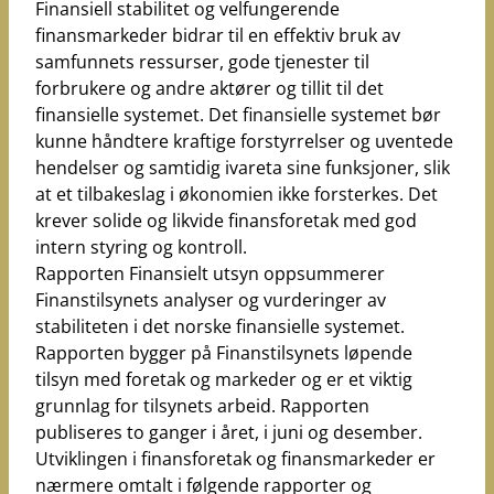
Finansiell stabilitet og velfungerende
work_outline
Jobb hos oss
finansmarkeder bidrar til en effektiv bruk av
dashboard
Informasjon for investorer
samfunnets ressurser, gode tjenester til
forbrukere og andre aktører og tillit til det
notifications_none
Abonner på nyhetsvarsel
finansielle systemet. Det finansielle systemet bør
kunne håndtere kraftige forstyrrelser og uventede
hendelser og samtidig ivareta sine funksjoner, slik
at et tilbakeslag i økonomien ikke forsterkes. Det
krever solide og likvide finansforetak med god
intern styring og kontroll.
Rapporten Finansielt utsyn oppsummerer
Finanstilsynets analyser og vurderinger av
stabiliteten i det norske finansielle systemet.
Rapporten bygger på Finanstilsynets løpende
tilsyn med foretak og markeder og er et viktig
grunnlag for tilsynets arbeid. Rapporten
publiseres to ganger i året, i juni og desember.
Utviklingen i finansforetak og finansmarkeder er
nærmere omtalt i følgende rapporter og