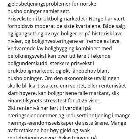
gjeldsbetjeningsproblemer for norske
husholdninger samlet sett.
Prisveksten i bruktboligmarkedet i Norge har vært
forholdsvis moderat de siste kvartalene. Både salg
og igangsetting av nye boliger er på historisk lave
nivåer, og boliginvesteringene er fremdeles lave.
Vedvarende lav boligbygging kombinert med
befolkningsvekst kan over tid føre til økende
boligunderskudd, sterkere prisvekst i
bruktboligmarkedet og økt lånebehov blant
husholdninger. Om den økonomiske utviklingen
skulle bli klart svakere enn ventet, eller rentenivået
klart høyere, kan boligprisene falle markant, slik
Finanstilsynets stresstest for 2026 viser.
Økt rentenivå har ført til verdifall på
næringseiendommer og redusert inntjening i mange
nærings-eiendomsselskaper de siste årene. Mange
av foretakene har høy gjeld og svak
rentebetjeningsevne. Avkastningen på