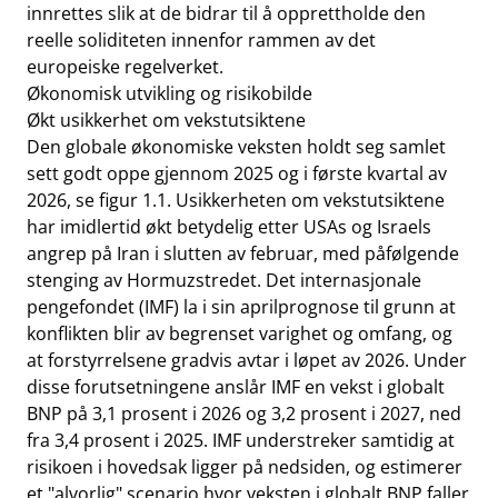
innrettes slik at de bidrar til å opprettholde den
reelle soliditeten innenfor rammen av det
europeiske regelverket.
Økonomisk utvikling og risikobilde
Økt usikkerhet om vekstutsiktene
Den globale økonomiske veksten holdt seg samlet
sett godt oppe gjennom 2025 og i første kvartal av
2026, se figur 1.1. Usikkerheten om vekstutsiktene
har imidlertid økt betydelig etter USAs og Israels
angrep på Iran i slutten av februar, med påfølgende
stenging av Hormuzstredet. Det internasjonale
pengefondet (IMF) la i sin aprilprognose til grunn at
konflikten blir av begrenset varighet og omfang, og
at forstyrrelsene gradvis avtar i løpet av 2026. Under
disse forutsetningene anslår IMF en vekst i globalt
BNP på 3,1 prosent i 2026 og 3,2 prosent i 2027, ned
fra 3,4 prosent i 2025. IMF understreker samtidig at
risikoen i hovedsak ligger på nedsiden, og estimerer
et "alvorlig" scenario hvor veksten i globalt BNP faller