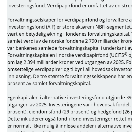
investeringsfond. Verdipapirfond er omfattet av en stre
Forvaltningsselskaper for verdipapirfond og forvaltere a
investeringsfond (AIF) er store aktører i NBFI-segmentet
vært en betydelig økning i fondenes forvaltningskapital
samlet verdi av de norske fondene 2 790 milliarder kro
var bankenes samlede forvaltningskapital i underkant av
4)
Forvaltningskapitalen i norske verdipapirfond (UCITS
og
om lag 2 394 milliarder kroner ved utgangen av 2025. Fo
omsettelige verdipapirer og tilbyr i all hovedsak investo
innløsning. De tre største forvaltningsselskapene har 
prosent av samlet forvaltningskapital.
Egenkapitalen i alternative investeringsfond utgjorde 39
utgangen av 2025. Investeringene var i hovedsak fordelt
prosent), eiendomsfond (29 prosent) og hedgefond (26 pr
Dette inkluderer også fond-i-fond-investeringer rettet m
er normalt ikke mulig å innløse andeler i alternative inv