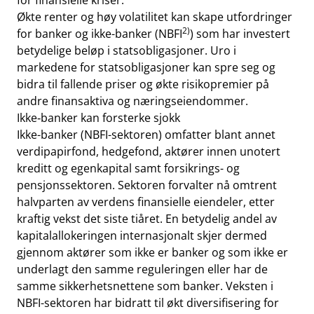
for finansielle kriser.
Økte renter og høy volatilitet kan skape utfordringer
2)
for banker og ikke-banker (NBFI
) som har investert
betydelige beløp i statsobligasjoner. Uro i
markedene for statsobligasjoner kan spre seg og
bidra til fallende priser og økte risikopremier på
andre finansaktiva og næringseiendommer.
Ikke‑banker kan forsterke sjokk
Ikke-banker (NBFI-sektoren) omfatter blant annet
verdipapirfond, hedgefond, aktører innen unotert
kreditt og egenkapital samt forsikrings- og
pensjonssektoren. Sektoren forvalter nå omtrent
halvparten av verdens finansielle eiendeler, etter
kraftig vekst det siste tiåret. En betydelig andel av
kapitalallokeringen internasjonalt skjer dermed
gjennom aktører som ikke er banker og som ikke er
underlagt den samme reguleringen eller har de
samme sikkerhetsnettene som banker. Veksten i
NBFI-sektoren har bidratt til økt diversifisering for