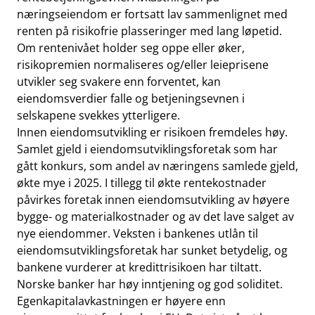
næringseiendom er fortsatt lav sammenlignet med
renten på risikofrie plasseringer med lang løpetid.
Om rentenivået holder seg oppe eller øker,
risikopremien normaliseres og/eller leieprisene
utvikler seg svakere enn forventet, kan
eiendomsverdier falle og betjeningsevnen i
selskapene svekkes ytterligere.
Innen eiendomsutvikling er risikoen fremdeles høy.
Samlet gjeld i eiendomsutviklingsforetak som har
gått konkurs, som andel av næringens samlede gjeld,
økte mye i 2025. I tillegg til økte rentekostnader
påvirkes foretak innen eiendomsutvikling av høyere
bygge- og materialkostnader og av det lave salget av
nye eiendommer. Veksten i bankenes utlån til
eiendomsutviklingsforetak har sunket betydelig, og
bankene vurderer at kredittrisikoen har tiltatt.
Norske banker har høy inntjening og god soliditet.
Egenkapitalavkastningen er høyere enn