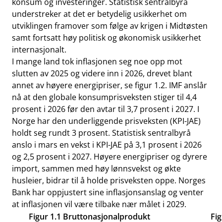
konsum og investeringer. Statistisk sentralbyrå
understreker at det er betydelig usikkerhet om
utviklingen framover som følge av krigen i Midtøsten
samt fortsatt høy politisk og økonomisk usikkerhet
internasjonalt.
I mange land tok inflasjonen seg noe opp mot
slutten av 2025 og videre inn i 2026, drevet blant
annet av høyere energipriser, se figur 1.2. IMF anslår
nå at den globale konsumprisveksten stiger til 4,4
prosent i 2026 før den avtar til 3,7 prosent i 2027. I
Norge har den underliggende prisveksten (KPI-JAE)
holdt seg rundt 3 prosent. Statistisk sentralbyrå
anslo i mars en vekst i KPI-JAE på 3,1 prosent i 2026
og 2,5 prosent i 2027. Høyere energipriser og dyrere
import, sammen med høy lønnsvekst og økte
husleier, bidrar til å holde prisveksten oppe. Norges
Bank har oppjustert sine inflasjonsanslag og venter
at inflasjonen vil være tilbake nær målet i 2029.
Figur 1.1 Bruttonasjonalprodukt
Fig