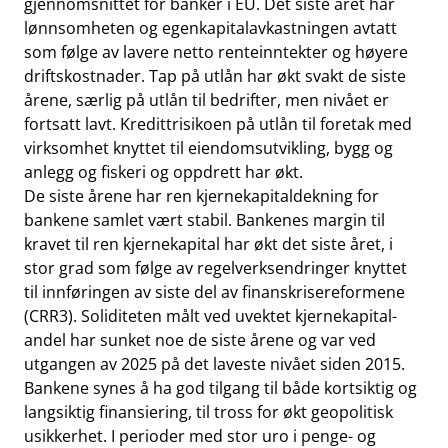
gjennomsnittet for banker i EU. Det siste året har
lønnsomheten og egenkapitalavkastningen avtatt
som følge av lavere netto renteinntekter og høyere
driftskostnader. Tap på utlån har økt svakt de siste
årene, særlig på utlån til bedrifter, men nivået er
fortsatt lavt. Kredittrisikoen på utlån til foretak med
virksomhet knyttet til eiendomsutvikling, bygg og
anlegg og fiskeri og oppdrett har økt.
De siste årene har ren kjernekapitaldekning for
bankene samlet vært stabil. Bankenes margin til
kravet til ren kjernekapital har økt det siste året, i
stor grad som følge av regelverksendringer knyttet
til innføringen av siste del av finanskrisereformene
(CRR3). Soliditeten målt ved uvektet kjernekapital-
andel har sunket noe de siste årene og var ved
utgangen av 2025 på det laveste nivået siden 2015.
Bankene synes å ha god tilgang til både kortsiktig og
langsiktig finansiering, til tross for økt geopolitisk
usikkerhet. I perioder med stor uro i penge- og