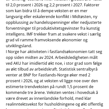
til 2,0 prosent i 2026 og 2,2 prosent i 2027. Faktorer
som kan bidra til å dempe veksten er en mer
langvarig eller eskalerende konflikt i Midtøsten, ny
oppblussing av handelsspenninger eller nedjusterte
forventninger til produktivitetsgevinster fra kunstig
intelligens. IMF trekker fram at svakere vekst i særlig
grad vil ramme framvoksende økonomier og
utviklingsland.
I Norge har aktiviteten i fastlandsøkonomien tatt seg
opp siden midten av 2024. Arbeidsledigheten målt
ved AKU har imidlertid økt noe, i stor grad som følge
av økt tilbud av arbeidskraft. Statistisk sentralbyrå
venter at BNP for Fastlands-Norge øker med 2
prosent i 2026, og at veksten vil ligge noe over den
estimerte trendveksten på rundt 1,5 prosent de
kommende tre årene. Veksten ventes i hovedsak å
være drevet av innenlandske forhold, med klar
realinntektsvekst for husholdningene og økt offentlig