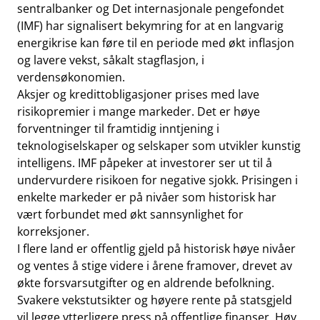
sentralbanker og Det internasjonale pengefondet
(IMF) har signalisert bekymring for at en langvarig
energikrise kan føre til en periode med økt inflasjon
og lavere vekst, såkalt stagflasjon, i
verdensøkonomien.
Aksjer og kredittobligasjoner prises med lave
risikopremier i mange markeder. Det er høye
forventninger til framtidig inntjening i
teknologiselskaper og selskaper som utvikler kunstig
intelligens.
IMF påpeker
at investorer ser ut til å
undervurdere risikoen for negative sjokk. Prisingen i
enkelte markeder er på nivåer som historisk har
vært forbundet med økt sannsynlighet for
korreksjoner.
I flere land er offentlig gjeld på historisk høye nivåer
og ventes å stige videre i årene framover, drevet av
økte forsvarsutgifter og en aldrende befolkning.
Svakere vekstutsikter og høyere rente på statsgjeld
vil legge ytterligere press på offentlige finanser. Høy