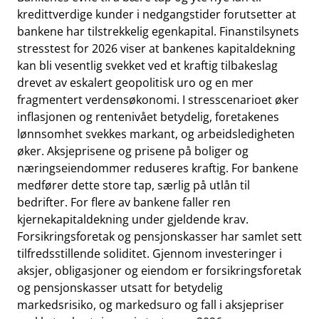
kredittverdige kunder i nedgangstider forutsetter at
bankene har tilstrekkelig egenkapital. Finanstilsynets
stresstest for 2026 viser at bankenes kapitaldekning
kan bli vesentlig svekket ved et kraftig tilbakeslag
drevet av eskalert geopolitisk uro og en mer
fragmentert verdensøkonomi. I stresscenarioet øker
inflasjonen og rentenivået betydelig, foretakenes
lønnsomhet svekkes markant, og arbeidsledigheten
øker. Aksjeprisene og prisene på boliger og
næringseiendommer reduseres kraftig. For bankene
medfører dette store tap, særlig på utlån til
bedrifter. For flere av bankene faller ren
kjernekapitaldekning under gjeldende krav.
Forsikringsforetak og pensjonskasser har samlet sett
tilfredsstillende soliditet. Gjennom investeringer i
aksjer, obligasjoner og eiendom er forsikringsforetak
og pensjonskasser utsatt for betydelig
markedsrisiko, og markedsuro og fall i aksjepriser