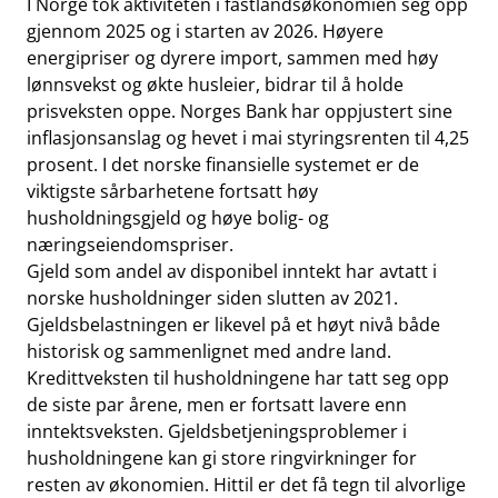
I Norge tok aktiviteten i fastlandsøkonomien seg opp
gjennom 2025 og i starten av 2026. Høyere
energipriser og dyrere import, sammen med høy
lønnsvekst og økte husleier, bidrar til å holde
prisveksten oppe. Norges Bank har oppjustert sine
inflasjonsanslag og hevet i mai styringsrenten til 4,25
prosent. I det norske finansielle systemet er de
viktigste sårbarhetene fortsatt høy
husholdningsgjeld og høye bolig- og
næringseiendomspriser.
Gjeld som andel av disponibel inntekt har avtatt i
norske husholdninger siden slutten av 2021.
Gjeldsbelastningen er likevel på et høyt nivå både
historisk og sammenlignet med andre land.
Kredittveksten til husholdningene har tatt seg opp
de siste par årene, men er fortsatt lavere enn
inntektsveksten. Gjeldsbetjeningsproblemer i
husholdningene kan gi store ringvirkninger for
resten av økonomien. Hittil er det få tegn til alvorlige