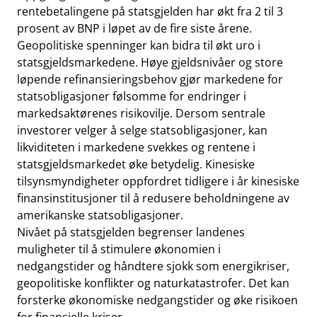
rentebetalingene på statsgjelden har økt fra 2 til 3
prosent av BNP i løpet av de fire siste årene.
Geopolitiske spenninger kan bidra til økt uro i
statsgjeldsmarkedene. Høye gjeldsnivåer og store
løpende refinansieringsbehov gjør markedene for
statsobligasjoner følsomme for endringer i
markedsaktørenes risikovilje. Dersom sentrale
investorer velger å selge statsobligasjoner, kan
likviditeten i markedene svekkes og rentene i
statsgjeldsmarkedet øke betydelig. Kinesiske
tilsynsmyndigheter oppfordret tidligere i år kinesiske
finansinstitusjoner til å redusere beholdningene av
amerikanske statsobligasjoner.
Nivået på statsgjelden begrenser landenes
muligheter til å stimulere økonomien i
nedgangstider og håndtere sjokk som energikriser,
geopolitiske konflikter og naturkatastrofer. Det kan
forsterke økonomiske nedgangstider og øke risikoen