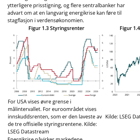
ytterligere prisstigning, og flere sentralbanker har
advart om at en langvarig energikrise kan føre til
stagflasjon i verdensøkonomien.
Figur 1.3 Styringsrenter
Figur 1.
For USA vises øvre grense i
målintervallet. For euroområdet vises
innskuddsrenten, som er den laveste av
Kilde: LSEG D
de tre offisielle styringsrentene. Kilde:
LSEG Datastream
Energikrise påvirker markedene