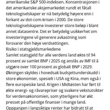
amerikanske S&P 500-indeksen. Konsentrasjonen i
det amerikanske aksjemarkedet rundt et fåtall
teknologiselskaper er nå betydelig høyere enn i
forkant av dot-com-krisen i 2000. De store
teknologiselskapene investerer store beløp i blant
annet datasentre. Det er betydelig usikkerhet om
investeringene vil generere avkastning som
forsvarer den høye verdsettingen.
Risiko i statsgjeldsmarkedene
Samlet statsgjeld for alle verdens land økte til 94
prosent av samlet BNP i 2025 og anslås av IMF til å
utgjøre over 100 prosent av globalt BNP i 2029.
Økningen skyldes i hovedsak budsjettunderskudd i
store økonomier, spesielt i USA og Kina, men også i
flere europeiske land. Krigen i Midtøsten har ført til
økte energi- og råvarepriser og svakere vekstutsikter
for verdensøkonomien, som ytterligere har økt
presset på offentlige finanser i mange land.
Oppgangen i langsiktige renter har bidratt til at