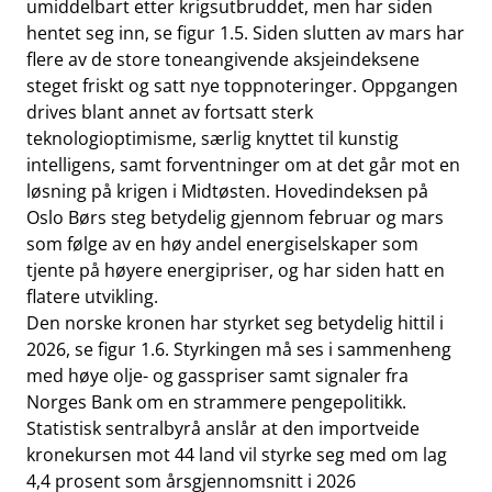
umiddelbart etter krigsutbruddet, men har siden
hentet seg inn, se figur 1.5. Siden slutten av mars har
flere av de store toneangivende aksjeindeksene
steget friskt og satt nye toppnoteringer. Oppgangen
drives blant annet av fortsatt sterk
teknologioptimisme, særlig knyttet til kunstig
intelligens, samt forventninger om at det går mot en
løsning på krigen i Midtøsten. Hovedindeksen på
Oslo Børs steg betydelig gjennom februar og mars
som følge av en høy andel energiselskaper som
tjente på høyere energipriser, og har siden hatt en
flatere utvikling.
Den norske kronen har styrket seg betydelig hittil i
2026, se figur 1.6. Styrkingen må ses i sammenheng
med høye olje- og gasspriser samt signaler fra
Norges Bank om en strammere pengepolitikk.
Statistisk sentralbyrå anslår at den importveide
kronekursen mot 44 land vil styrke seg med om lag
4,4 prosent som årsgjennomsnitt i 2026