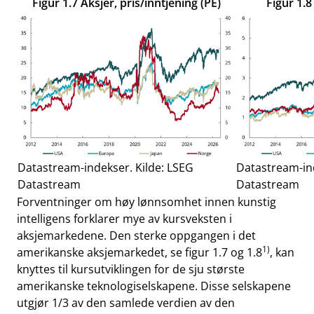
Figur 1.7 Aksjer, pris/inntjening (PE)
Figur 1.8
Datastream-indekser. Kilde: LSEG
Datastream-ind
Datastream
Datastream
Forventninger om høy lønnsomhet innen kunstig
intelligens forklarer mye av kursveksten i
aksjemarkedene. Den sterke oppgangen i det
1)
amerikanske aksjemarkedet, se figur 1.7 og 1.8
, kan
knyttes til kursutviklingen for de sju største
amerikanske teknologiselskapene. Disse selskapene
utgjør 1/3 av den samlede verdien av den