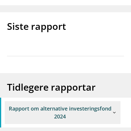
work_outline
Jobb hos oss
dashboard
Informasjon for investorer
Siste rapport
notifications_none
Abonner på nyhetsvarsel
Tidlegere rapportar
Rapport om alternative investeringsfond
expand_more
2024