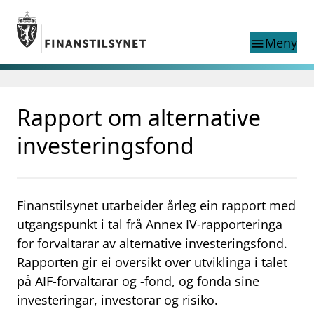
Gå til hovedinnhold
Gå til søkesiden
Meny
menu
Søk i
search
This page does not
Rapport om alternative
language
exist in English
nettstedet
English
investeringsfond
English home page
Tilsyn
Aktuelt
Finanstilsynets registre
Finanstilsynet utarbeider årleg ein rapport med
Tema
utgangspunkt i tal frå Annex IV-rapporteringa
for forvaltarar av alternative investeringsfond.
supervisor_account
Forbrukerinformasjon
Rapporten gir ei oversikt over utviklinga i talet
business
Om Finanstilsynet
på AIF-forvaltarar og -fond, og fonda sine
investeringar, investorar og risiko.
mail_outline
Kontakt oss