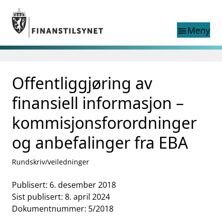
Gå til hovedinnhold
Gå til søkesiden
Meny
menu
Søk i
search
This page does not
Offentliggjøring av
language
exist in English
nettstedet
English
finansiell informasjon –
English home page
Tilsyn
kommisjonsforordninger
Aktuelt
og anbefalinger fra EBA
Finanstilsynets registre
Tema
Rundskriv/veiledninger
supervisor_account
Forbrukerinformasjon
Publisert: 6. desember 2018
business
Om Finanstilsynet
Sist publisert: 8. april 2024
Dokumentnummer: 5/2018
mail_outline
Kontakt oss