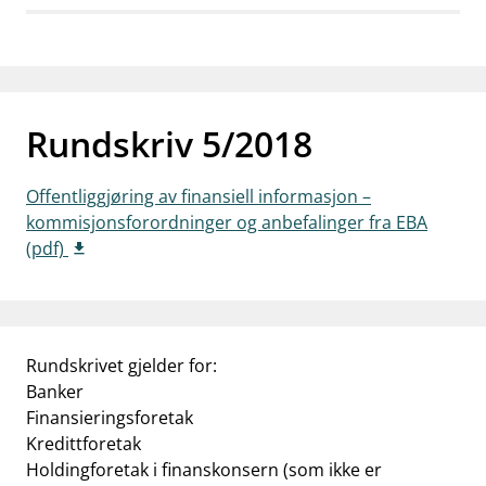
work_outline
Jobb hos oss
dashboard
Informasjon for investorer
notifications_none
Abonner på nyhetsvarsel
Rundskriv 5/2018
Offentliggjøring av finansiell informasjon –
kommisjonsforordninger og anbefalinger fra EBA
(pdf)
Rundskrivet gjelder for:
Banker
Finansieringsforetak
Kredittforetak
Holdingforetak i finanskonsern (som ikke er