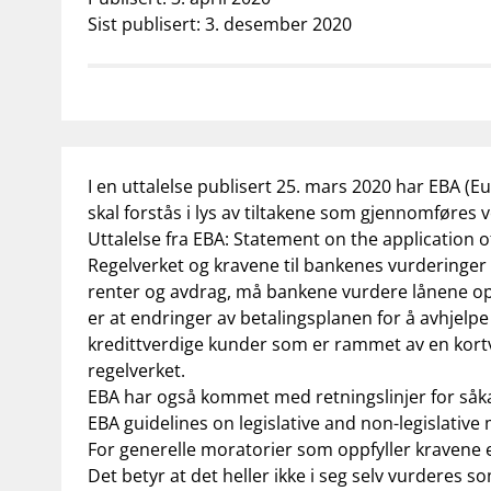
supervisor_account
business
Forbrukerinformasjon
Om Finanstilsy
Sist publisert: 3. desember 2020
I en uttalelse publisert 25. mars 2020 har EBA (
skal forstås i lys av tiltakene som gjennomføres
Uttalelse fra EBA: Statement on the application 
Regelverket og kravene til bankenes vurderinger a
renter og avdrag, må bankene vurdere lånene opp
er at endringer av betalingsplanen for å avhjelpe
kredittverdige kunder som er rammet av en kortva
regelverket.
EBA har også kommet med retningslinjer for såk
EBA guidelines on legislative and non-legislative
For generelle moratorier som oppfyller kravene ett
Det betyr at det heller ikke i seg selv vurderes