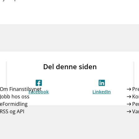
Del denne siden
Om Finanstilsynet
Pr
Facebook
LinkedIn
Jobb hos oss
Ko
eFormidling
Pe
RSS og API
Var