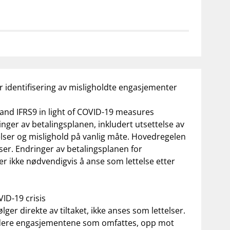
notifications_none
on for investorer
Abonner på nyhetsvarsel
r identifisering av misligholdte engasjementer
 and IFRS9 in light of COVID-19 measures
inger av betalingsplanen, inkludert utsettelse av
elser og mislighold på vanlig måte. Hovedregelen
lser. Endringer av betalingsplanen for
r ikke nødvendigvis å anse som lettelse etter
VID-19 crisis
ger direkte av tiltaket, ikke anses som lettelser.
 vurdere engasjementene som omfattes, opp mot