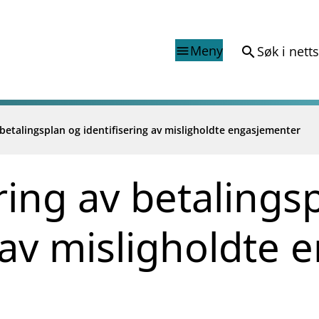
Meny
Søk i nett
search
menu
 betalingsplan og identifisering av misligholdte engasjementer
Finanstilsynets registr
Virksomhetsregister
veiledninger
Prospekt grensekryssa til No
ring av betalings
Shortsalgregisteret (SSR)
Tredjelandsrevisorregister
g av misligholdte
porter og vedtak
nar og analysar
og analysar