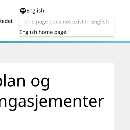
English
language
stedet
This page does not exist in English
English home page
e
Tema
Bærekraft
reg
DORA
plan og
Folkefinansiering
Kryptoeiendelsloven (MiCA)
Overtakelsestilbud
 engasjementer
Alle tema