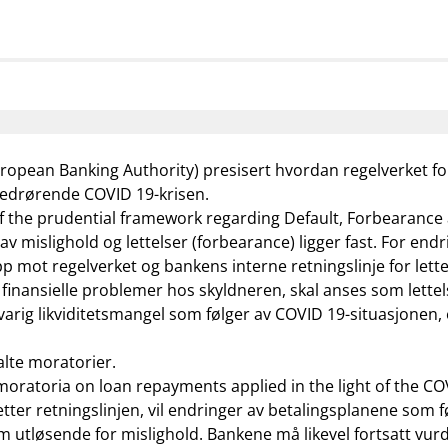
mail_outline
work_outline
dashboard
net
Kontakt oss
Jobb hos oss
Informasj
European Banking Authority) presisert hvordan regelverket fo
 vedrørende COVID 19-krisen.
of the prudential framework regarding Default, Forbearance
v mislighold og lettelser (forbearance) ligger fast. For endr
 mot regelverket og bankens interne retningslinje for lett
 finansielle problemer hos skyldneren, skal anses som lette
rig likviditetsmangel som følger av COVID 19-situasjonen, e
alte moratorier.
 moratoria on loan repayments applied in the light of the CO
er retningslinjen, vil endringer av betalingsplanene som føl
 som utløsende for mislighold. Bankene må likevel fortsatt