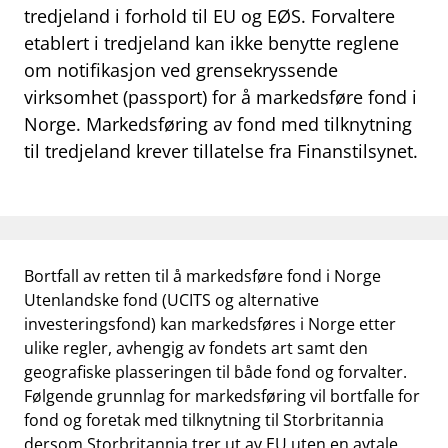
work_outline
Jobb hos oss
tredjeland i forhold til EU og EØS. Forvaltere
etablert i tredjeland kan ikke benytte reglene
dashboard
Informasjon for investorer
om notifikasjon ved grensekryssende
notifications_none
virksomhet (passport) for å markedsføre fond i
Abonner på nyhetsvarsel
Norge. Markedsføring av fond med tilknytning
til tredjeland krever tillatelse fra Finanstilsynet.
Bortfall av retten til å markedsføre fond i Norge
Utenlandske fond (UCITS og alternative
investeringsfond) kan markedsføres i Norge etter
ulike regler, avhengig av fondets art samt den
geografiske plasseringen til både fond og forvalter.
Følgende grunnlag for markedsføring vil bortfalle for
fond og foretak med tilknytning til Storbritannia
dersom Storbritannia trer ut av EU uten en avtale.