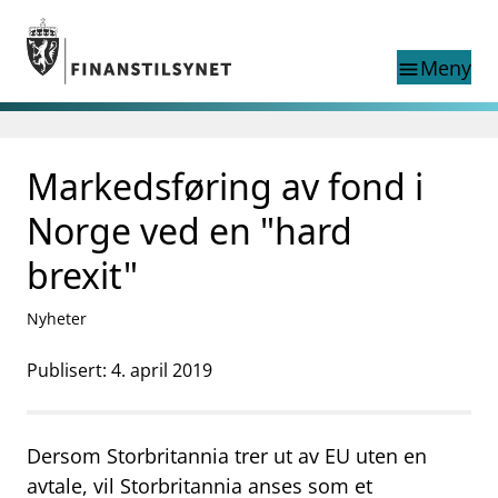
Gå til hovedinnhold
Gå til søkesiden
Meny
menu
Show this page in
Søk i
search
language
Markedsføring av fond i
English
nettstedet
English
English home page
Norge ved en "hard
Tilsyn
brexit"
Aktuelt
Finanstilsynets registre
Nyheter
Tema
supervisor_account
Publisert: 4. april 2019
Forbrukerinformasjon
business
Om Finanstilsynet
Dersom Storbritannia trer ut av EU uten en
mail_outline
Kontakt oss
avtale, vil Storbritannia anses som et