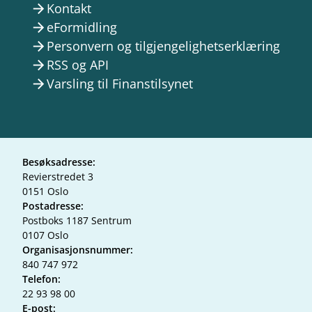
Kontakt
arrow_forward
eFormidling
arrow_forward
Personvern og tilgjengelighetserklæring
arrow_forward
RSS og API
arrow_forward
Varsling til Finanstilsynet
arrow_forward
Besøksadresse:
Revierstredet 3
0151 Oslo
Postadresse:
Postboks 1187 Sentrum
0107 Oslo
Organisasjonsnummer:
840 747 972
Telefon:
22 93 98 00
E-post: