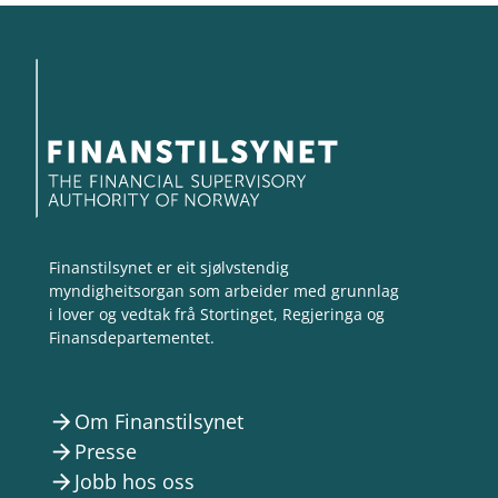
Finanstilsynet er eit sjølvstendig
myndigheitsorgan som arbeider med grunnlag
i lover og vedtak frå Stortinget, Regjeringa og
Finansdepartementet.
Om Finanstilsynet
arrow_forward
Presse
arrow_forward
Jobb hos oss
arrow_forward