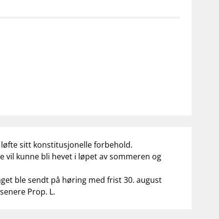
notifications_none
on for investorer
Abonner på nyhetsvarsel
øfte sitt konstitusjonelle forbehold.
e vil kunne bli hevet i løpet av sommeren og
aget ble sendt på høring med frist 30. august
n senere Prop. L.