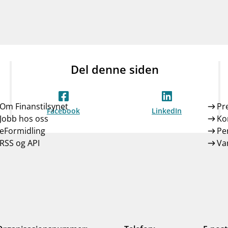
Del denne siden
Om Finanstilsynet
Pr
Facebook
LinkedIn
Jobb hos oss
Ko
eFormidling
Pe
RSS og API
Var