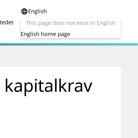
English
language
stedet
This page does not exist in English
English home page
e
Tema
Bærekraft
reg
DORA
 kapitalkrav
Folkefinansiering
Kryptoeiendelsloven (MiCA)
Overtakelsestilbud
Alle tema