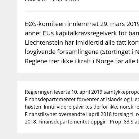
supervisor_account
business
Forbrukerinformasjon
Om Finanstilsy
EØS-komiteen innlemmet 29. mars 2019 e
annet EUs kapitalkravsregelverk for ban
Liechtenstein har imidlertid alle tatt k
lovgivende forsamlingene (Stortinget i
Reglene trer ikke i kraft i Norge før alle 
Regjeringen leverte 10. april 2019 samtykkepropos
Finansdepartementet forventer at Islands og Liec
høsten. Inntil videre påvirkes derfor ikke norsk 
Finanstilsynet oversendte i april 2018 forslag ti
2018. Finansdepartementet oppgir i Prop. 83 S at 