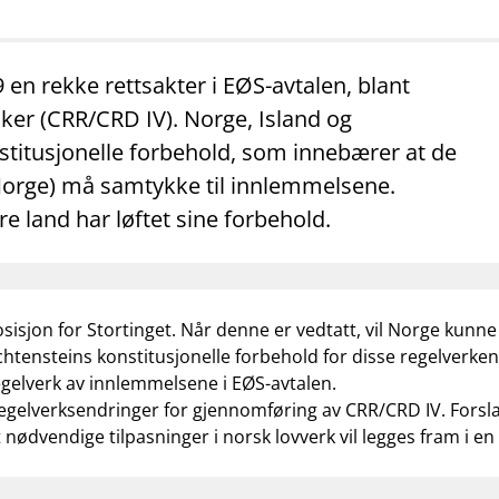
mail_outline
work_outline
dashboard
net
Kontakt oss
Jobb hos oss
Informasj
n rekke rettsakter i EØS-avtalen, blant
ker (CRR/CRD IV). Norge, Island og
onstitusjonelle forbehold, som innebærer at de
 Norge) må samtykke til innlemmelsene.
tre land har løftet sine forbehold.
isjon for Stortinget. Når denne er vedtatt, vil Norge kunne l
htensteins konstitusjonelle forbehold for disse regelverken
regelverk av innlemmelsene i EØS-avtalen.
l regelverksendringer for gjennomføring av CRR/CRD IV. Forsl
nødvendige tilpasninger i norsk lovverk vil legges fram i e