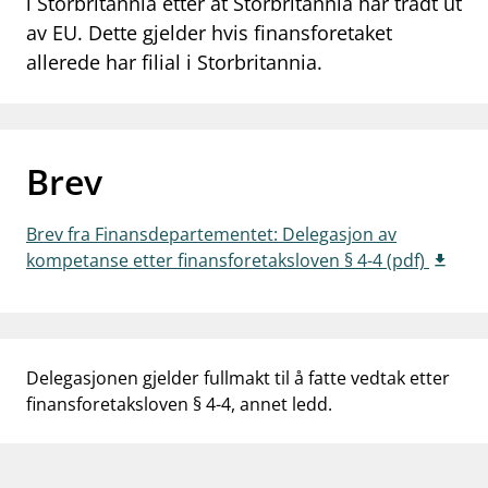
i Storbritannia etter at Storbritannia har trådt ut
work_outline
av EU. Dette gjelder hvis finansforetaket
Jobb hos oss
allerede har filial i Storbritannia.
dashboard
Informasjon for investorer
notifications_none
Abonner på nyhetsvarsel
Brev
Brev fra Finansdepartementet: Delegasjon av
kompetanse etter finansforetaksloven § 4-4 (pdf)
Delegasjonen gjelder fullmakt til å fatte vedtak etter
finansforetaksloven § 4-4, annet ledd.