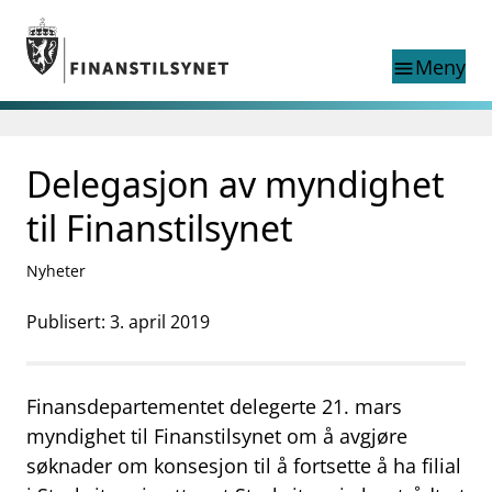
Gå til hovedinnhold
Gå til søkesiden
Meny
menu
Søk i
search
This page does not
Delegasjon av myndighet
language
exist in English
nettstedet
English
til Finanstilsynet
English home page
Tilsyn
Nyheter
Aktuelt
Finanstilsynets registre
Publisert: 3. april 2019
Tema
supervisor_account
Forbrukerinformasjon
Finansdepartementet delegerte 21. mars
business
Om Finanstilsynet
myndighet til Finanstilsynet om å avgjøre
søknader om konsesjon til å fortsette å ha filial
mail_outline
Kontakt oss