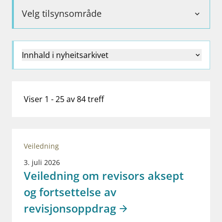
work_outline
Jobb hos oss
Velg tilsynsområde
expand_more
dashboard
Informasjon for investorer
notifications_none
Abonner på nyhetsvarsel
Innhald i nyheitsarkivet
Viser 1 - 25 av 84 treff
Veiledning
3. juli 2026
Veiledning om revisors aksept
og fortsettelse av
revisjonsoppdrag