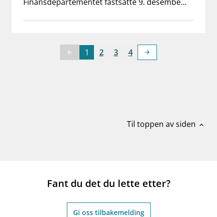
Finansdepartementet fastsatte 9. desembe…
1
2
3
4
arrow_back
arrow_forward
Du er på side 1 av 4
Til toppen av siden
expand_less
Fant du det du lette etter?
Gi oss tilbakemelding