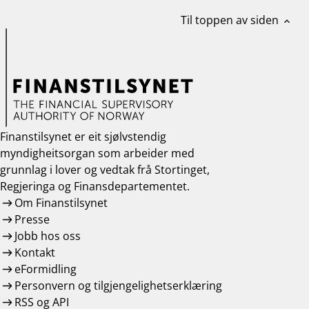
work_outline
Til toppen av siden
Jobb hos oss
expand_less
dashboard
Informasjon for investorer
notifications_none
Abonner på nyhetsvarsel
Finanstilsynet er eit sjølvstendig
myndigheitsorgan som arbeider med
grunnlag i lover og vedtak frå Stortinget,
Regjeringa og Finansdepartementet.
Om Finanstilsynet
Presse
Jobb hos oss
Kontakt
eFormidling
Personvern og tilgjengelighetserklæring
RSS og API