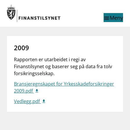
Gå til hovedinnhold
Gå til søkesiden
Meny
menu
Søk i
search
This page does not
language
2009
exist in English
nettstedet
English
Rapporten er utarbeidet i regi av
English home page
Finanstilsynet og baserer seg på data fra tolv
Tilsyn
forsikringsselskap.
Aktuelt
Finanstilsynets registre
Bransjeregnskapet for Yrkesskadeforsikringer
Tema
2009.pdf
Vedlegg.pdf
supervisor_account
Forbrukerinformasjon
business
Om Finanstilsynet
mail_outline
Kontakt oss