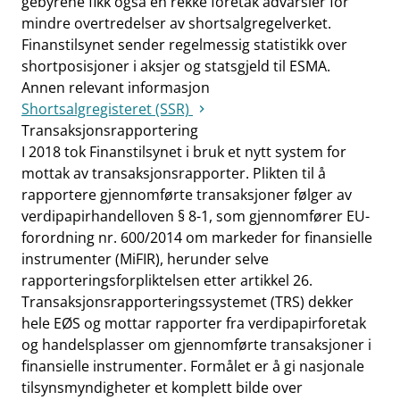
gebyrene fikk også en rekke foretak advarsler for
mindre overtredelser av shortsalgregelverket.
Finanstilsynet sender regelmessig statistikk over
shortposisjoner i aksjer og statsgjeld til ESMA.
Annen relevant informasjon
Shortsalgregisteret (SSR)
Transaksjonsrapportering
I 2018 tok Finanstilsynet i bruk et nytt system for
mottak av transaksjonsrapporter. Plikten til å
rapportere gjennomførte transaksjoner følger av
verdipapirhandelloven § 8-1, som gjennomfører EU-
forordning nr. 600/2014 om markeder for finansielle
instrumenter (MiFIR), herunder selve
rapporteringsforpliktelsen etter artikkel 26.
Transaksjonsrapporteringssystemet (TRS) dekker
hele EØS og mottar rapporter fra verdipapirforetak
og handelsplasser om gjennomførte transaksjoner i
finansielle instrumenter. Formålet er å gi nasjonale
tilsynsmyndigheter et komplett bilde over