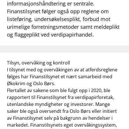
work_outline
informasjonshåndtering er sentrale.
Jobb hos oss
Finanstilsynet følger også opp reglene om
dashboard
Informasjon for investorer
listeføring, undersøkelsesplikt, forbud mot
urimelige forretningsmetoder samt meldeplikt
notifications_none
Abonner på nyhetsvarsel
og flaggeplikt ved verdipapirhandel.
Tilsyn, overvåking og kontroll
I tilsynet med og overvåkingen av at atferdsreglene
følges har Finanstilsynet et nært samarbeid med
Økokrim og Oslo Børs.
Flertallet av sakene som ble fulgt opp i 2020, ble
rapportert til Finanstilsynet fra verdipapirforetak,
utenlandske myndigheter og investorer. Mange
saker ble også oversendt fra Oslo Børs eller initiert
av Finanstilsynet selv på bakgrunn av hendelser i
markedet. Finanstilsynets eget overvåkingssystem,