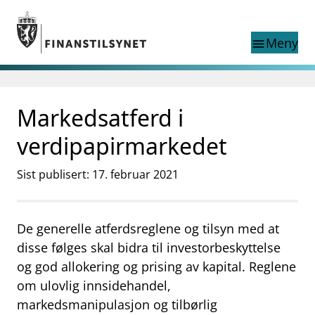
Gå til hovedinnhold
Gå til søkesiden
Meny
menu
Show this page in
Søk i
search
language
Markedsatferd i
English
nettstedet
English
English home page
verdipapirmarkedet
Tilsyn
Aktuelt
Sist publisert: 17. februar 2021
Finanstilsynets registre
Tema
De generelle atferdsreglene og tilsyn med at
supervisor_account
Forbrukerinformasjon
disse følges skal bidra til investorbeskyttelse
business
Om Finanstilsynet
og god allokering og prising av kapital. Reglene
om ulovlig innsidehandel,
mail_outline
Kontakt oss
markedsmanipulasjon og tilbørlig