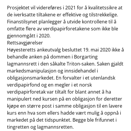
Prosjektet vil videreføres i 2021 for å kvalitetssikre at
de iverksatte tiltakene er effektive og tilstrekkelige.
Finanstilsynet planlegger å utvide kontrollene til å
omfatte flere av verdipapirforetakene som ikke ble
gjennomgått i 2020.
Rettsavgjørelser
Høyesteretts ankeutvalg besluttet 19. mai 2020 ikke å
behandle anken på dommen i Borgarting
lagmannsrett i den såkalte Triton-saken. Saken gjaldt
markedsmanipulasjon og innsidehandel i
obligasjonsmarkedet. En forvalter i et utenlandsk
verdipapirfond og en megler i et norsk
verdipapirforetak var tiltalt for blant annet å ha
manipulert ned kursen på en obligasjon for deretter
kjøpe en større post i samme obligasjon til en lavere
kurs enn hva som ellers hadde vært mulig å oppnå i
markedet på det tidspunktet. Begge ble frifunnet i
tingretten og lagmannsretten.