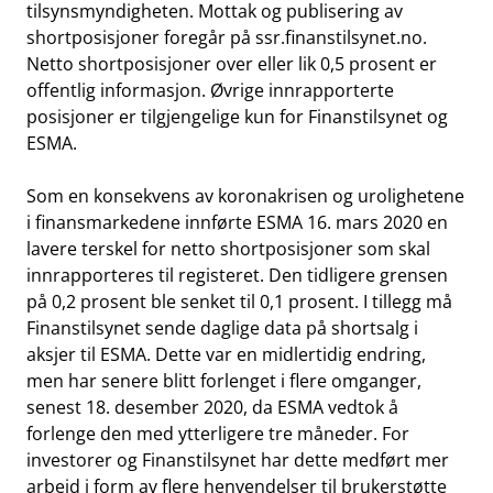
tilsynsmyndigheten. Mottak og publisering av
shortposisjoner foregår på ssr.finanstilsynet.no.
Netto shortposisjoner over eller lik 0,5 prosent er
offentlig informasjon. Øvrige innrapporterte
posisjoner er tilgjengelige kun for Finanstilsynet og
ESMA.
Som en konsekvens av koronakrisen og urolighetene
i finansmarkedene innførte ESMA 16. mars 2020 en
lavere terskel for netto shortposisjoner som skal
innrapporteres til registeret. Den tidligere grensen
på 0,2 prosent ble senket til 0,1 prosent. I tillegg må
Finanstilsynet sende daglige data på shortsalg i
aksjer til ESMA. Dette var en midlertidig endring,
men har senere blitt forlenget i flere omganger,
senest 18. desember 2020, da ESMA vedtok å
forlenge den med ytterligere tre måneder. For
investorer og Finanstilsynet har dette medført mer
arbeid i form av flere henvendelser til brukerstøtte