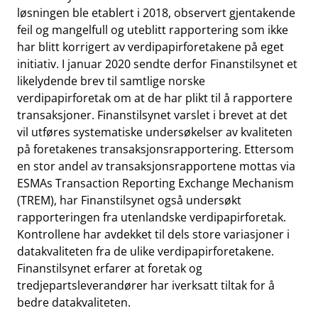
løsningen ble etablert i 2018, observert gjentakende
feil og mangelfull og uteblitt rapportering som ikke
har blitt korrigert av verdipapirforetakene på eget
initiativ. I januar 2020 sendte derfor Finanstilsynet et
likelydende brev til samtlige norske
verdipapirforetak om at de har plikt til å rapportere
transaksjoner. Finanstilsynet varslet i brevet at det
vil utføres systematiske undersøkelser av kvaliteten
på foretakenes transaksjonsrapportering. Ettersom
en stor andel av transaksjonsrapportene mottas via
ESMAs Transaction Reporting Exchange Mechanism
(TREM), har Finanstilsynet også undersøkt
rapporteringen fra utenlandske verdipapirforetak.
Kontrollene har avdekket til dels store variasjoner i
datakvaliteten fra de ulike verdipapirforetakene.
Finanstilsynet erfarer at foretak og
tredjepartsleverandører har iverksatt tiltak for å
bedre datakvaliteten.