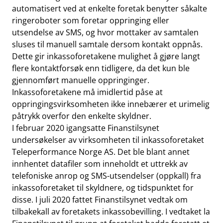
automatisert ved at enkelte foretak benytter såkalte
ringeroboter som foretar oppringing eller
utsendelse av SMS, og hvor mottaker av samtalen
sluses til manuell samtale dersom kontakt oppnås.
Dette gir inkassoforetakene mulighet å gjøre langt
flere kontaktforsøk enn tidligere, da det kun ble
gjennomført manuelle oppringinger.
Inkassoforetakene må imidlertid påse at
oppringingsvirksomheten ikke innebærer et urimelig
påtrykk overfor den enkelte skyldner.
I februar 2020 igangsatte Finanstilsynet
undersøkelser av virksomheten til inkassoforetaket
Teleperformance Norge AS. Det ble blant annet
innhentet datafiler som inneholdt et uttrekk av
telefoniske anrop og SMS-utsendelser (oppkall) fra
inkassoforetaket til skyldnere, og tidspunktet for
disse. I juli 2020 fattet Finanstilsynet vedtak om
tilbakekall av foretakets inkassobevilling. I vedtaket la