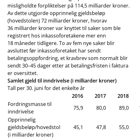
misligholdte forpliktelser på 114,5 milliarder kroner.
Av dette utgjorde opprinnelig gjeldsbeløp
(hovedstolen) 72 milliarder kroner, hvorav
36 milliarder kroner var knyttet til saker som ble
registrert hos inkassoforetakene mer enn
18 måneder tidligere. To av fem nye saker blir
avsluttet før inkassoforetaket har sendt
betalingsoppfordring, et kravbrev som normalt blir
sendt 30–45 dager etter at betalingsfristen i faktura
er oversittet.
Samlet gjeld til inndrivelse (i milliarder kroner)
Tall per 30. juni for det enkelte år
2016
2017
2018
Fordringsmasse til
75,9
80,0
89,0
inndrivelse
Opprinnelig
gjeldsbeløp/hovedstol
45,1
47,8
55,0
(i milliarder kroner)