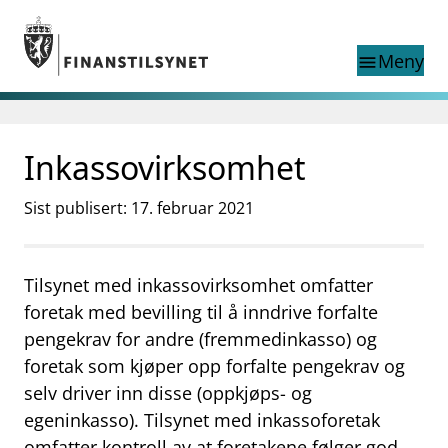
Gå til hovedinnhold
Gå til søkesiden
Meny
menu
Søk i
search
This page does not
Inkassovirksomhet
language
exist in English
nettstedet
English
Sist publisert: 17. februar 2021
English home page
Tilsyn
Aktuelt
Finanstilsynets registre
Tilsynet med inkassovirksomhet omfatter
Tema
foretak med bevilling til å inndrive forfalte
pengekrav for andre (fremmedinkasso) og
supervisor_account
Forbrukerinformasjon
foretak som kjøper opp forfalte pengekrav og
business
selv driver inn disse (oppkjøps- og
Om Finanstilsynet
egeninkasso). Tilsynet med inkassoforetak
mail_outline
Kontakt oss
omfatter kontroll av at foretakene følger god