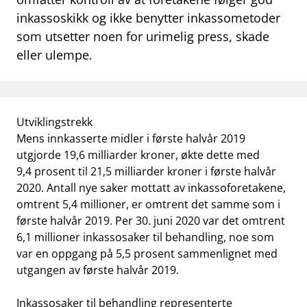
inkassoskikk og ikke benytter inkassometoder
work_outline
Jobb hos oss
som utsetter noen for urimelig press, skade
dashboard
Informasjon for investorer
eller ulempe.
notifications_none
Abonner på nyhetsvarsel
Utviklingstrekk
Mens innkasserte midler i første halvår 2019
utgjorde 19,6 milliarder kroner, økte dette med
9,4 prosent til 21,5 milliarder kroner i første halvår
2020. Antall nye saker mottatt av inkassoforetakene,
omtrent 5,4 millioner, er omtrent det samme som i
første halvår 2019. Per 30. juni 2020 var det omtrent
6,1 millioner inkassosaker til behandling, noe som
var en oppgang på 5,5 prosent sammenlignet med
utgangen av første halvår 2019.
Inkassosaker til behandling representerte