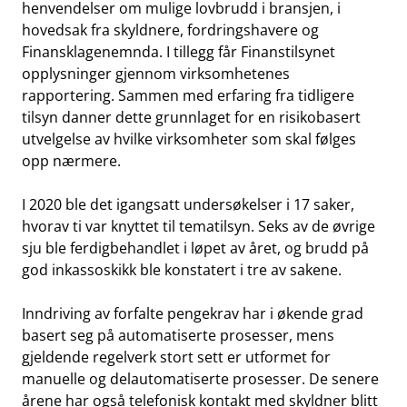
henvendelser om mulige lovbrudd i bransjen, i
hovedsak fra skyldnere, fordringshavere og
Finansklagenemnda. I tillegg får Finanstilsynet
opplysninger gjennom virksomhetenes
rapportering. Sammen med erfaring fra tidligere
tilsyn danner dette grunnlaget for en risikobasert
utvelgelse av hvilke virksomheter som skal følges
opp nærmere.
I 2020 ble det igangsatt undersøkelser i 17 saker,
hvorav ti var knyttet til tematilsyn. Seks av de øvrige
sju ble ferdigbehandlet i løpet av året, og brudd på
god inkassoskikk ble konstatert i tre av sakene.
Inndriving av forfalte pengekrav har i økende grad
basert seg på automatiserte prosesser, mens
gjeldende regelverk stort sett er utformet for
manuelle og delautomatiserte prosesser. De senere
årene har også telefonisk kontakt med skyldner blitt