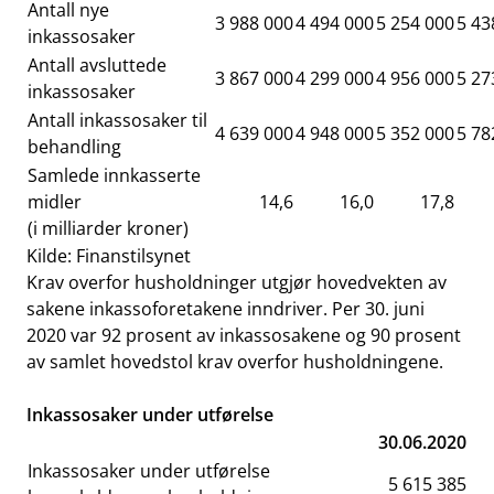
Antall nye
3 988 000
4 494 000
5 254 000
5 43
inkassosaker
Antall avsluttede
3 867 000
4 299 000
4 956 000
5 27
inkassosaker
Antall inkassosaker til
4 639 000
4 948 000
5 352 000
5 78
behandling
Samlede innkasserte
midler
14,6
16,0
17,8
(i milliarder kroner)
Kilde: Finanstilsynet
Krav overfor husholdninger utgjør hovedvekten av
sakene inkassoforetakene inndriver. Per 30. juni
2020 var 92 prosent av inkassosakene og 90 prosent
av samlet hovedstol krav overfor husholdningene.
Inkassosaker under utførelse
30.06.2020
Inkassosaker under utførelse
5 615 385