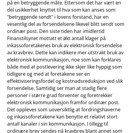
på en betryggende måte. Ettersom det har vært en
del usikkerhet knyttet til hva som kan anses som
"betryggende sendt" i lovens forstand, har en
vesentlig del av forsendelsene likevel blitt sendt som
ordinær post. Den siste tiden har imidlertid
Finanstilsynet mottatt et økt antall klager på
inkassoforetakenes bruk av elektronisk forsendelse
av kravbrev. Dette kan indikere mer utstrakt bruk av
elektronisk kommunikasjon, noe som kan forklares
både med at postlevering ikke skjer like hyppig som
tidligere og med at foretakene ser en
effektiviseringsfordel og kostnadsreduksjon ved slik
forsendelse. Samtidig ser man at stadig flere
personer i større grad forventer og foretrekker
elektronisk kommunikasjon framfor ordinær post.
Det oppleves som uoversiktlig at fordringshaverne
og inkassoforetakene kan benytte et relativt stort
antall kanaler i sin kommunikasjon. I tillegg til
ordinære brev sendes nå kravbrev blant annet som