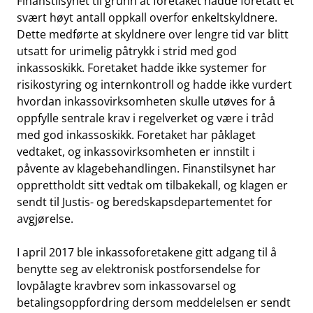
Finanstilsynet til grunn at foretaket hadde foretatt et
svært høyt antall oppkall overfor enkeltskyldnere.
Dette medførte at skyldnere over lengre tid var blitt
utsatt for urimelig påtrykk i strid med god
inkassoskikk. Foretaket hadde ikke systemer for
risikostyring og internkontroll og hadde ikke vurdert
hvordan inkassovirksomheten skulle utøves for å
oppfylle sentrale krav i regelverket og være i tråd
med god inkassoskikk. Foretaket har påklaget
vedtaket, og inkassovirksomheten er innstilt i
påvente av klagebehandlingen. Finanstilsynet har
opprettholdt sitt vedtak om tilbakekall, og klagen er
sendt til Justis- og beredskapsdepartementet for
avgjørelse.
I april 2017 ble inkassoforetakene gitt adgang til å
benytte seg av elektronisk postforsendelse for
lovpålagte kravbrev som inkassovarsel og
betalingsoppfordring dersom meddelelsen er sendt