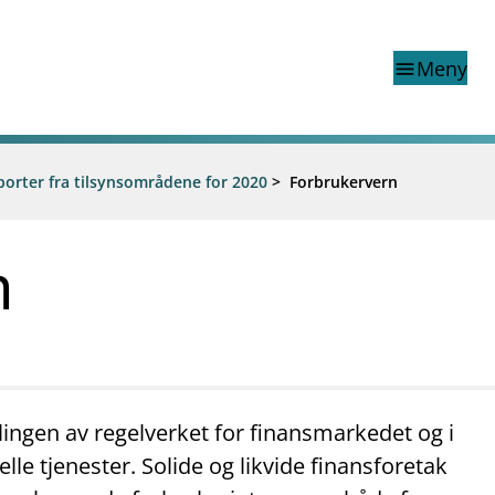
Meny
menu
orter fra tilsynsområdene for 2020
Finanstilsynets registr
>
Forbrukervern
Virksomhetsregister
veiledninger
Prospekt grensekryssa til No
n
Shortsalgregisteret (SSR)
Tredjelandsrevisorregister
porter og vedtak
nar og analysar
og analysar
klingen av regelverket for finansmarkedet og i
lle tjenester. Solide og likvide finansforetak
mail_outline
work_outline
dashboard
net
Kontakt oss
Jobb hos oss
Informasj