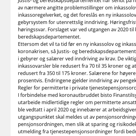
Justis- og beredskapsdepartementet har sendt på
av nærmere angitte problemstillinger om inkassolo
inkassoregelverket, og det foreslås en ny inkassolov
gebyrsystem for utenrettslig inndriving. Høringsfrist
høringssvar. Forslaget var ved utgangen av 2020 til 
beredskapsdepartementet.
Ettersom det vil ta tid før en ny inkassolov og inkasso
koronakrisen, så Justis- og beredskapsdepartement
i gebyrer og salærer ved inndriving av krav. De vikt
inkassovarsler ble redusert fra 70 til 35 kroner og a
redusert fra 350 til 175 kroner. Salærene for høyere
prosentvis. Endringene gjelder inndriving av pengek
Regler for permitterte i private tjenestepensjonsor
I forbindelse med koronautbruddet bisto Finansti
utarbeide midlertidige regler om permitterte ansat
ble vedtatt i april 2020 og innebærer at arbeidsgive
utgangspunktet skal meldes ut av pensjonsordninge
pensjonsordningen, men slik at sparing og risikod
utmelding fra tjenestepensjonsordninger fordi bedr