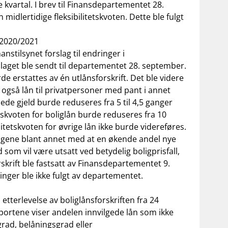
e kvartal. I brev til Finansdepartementet 28.
 midlertidige fleksibilitetskvoten. Dette ble fulgt
t 2020/2021
stilsynet forslag til endringer i
rslaget ble sendt til departementet 28. september.
rde erstattes av én utlånsforskrift. Det ble videre
e også lån til privatpersoner med pant i annet
de gjeld burde reduseres fra 5 til 4,5 ganger
tetskvoten for boliglån burde reduseres fra 10
ilitetskvoten for øvrige lån ikke burde videreføres.
ngene blant annet med at en økende andel nye
 som vil være utsatt ved betydelig boligprisfall,
rskrift ble fastsatt av Finansdepartementet 9.
inger ble ikke fulgt av departementet.
etterlevelse av boliglånsforskriften fra 24
pportene viser andelen innvilgede lån som ikke
sgrad, belåningsgrad eller