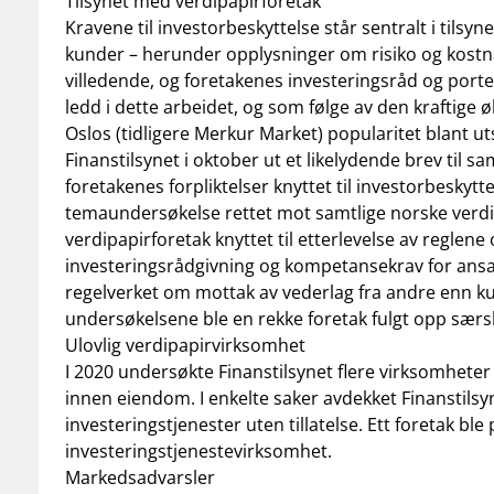
Tilsynet med verdipapirforetak
Kravene til investorbeskyttelse står sentralt i tilsyn
kunder – herunder opplysninger om risiko og kostna
villedende, og foretakenes investeringsråd og porte
ledd i dette arbeidet, og som følge av den kraftig
Oslos (tidligere Merkur Market) popularitet blant u
Finanstilsynet i oktober ut et likelydende brev til
foretakenes forpliktelser knyttet til investorbeskyt
temaundersøkelse rettet mot samtlige norske verdip
verdipapirforetak knyttet til etterlevelse av regle
investeringsrådgivning og kompetansekrav for ansa
regelverket om mottak av vederlag fra andre enn ku
undersøkelsene ble en rekke foretak fulgt opp særskil
Ulovlig verdipapirvirksomhet
I 2020 undersøkte Finanstilsynet flere virksomhet
innen eiendom. I enkelte saker avdekket Finanstils
investeringstjenester uten tillatelse. Ett foretak ble 
investeringstjenestevirksomhet.
Markedsadvarsler