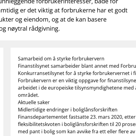
unnleggende forbrukerinteresser, både for
tidig er det viktig at forbrukerne har et godt
dukter og eiendom, og at de kan basere
g nøytral rådgivning.
Samarbeid om å styrke forbrukervern
Finanstilsynet samarbeider blant annet med Forbru
Konkurransetilsynet for å styrke forbrukervernet i 
Forbrukervern er en viktig oppgave for finanstilsyne
arbeidet i de europeiske tilsynsmyndighetene med å
området.
Aktuelle saker
Midlertidige endringer i boliglånsforskriften
Finansdepartementet fastsatte 23. mars 2020, etter in
fleksibilitetskvoten i boliglånsforskriften til 20 pros
med pant i bolig som kan avvike fra ett eller flere av