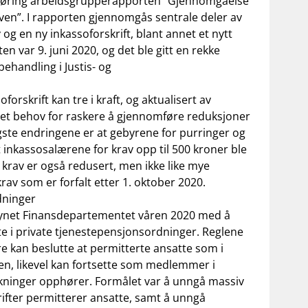
 høring arbeidsgrupperapporten "Gjennomgåelse
ven”. I rapporten gjennomgås sentrale deler av
 og en ny inkassoforskrift, blant annet et nytt
en var 9. juni 2020, og det ble gitt en rekke
behandling i Justis- og
forskrift kan tre i kraft, og aktualisert av
et behov for raskere å gjennomføre reduksjoner
igste endringene er at gebyrene for purringer og
t inkassosalærene for krav opp til 500 kroner ble
 krav er også redusert, men ikke like mye
rav som er forfalt etter 1. oktober 2020.
dninger
lsynet Finansdepartementet våren 2020 med å
te i private tjenestepensjonsordninger. Reglene
re kan beslutte at permitterte ansatte som i
n, likevel kan fortsette som medlemmer i
ekninger opphører. Formålet var å unngå massiv
ifter permitterer ansatte, samt å unngå