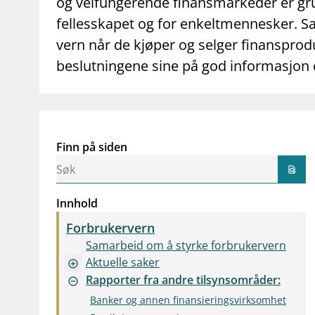
og velfungerende finansmarkeder er gr
fellesskapet og for enkeltmennesker. Sam
vern når de kjøper og selger finanspro
beslutningene sine på god informasjon o
Finn på siden
find_in_page
Innhold
Forbrukervern
Samarbeid om å styrke forbrukervern
Aktuelle saker
add_circle_outline
Rapporter fra andre tilsynsområder:
remove_circle_outline
Banker og annen finansieringsvirksomhet