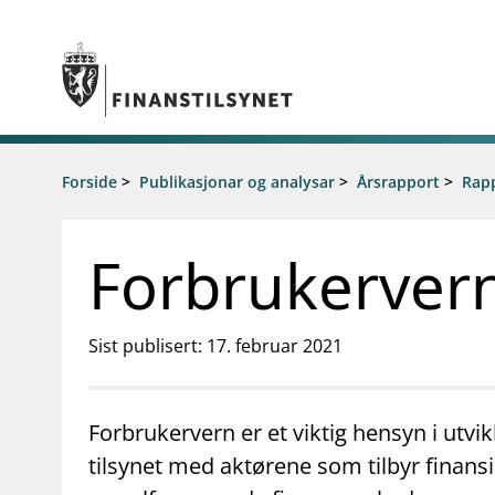
Gå til hovedinnhold
Gå til søkesiden
Tilsyn
Forside
>
Publikasjonar og analysar
>
Årsrapport
Aktuelt
>
Rapp
Tillatelser
Nyheter
Tilsyn og kontroll
Rundskriv/
Forbrukerver
Rapportere
Høringer
Regelverk
Brev
Tilsynsportalen
Foredrag
Sist publisert: 17. februar 2021
Vedtak om foretaksspesifikt kapitalkrav
Tilsynsrap
(pilar 2-krav) for enkeltbanker
Publikasjo
Åtvaringar om investeringsbedrageri
Statistikk 
Forbrukervern er et viktig hensyn i utvi
Kalender
tilsynet med aktørene som tilbyr finansie
supervisor_account
business
Forbrukerinformasjon
Om Finanstilsy