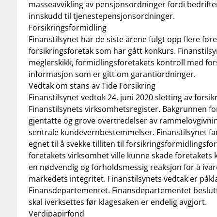
masseavvikling av pensjonsordninger fordi bedrifter
innskudd til tjenestepensjonsordninger.
Forsikringsformidling
Finanstilsynet har de siste årene fulgt opp flere fo
forsikringsforetak som har gått konkurs. Finanstilsy
meglerskikk, formidlingsforetakets kontroll med fors
informasjon som er gitt om garantiordninger.
Vedtak om stans av Tide Forsikring
Finanstilsynet vedtok 24. juni 2020 sletting av forsi
Finanstilsynets virksomhetsregister. Bakgrunnen for
gjentatte og grove overtredelser av rammelovgivnin
sentrale kundevernbestemmelser. Finanstilsynet fan
egnet til å svekke tilliten til forsikringsformidlingsf
foretakets virksomhet ville kunne skade foretakets k
en nødvendig og forholdsmessig reaksjon for å ivare
markedets integritet. Finanstilsynets vedtak er påkla
Finansdepartementet. Finansdepartementet beslutte
skal iverksettes før klagesaken er endelig avgjort.
Verdipapirfond