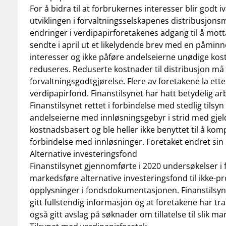
For å bidra til at forbrukernes interesser blir godt i
utviklingen i forvaltningsselskapenes distribusjons
endringer i verdipapirforetakenes adgang til å mott
sendte i april ut et likelydende brev med en påminne
interesser og ikke påføre andelseierne unødige kos
reduseres. Reduserte kostnader til distribusjon må
forvaltningsgodtgjørelse. Flere av foretakene la etter
verdipapirfond. Finanstilsynet har hatt betydelig a
Finanstilsynet rettet i forbindelse med stedlig tilsy
andelseierne med innløsningsgebyr i strid med gjel
kostnadsbasert og ble heller ikke benyttet til å k
forbindelse med innløsninger. Foretaket endret sin p
Alternative investeringsfond
Finanstilsynet gjennomførte i 2020 undersøkelser i 
markedsføre alternative investeringsfond til ikke-pro
opplysninger i fondsdokumentasjonen. Finanstilsynet
gitt fullstendig informasjon og at foretakene har t
også gitt avslag på søknader om tillatelse til slik ma