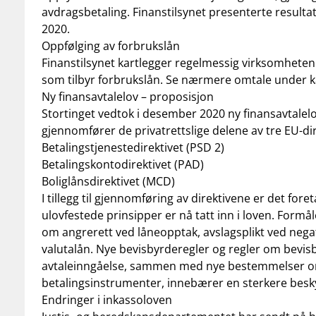
avdragsbetaling. Finanstilsynet presenterte result
2020.
Oppfølging av forbrukslån
Finanstilsynet kartlegger regelmessig virksomheten t
som tilbyr forbrukslån. Se nærmere omtale under ka
Ny finansavtalelov – proposisjon
Stortinget vedtok i desember 2020 ny finansavtalelov
gjennomfører de privatrettslige delene av tre EU-dir
Betalingstjenestedirektivet (PSD 2)
Betalingskontodirektivet (PAD)
Boliglånsdirektivet (MCD)
I tillegg til gjennomføring av direktivene er det fore
ulovfestede prinsipper er nå tatt inn i loven. Formå
om angrerett ved låneopptak, avslagsplikt ved negati
valutalån. Nye bevisbyrderegler og regler om bevis
avtaleinngåelse, sammen med nye bestemmelser o
betalingsinstrumenter, innebærer en sterkere besk
Endringer i inkassoloven