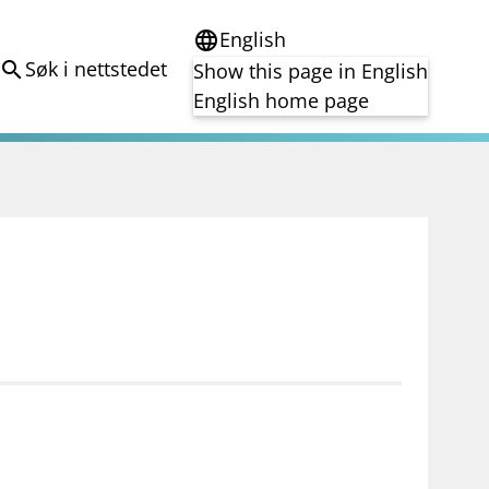
English
language
Søk i nettstedet
search
Show this page in English
English home page
e
Tema
Bærekraft
reg
DORA
Folkefinansiering
Kryptoeiendelsloven (MiCA)
Overtakelsestilbud
Alle tema
notifications_none
on for investorer
Abonner på nyhetsvarsel