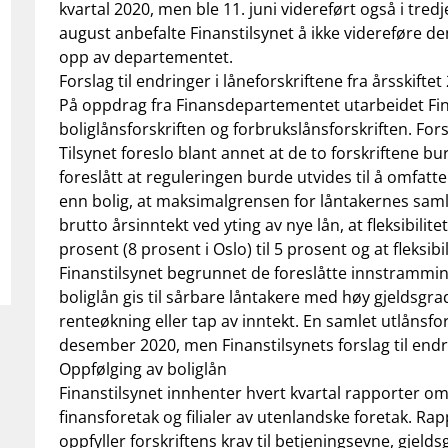
kvartal 2020, men ble 11. juni videreført også i tredj
august anbefalte Finanstilsynet å ikke videreføre den
opp av departementet.
Forslag til endringer i låneforskriftene fra årsskifte
På oppdrag fra Finansdepartementet utarbeidet Finan
boliglånsforskriften og forbrukslånsforskriften. Fo
Tilsynet foreslo blant annet at de to forskriftene bu
foreslått at reguleringen burde utvides til å omfatt
enn bolig, at maksimalgrensen for låntakernes samle
brutto årsinntekt ved yting av nye lån, at fleksibili
prosent (8 prosent i Oslo) til 5 prosent og at fleksib
Finanstilsynet begrunnet de foreslåtte innstrammi
boliglån gis til sårbare låntakere med høy gjeldsgrad
renteøkning eller tap av inntekt. En samlet utlånsfo
desember 2020, men Finanstilsynets forslag til endr
Oppfølging av boliglån
Finanstilsynet innhenter hvert kvartal rapporter om 
finansforetak og filialer av utenlandske foretak. Ra
oppfyller forskriftens krav til betjeningsevne, gjeld