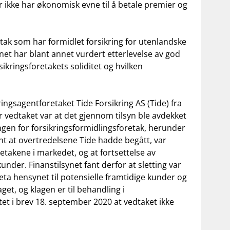
 ikke har økonomisk evne til å betale premier og
retak som har formidlet forsikring for utenlandske
net har blant annet vurdert etterlevelse av god
ikringsforetakets soliditet og hvilken
kringsagentforetaket Tide Forsikring AS (Tide) fra
 vedtaket var at det gjennom tilsyn ble avdekket
gen for forsikringsformidlingsforetak, herunder
t at overtredelsene Tide hadde begått, var
oretakene i markedet, og at fortsettelse av
under. Finanstilsynet fant derfor at sletting var
ta hensynet til potensielle framtidige kunder og
get, og klagen er til behandling i
t i brev 18. september 2020 at vedtaket ikke