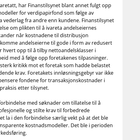
varetatt, har Finanstilsynet blant annet fulgt opp
modeller for verdipapirfond som følge av
a vederlag fra andre enn kundene. Finanstilsynet
lse om plikten til å ivareta andelseiernes
tander når kostnadene til distribusjon
 komme andelseierne til gode i form av redusert
 hvert opp til å tilby nettoandelsklasser i
rbeid med å følge opp foretakenes tilpasninger.
n sterk kritikk mot et foretak som hadde belastet
dende krav. Foretakets innløsningsgebyr var ikke
ompensere fondene for transaksjonskostnader i
raksis etter tilsynet.
forbindelse med søknader om tillatelse til å
fesjonelle og stilte krav til forbedrede
 la i den forbindelse særlig vekt på at det ble
ransparente kostnadsmodeller. Det ble i perioden
rkedsføring.