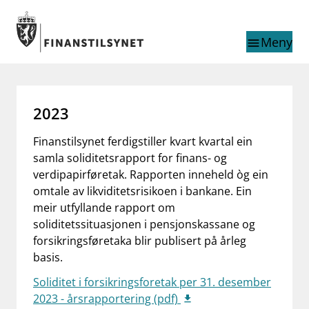
Gå til hovedinnhold
Gå til søkesiden
Meny
menu
Søk i
search
This page does not
language
2023
exist in English
nettstedet
English
Finanstilsynet ferdigstiller kvart kvartal ein
English home page
samla soliditetsrapport for finans- og
Tilsyn
verdipapirføretak. Rapporten inneheld òg ein
Aktuelt
omtale av likviditetsrisikoen i bankane. Ein
Finanstilsynets registre
meir utfyllande rapport om
Tema
soliditetssituasjonen i pensjonskassane og
forsikringsføretaka blir publisert på årleg
supervisor_account
Forbrukerinformasjon
basis.
business
Om Finanstilsynet
Soliditet i forsikringsforetak per 31. desember
2023 - årsrapportering (pdf)
mail_outline
Kontakt oss