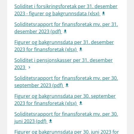
Soliditet i forsikringsforetak per 31. desember
work_outline
Jobb hos oss
2023 - figurer og bakgrunnsdata (xlsx)
dashboard
Informasjon for investorer
Soliditetsrapport for finansforetak mv. per 31.
desember 2023 (pdf)
notifications_none
Abonner på nyhetsvarsel
Figurer og bakgrunnsdata per 31. desember
2023 for finansforetak (xlsx)
Soliditet i pensjonskasser per 31. desember
2023
Soliditetsrapport for finansforetak mv. per 30.
september 2023 (pdf)
Figurer og bakgrunnsdata per 30. september
2023 for finansforetak (xlsx)
Soliditetsrapport for finansforetak mv. per 30.
juni 2023 (pdf)
Figurer og bakgrunnsdata per 30. juni 2023 for