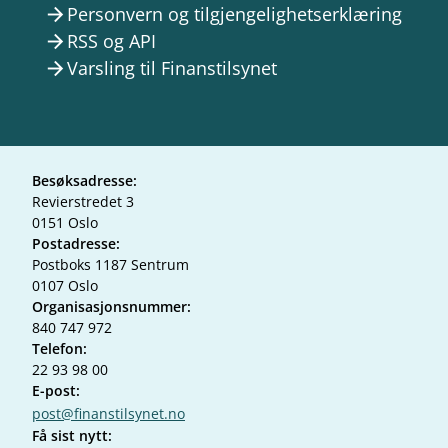
Personvern og tilgjengelighetserklæring
arrow_forward
RSS og API
arrow_forward
Varsling til Finanstilsynet
arrow_forward
Besøksadresse:
Revierstredet 3
0151 Oslo
Postadresse:
Postboks 1187 Sentrum
0107 Oslo
Organisasjonsnummer:
840 747 972
Telefon:
22 93 98 00
E-post:
post@finanstilsynet.no
Få sist nytt: