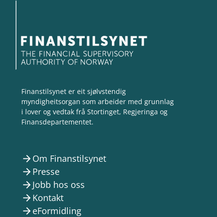
Finanstilsynet er eit sjølvstendig
myndigheitsorgan som arbeider med grunnlag
i lover og vedtak frå Stortinget, Regjeringa og
Finansdepartementet.
Om Finanstilsynet
arrow_forward
Presse
arrow_forward
Jobb hos oss
arrow_forward
Kontakt
arrow_forward
eFormidling
arrow_forward