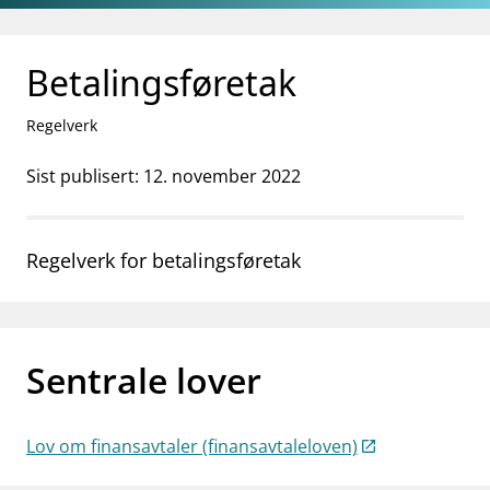
Gå til hovedinnhold
Gå til søkesiden
Betalingsføretak
Regelverk
Sist publisert: 12. november 2022
Regelverk for betalingsføretak
Sentrale lover
Lov om finansavtaler (finansavtaleloven)