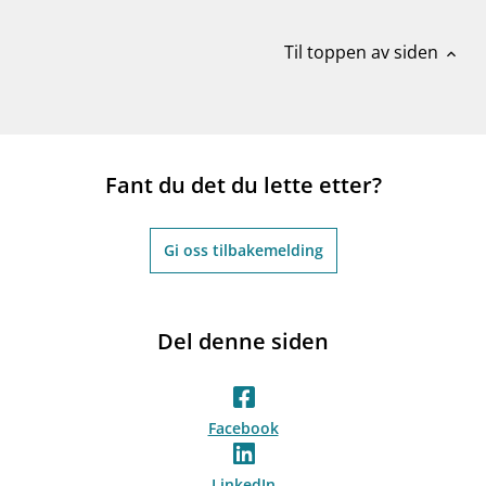
Til toppen av siden
expand_less
Fant du det du lette etter?
Gi oss tilbakemelding
Del denne siden
Facebook
LinkedIn