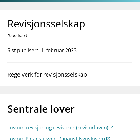
Gå til hovedinnhold
Gå til søkesiden
Revisjonsselskap
Regelverk
Sist publisert: 1. februar 2023
Regelverk for revisjonsselskap
Sentrale lover
Lov om revisjon og revisorer (revisorloven)
Lov om Finanstilsynet (finanstilsynsloven)