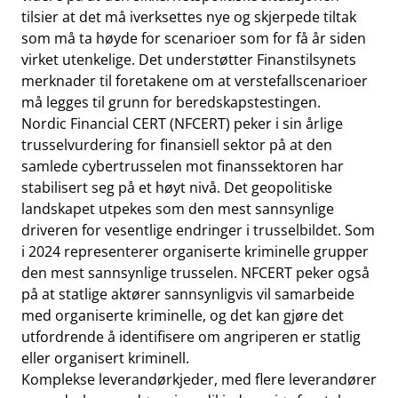
tilsier at det må iverksettes nye og skjerpede tiltak
som må ta høyde for scenarioer som for få år siden
virket utenkelige. Det understøtter Finanstilsynets
merknader til foretakene om at verstefallscenarioer
må legges til grunn for beredskapstestingen.
Nordic Financial CERT (NFCERT) peker i sin årlige
trusselvurdering for finansiell sektor på at den
samlede cybertrusselen mot finanssektoren har
stabilisert seg på et høyt nivå. Det geopolitiske
landskapet utpekes som den mest sannsynlige
driveren for vesentlige endringer i trusselbildet. Som
i 2024 representerer organiserte kriminelle grupper
den mest sannsynlige trusselen. NFCERT peker også
på at statlige aktører sannsynligvis vil samarbeide
med organiserte kriminelle, og det kan gjøre det
utfordrende å identifisere om angriperen er statlig
eller organisert kriminell.
Komplekse leverandørkjeder, med flere leverandører