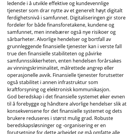
ledende i å utvikle effektive og kundevennlige
tjenester som drar nytte av et generelt høyt digitalt
ferdighetsnivå i samfunnet. Digitaliseringen gir store
fordeler for både finansforetakene, kundene og
samfunnet, men innebærer også nye risikoer og
sårbarheter. Alvorlige hendelser og bortfall av
grunnleggende finansielle tjenester kan i verste fall
true den finansielle stabiliteten og påvirke
samfunnssikkerheten, enten hendelsen forårsakes
av vinningskriminalitet, målrettede angrep eller
operasjonelle avvik. Finansielle tjenester forutsetter
også stabilitet i annen infrastruktur som
kraftforsyning og elektronisk kommunikasjon.
God beredskap i det finansielle systemet øker evnen
til å forebygge og håndtere alvorlige hendelser slik at
konsekvensene for det finansielle systemet og dets
brukere reduseres i størst mulig grad. Robuste
beredskapsløsninger og -organisering er en
forutsetning for dette arbeidet og må omfatte alle