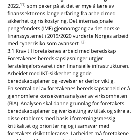
11)
2022,
som peker på at det er mye å lære av
finanssektorens lange erfaring fra arbeid med
sikkerhet og risikostyring. Det internasjonale
pengefondets (IMF) gjennomgang av det norske
finanssystemet i 2019/2020 vurderte Norges arbeid
12)
med cyberrisiko som avansert.
3.1 Krav til foretakenes arbeid med beredskap
Foretakenes beredskapsløsninger utgjør
førstelinjeforsvaret i den finansielle infrastrukturen.
Arbeidet med IKT-sikkerhet og gode
beredskapsplaner og -øvelser er derfor viktig.
En sentral del av foretakenes beredskapsarbeid er å
gjennomføre konsekvensanalyser av virksomheten
(BIA). Analysen skal danne grunnlag for foretakets
beredskapsplaner og iverksetting av tiltak og sikre at
disse etableres med basis i forretningsmessig
kritikalitet og prioritering og i samsvar med
foretakets risikotoleranse. I arbeidet må foretakene