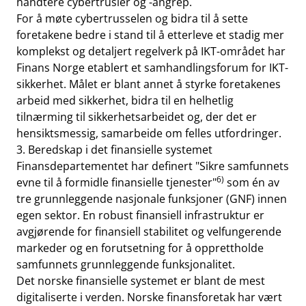
håndtere cybertrusler og -angrep.
For å møte cybertrusselen og bidra til å sette
foretakene bedre i stand til å etterleve et stadig mer
komplekst og detaljert regelverk på IKT-området har
Finans Norge etablert et samhandlingsforum for IKT-
sikkerhet. Målet er blant annet å styrke foretakenes
arbeid med sikkerhet, bidra til en helhetlig
tilnærming til sikkerhetsarbeidet og, der det er
hensiktsmessig, samarbeide om felles utfordringer.
3. Beredskap i det finansielle systemet
Finansdepartementet har definert "Sikre samfunnets
6)
evne til å formidle finansielle tjenester"
som én av
tre grunnleggende nasjonale funksjoner (GNF) innen
egen sektor. En robust finansiell infrastruktur er
avgjørende for finansiell stabilitet og velfungerende
markeder og en forutsetning for å opprettholde
samfunnets grunnleggende funksjonalitet.
Det norske finansielle systemet er blant de mest
digitaliserte i verden. Norske finansforetak har vært