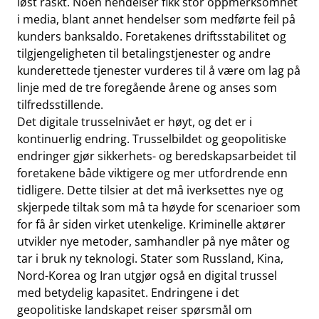
løst raskt. Noen hendelser fikk stor oppmerksomhet
i media, blant annet hendelser som medførte feil på
kunders banksaldo. Foretakenes driftsstabilitet og
tilgjengeligheten til betalingstjenester og andre
kunderettede tjenester vurderes til å være om lag på
linje med de tre foregående årene og anses som
tilfredsstillende.
Det digitale trusselnivået er høyt, og det er i
kontinuerlig endring. Trusselbildet og geopolitiske
endringer gjør sikkerhets- og beredskapsarbeidet til
foretakene både viktigere og mer utfordrende enn
tidligere. Dette tilsier at det må iverksettes nye og
skjerpede tiltak som må ta høyde for scenarioer som
for få år siden virket utenkelige.
Kriminelle aktører
utvikler nye metoder, samhandler på nye måter og
tar i bruk ny teknologi. Stater som Russland, Kina,
Nord-Korea og Iran utgjør også en digital trussel
med betydelig kapasitet. Endringene i det
geopolitiske landskapet reiser spørsmål om