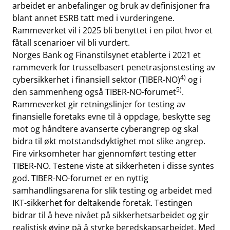
arbeidet er anbefalinger og bruk av definisjoner fra
blant annet ESRB tatt med i vurderingene.
Rammeverket vil i 2025 bli benyttet i en pilot hvor et
fåtall scenarioer vil bli vurdert.
Norges Bank og Finanstilsynet etablerte i 2021 et
rammeverk for trusselbasert penetrasjonstesting av
4)
cybersikkerhet i finansiell sektor (TIBER-NO)
og i
5)
den sammenheng også TIBER-NO-forumet
.
Rammeverket gir retningslinjer for testing av
finansielle foretaks evne til å oppdage, beskytte seg
mot og håndtere avanserte cyberangrep og skal
bidra til økt motstandsdyktighet mot slike angrep.
Fire virksomheter har gjennomført testing etter
TIBER-NO. Testene viste at sikkerheten i disse syntes
god. TIBER-NO-forumet er en nyttig
samhandlingsarena for slik testing og arbeidet med
IKT-sikkerhet for deltakende foretak. Testingen
bidrar til å heve nivået på sikkerhetsarbeidet og gir
realistisk øving på å styrke beredskapsarbeidet. Med