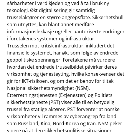
sårbarheter i verdikjeden og ved å ta i bruk ny
teknologi. Økt digitalisering gir samtidig
trusselaktører en større angrepsflate. Sikkerhetshull
som utnyttes, kan blant annet medføre
informasjonslekkasje og/eller uautoriserte endringer
i foretakenes systemer og infrastruktur.
Trusselen mot kritisk infrastruktur, inkludert det
finansielle systemet, har økt som følge av endrede
geopolitiske spenninger. Foretakene må vurdere
hvordan det endrede trusselbildet påvirker deres
virksomhet og tjenesteyting, hvilke konsekvenser det
gir for IKT-risikoen, og om det er behov for tiltak.
Nasjonal sikkerhetsmyndighet (NSM),
Etterretningstjenesten (E-tjenesten) og Politiets
sikkerhetstjeneste (PST) viser alle til en betydelig
trussel fra statlige aktører. PST forventer at norske
virksomheter vil rammes av cyberangrep fra land
som Russland, Kina, Nord-Korea og Iran. NSM peker
videre på at den sikkerhetspolitiske situasjonen