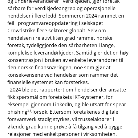
og underleverandører i verdikjeden, gjør foretak
sårbare for verdikjedeangrep og operasjonelle
hendelser i flere ledd. Sommeren 2024 rammet en
feil i programvareoppdatering i selskapet
Crowdstrike flere sektorer globalt. Selv om
hendelsen i relativt liten grad rammet norske
foretak, tydeliggjorde den sårbarheten i lange,
komplekse leverandørkjeder. Samtidig er det en høy
konsentrasjon i bruken av enkelte leverandører til
den norske finansnæringen, noe som gjør at
konsekvensene ved hendelser som rammer det
finansielle systemet kan forsterkes.
I 2024 ble det rapportert om hendelser der ansatte
fikk spørsmål om foretakets IKT-systemer, for
eksempel gjennom LinkedIn, og ble utsatt for spear
2)
phishing
-forsøk. Ettersom foretakenes digitale
forsvarsverk stadig styrkes, vil trusselaktører i
økende grad kunne prøve å få tilgang ved å bygge
relasjoner med enkeltpersoner i virksomheten.