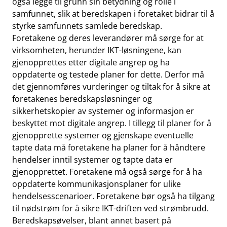
også legge til grunn sin betydning og rolle i
samfunnet, slik at beredskapen i foretaket bidrar til å
styrke samfunnets samlede beredskap.
Foretakene og deres leverandører må sørge for at
virksomheten, herunder IKT-løsningene, kan
gjenopprettes etter digitale angrep og ha
oppdaterte og testede planer for dette. Derfor må
det gjennomføres vurderinger og tiltak for å sikre at
foretakenes beredskapsløsninger og
sikkerhetskopier av systemer og informasjon er
beskyttet mot digitale angrep. I tillegg til planer for å
gjenopprette systemer og gjenskape eventuelle
tapte data må foretakene ha planer for å håndtere
hendelser inntil systemer og tapte data er
gjenopprettet. Foretakene må også sørge for å ha
oppdaterte kommunikasjonsplaner for ulike
hendelsesscenarioer. Foretakene bør også ha tilgang
til nødstrøm for å sikre IKT-driften ved strømbrudd.
Beredskapsøvelser, blant annet basert på