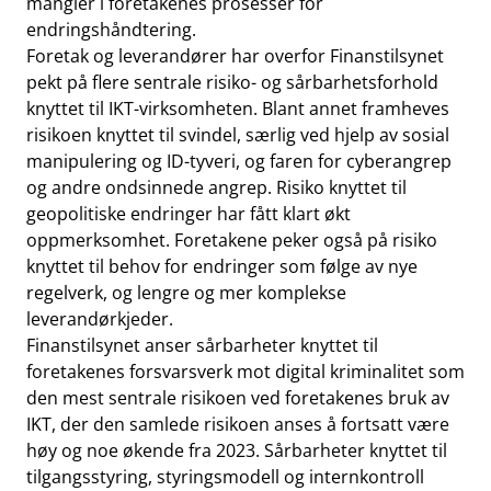
mangler i foretakenes prosesser for
endringshåndtering.
Foretak og leverandører har overfor Finanstilsynet
pekt på flere sentrale risiko- og sårbarhetsforhold
knyttet til IKT-virksomheten. Blant annet framheves
risikoen knyttet til svindel, særlig ved hjelp av sosial
manipulering og ID-tyveri, og faren for cyberangrep
og andre ondsinnede angrep. Risiko knyttet til
geopolitiske endringer har fått klart økt
oppmerksomhet. Foretakene peker også på risiko
knyttet til behov for endringer som følge av nye
regelverk, og lengre og mer komplekse
leverandørkjeder.
Finanstilsynet anser sårbarheter knyttet til
foretakenes forsvarsverk mot digital kriminalitet som
den mest sentrale risikoen ved foretakenes bruk av
IKT, der den samlede risikoen anses å fortsatt være
høy og noe økende fra 2023. Sårbarheter knyttet til
tilgangsstyring, styringsmodell og internkontroll