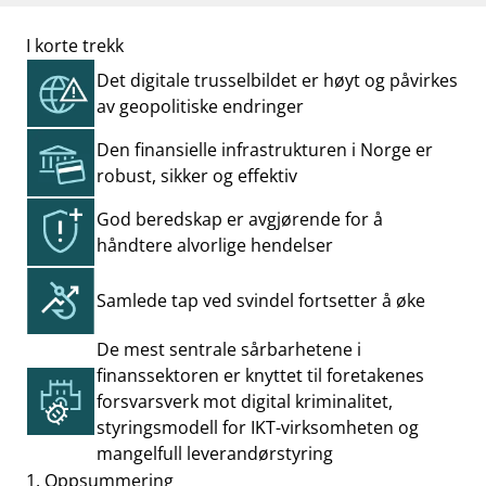
work_outline
Jobb hos oss
I korte trekk
dashboard
Informasjon for investorer
Det digitale trusselbildet er høyt og påvirkes
notifications_none
Abonner på nyhetsvarsel
av geopolitiske endringer
Den finansielle infrastrukturen i Norge er
robust, sikker og effektiv
God beredskap er avgjørende for å
håndtere alvorlige hendelser
Samlede tap ved svindel fortsetter å øke
De mest sentrale sårbarhetene i
finanssektoren er knyttet til foretakenes
forsvarsverk mot digital kriminalitet,
styringsmodell for IKT-virksomheten og
mangelfull leverandørstyring
1. Oppsummering