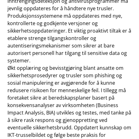
inntrengingsdeteksjon og antivirusprogrammer må
jevnlig oppdateres for å håndtere nye trusler.
Produksjonssystemene må oppdateres med nye,
kontrollerte og godkjente versjoner og
sikkerhetsoppdateringer. Et viktig proaktivt tiltak er å
etablere strenge tilgangskontroller og
autentiseringsmekanismer som sikrer at bare
autorisert personell har tilgang til sensitive data og
systemer.
Økt opplæring og bevisstgjøring blant ansatte om
sikkerhetsprosedyrer og trusler som phishing og
sosial manipulering er avgjørende for å kunne
redusere risikoen for menneskelige feil. I tillegg må
foretaket sikre at beredskapsplaner basert på
konsekvensanalyser av virksomheten (Business
Impact Analysis, BIA) utvikles og testes, med tanke på
å sikre rask respons og gjenoppretting ved
eventuelle sikkerhetsbrudd. Oppdatert kunnskap om
IKT-trusselbildet og følge beste praksis for