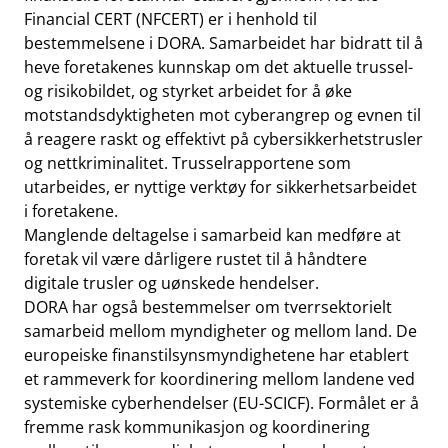
Financial CERT (NFCERT) er i henhold til
bestemmelsene i DORA. Samarbeidet har bidratt til å
heve foretakenes kunnskap om det aktuelle trussel-
og risikobildet, og styrket arbeidet for å øke
motstandsdyktigheten mot cyberangrep og evnen til
å reagere raskt og effektivt på cybersikkerhetstrusler
og nettkriminalitet. Trusselrapportene som
utarbeides, er nyttige verktøy for sikkerhetsarbeidet
i foretakene.
Manglende deltagelse i samarbeid kan medføre at
foretak vil være dårligere rustet til å håndtere
digitale trusler og uønskede hendelser.
DORA har også bestemmelser om tverrsektorielt
samarbeid mellom myndigheter og mellom land. De
europeiske finanstilsynsmyndighetene har etablert
et rammeverk for koordinering mellom landene ved
systemiske cyberhendelser (EU-SCICF). Formålet er å
fremme rask kommunikasjon og koordinering