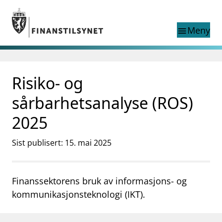
Gå til hovedinnhold
Gå til søkesiden
Meny
menu
Show this page in
Søk i
search
language
Risiko- og
English
nettstedet
English
English home page
sårbarhetsanalyse (ROS)
Tilsyn
2025
Aktuelt
Finanstilsynets registre
Sist publisert: 15. mai 2025
Tema
supervisor_account
Forbrukerinformasjon
Finanssektorens bruk av informasjons- og
business
Om Finanstilsynet
kommunikasjonsteknologi (IKT).
mail_outline
Kontakt oss