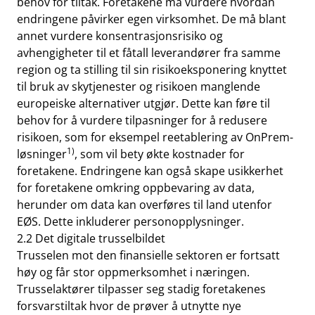
behov for tiltak. Foretakene må vurdere hvordan
endringene påvirker egen virksomhet. De må blant
annet vurdere konsentrasjonsrisiko og
avhengigheter til et fåtall leverandører fra samme
region og ta stilling til sin risikoeksponering knyttet
til bruk av skytjenester og risikoen manglende
europeiske alternativer utgjør. Dette kan føre til
behov for å vurdere tilpasninger for å redusere
risikoen, som for eksempel reetablering av OnPrem-
1)
løsninger
, som vil bety økte kostnader for
foretakene. Endringene kan også skape usikkerhet
for foretakene omkring oppbevaring av data,
herunder om data kan overføres til land utenfor
EØS. Dette inkluderer personopplysninger.
2.2 Det digitale trusselbildet
Trusselen mot den finansielle sektoren er fortsatt
høy og får stor oppmerksomhet i næringen.
Trusselaktører tilpasser seg stadig foretakenes
forsvarstiltak hvor de prøver å utnytte nye