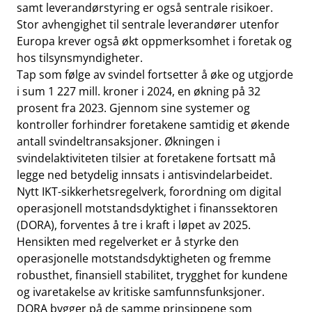
samt leverandørstyring er også sentrale risikoer.
Stor avhengighet til sentrale leverandører utenfor
Europa krever også økt oppmerksomhet i foretak og
hos tilsynsmyndigheter.
Tap som følge av svindel fortsetter å øke og utgjorde
i sum 1 227 mill. kroner i 2024, en økning på 32
prosent fra 2023. Gjennom sine systemer og
kontroller forhindrer foretakene samtidig et økende
antall svindeltransaksjoner. Økningen i
svindelaktiviteten tilsier at foretakene fortsatt må
legge ned betydelig innsats i antisvindelarbeidet.
Nytt IKT-sikkerhetsregelverk, forordning om digital
operasjonell motstandsdyktighet i finanssektoren
(DORA), forventes å tre i kraft i løpet av 2025.
Hensikten med regelverket er å styrke den
operasjonelle motstandsdyktigheten og fremme
robusthet, finansiell stabilitet, trygghet for kundene
og ivaretakelse av kritiske samfunnsfunksjoner.
DORA bygger på de samme prinsippene som