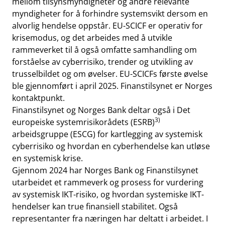
mellom tilsynsmyndigheter og andre relevante
myndigheter for å forhindre systemsvikt dersom en
alvorlig hendelse oppstår. EU-SCICF er operativ for
krisemodus, og det arbeides med å utvikle
rammeverket til å også omfatte samhandling om
forståelse av cyberrisiko, trender og utvikling av
trusselbildet og om øvelser. EU-SCICFs første øvelse
ble gjennomført i april 2025. Finanstilsynet er Norges
kontaktpunkt.
Finanstilsynet og Norges Bank deltar også i Det
3)
europeiske systemrisikorådets (ESRB)
arbeidsgruppe (ESCG) for kartlegging av systemisk
cyberrisiko og hvordan en cyberhendelse kan utløse
en systemisk krise.
Gjennom 2024 har Norges Bank og Finanstilsynet
utarbeidet et rammeverk og prosess for vurdering
av systemisk IKT-risiko, og hvordan systemiske IKT-
hendelser kan true finansiell stabilitet. Også
representanter fra næringen har deltatt i arbeidet. I