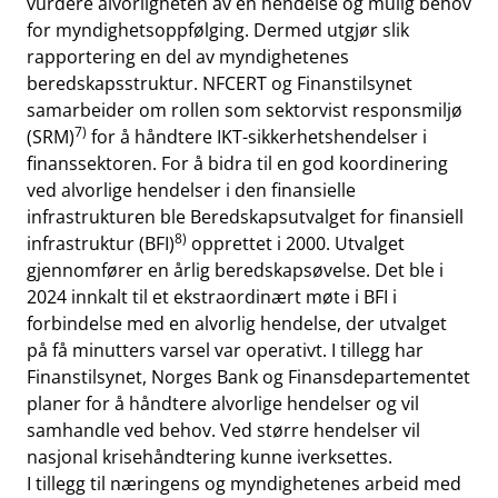
vurdere alvorligheten av en hendelse og mulig behov
for myndighetsoppfølging. Dermed utgjør slik
rapportering en del av myndighetenes
beredskapsstruktur. NFCERT og Finanstilsynet
samarbeider om rollen som sektorvist responsmiljø
7)
(SRM)
for å håndtere IKT-sikkerhetshendelser i
finanssektoren. For å bidra til en god koordinering
ved alvorlige hendelser i den finansielle
infrastrukturen ble Beredskapsutvalget for finansiell
8)
infrastruktur (BFI)
opprettet i 2000. Utvalget
gjennomfører en årlig beredskapsøvelse. Det ble i
2024 innkalt til et ekstraordinært møte i BFI i
forbindelse med en alvorlig hendelse, der utvalget
på få minutters varsel var operativt. I tillegg har
Finanstilsynet, Norges Bank og Finansdepartementet
planer for å håndtere alvorlige hendelser og vil
samhandle ved behov. Ved større hendelser vil
nasjonal krisehåndtering kunne iverksettes.
I tillegg til næringens og myndighetenes arbeid med