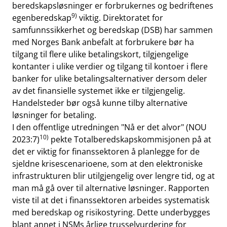
beredskapsløsninger er forbrukernes og bedriftenes
9)
egenberedskap
viktig. Direktoratet for
samfunnssikkerhet og beredskap (DSB) har sammen
med Norges Bank anbefalt at forbrukere bør ha
tilgang til flere ulike betalingskort, tilgjengelige
kontanter i ulike verdier og tilgang til kontoer i flere
banker for ulike betalingsalternativer dersom deler
av det finansielle systemet ikke er tilgjengelig.
Handelsteder bør også kunne tilby alternative
løsninger for betaling.
I den offentlige utredningen "Nå er det alvor" (NOU
10)
2023:7)
pekte Totalberedskapskommisjonen på at
det er viktig for finanssektoren å planlegge for de
sjeldne krisescenarioene, som at den elektroniske
infrastrukturen blir utilgjengelig over lengre tid, og at
man må gå over til alternative løsninger. Rapporten
viste til at det i finanssektoren arbeides systematisk
med beredskap og risikostyring. Dette underbygges
blant annet i NSMs årlige trusselvurdering for