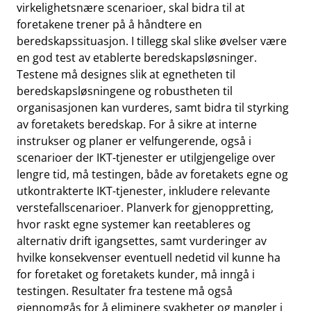
virkelighetsnære scenarioer, skal bidra til at
foretakene trener på å håndtere en
beredskapssituasjon. I tillegg skal slike øvelser være
en god test av etablerte beredskapsløsninger.
Testene må designes slik at egnetheten til
beredskapsløsningene og robustheten til
organisasjonen kan vurderes, samt bidra til styrking
av foretakets beredskap. For å sikre at interne
instrukser og planer er velfungerende, også i
scenarioer der IKT-tjenester er utilgjengelige over
lengre tid, må testingen, både av foretakets egne og
utkontrakterte IKT-tjenester, inkludere relevante
verstefallscenarioer. Planverk for gjenoppretting,
hvor raskt egne systemer kan reetableres og
alternativ drift igangsettes, samt vurderinger av
hvilke konsekvenser eventuell nedetid vil kunne ha
for foretaket og foretakets kunder, må inngå i
testingen. Resultater fra testene må også
gjennomgås for å eliminere svakheter og mangler i