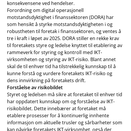
konsekvensene ved hendelser.
Forordning om digital operasjonell
motstandsdyktighet i finanssektoren (DORA) har
som hensikt å styrke motstandsdyktigheten i og
robustheten til foretak i finanssektoren, og ventes å
tre i kraft i løpet av 2025. DORA stiller en rekke krav
til foretakets styre og ledelse knyttet til etablering av
rammeverk for styring og kontroll med IKT-
virksomheten og styring av IKT-risiko. Blant annet
skal de til enhver tid ha tilstrekkelig kunnskap til å
kunne forstå og vurdere foretakets IKT-risiko og
dens innvirkning på foretakets drift.
Forståelse av risikobildet
Styret og ledelsen må sikre at foretaket til enhver tid
har oppdatert kunnskap om og forståelse av IKT-
risikobildet. Dette innebærer at foretaket må
etablere prosesser for å kontinuerlig innhente
informasjon om aktuelle trusler og sårbarheter som
kan påvirke foretakets IKT-virksomhet, også der