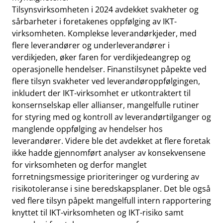
Tilsynsvirksomheten i 2024 avdekket svakheter og
sårbarheter i foretakenes oppfølging av IKT-
virksomheten. Komplekse leverandørkjeder, med
flere leverandører og underleverandører i
verdikjeden, øker faren for verdikjedeangrep og
operasjonelle hendelser. Finanstilsynet påpekte ved
flere tilsyn svakheter ved leverandøroppfølgingen,
inkludert der IKT-virksomhet er utkontraktert til
konsernselskap eller allianser, mangelfulle rutiner
for styring med og kontroll av leverandørtilganger og
manglende oppfølging av hendelser hos
leverandører. Videre ble det avdekket at flere foretak
ikke hadde gjennomført analyser av konsekvensene
for virksomheten og derfor manglet
forretningsmessige prioriteringer og vurdering av
risikotoleranse i sine beredskapsplaner. Det ble også
ved flere tilsyn påpekt mangelfull intern rapportering
knyttet til IKT-virksomheten og IKT-risiko samt