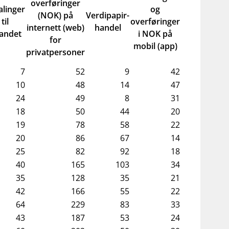
overføringer
alinger
og
(NOK) på
Verdipapir-
til
overføringer
internett (web)
handel
landet
i NOK på
for
mobil (app)
privatpersoner
7
52
9
42
10
48
14
47
24
49
8
31
18
50
44
20
19
78
58
22
20
86
67
14
25
82
92
18
40
165
103
34
35
128
35
21
42
166
55
22
64
229
83
33
43
187
53
24