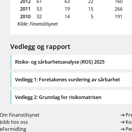
2012
61
63
22
160
2011
53
19
15
266
2010
32
14
5
191
Kilde: Finanstilsynet
Vedlegg og rapport
Risiko- og sårbarhetsanalyse (ROS) 2025
Vedlegg 1: Foretakenes vurdering av sårbarhet
Vedlegg 2: Grunnlag for risikomatrisen
Om Finanstilsynet
Pr
Jobb hos oss
Ko
eFormidling
Pe