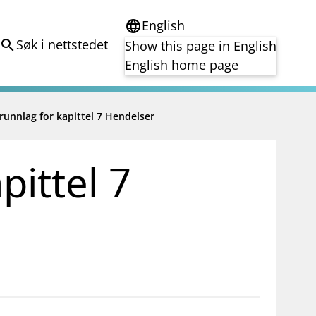
English
language
Søk i nettstedet
search
Show this page in English
English home page
e
runnlag for kapittel 7 Hendelser
Tema
Bærekraft
reg
DORA
pittel 7
Folkefinansiering
Kryptoeiendelsloven (MiCA)
Overtakelsestilbud
Alle tema
notifications_none
on for investorer
Abonner på nyhetsvarsel