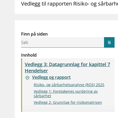
Vedlegg til rapporten Risiko- og sårbar
Finn på siden
find_in_page
Innhold
Vedlegg 3: Datagrunnlag for kapittel 7
Hendelser
Vedlegg og rapport
remove_circle_outline
Risiko- og sårbarhetsanalyse (ROS) 2025
Vedlegg 1: Foretakenes vurdering av
sårbarhet
Vedlegg 2: Grunnlag for risikomatrisen