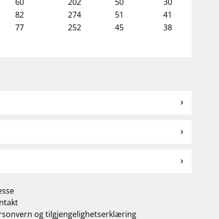
60
202
50
30
82
274
51
41
77
252
45
38
esse
ntakt
rsonvern og tilgjengelighetserklæring