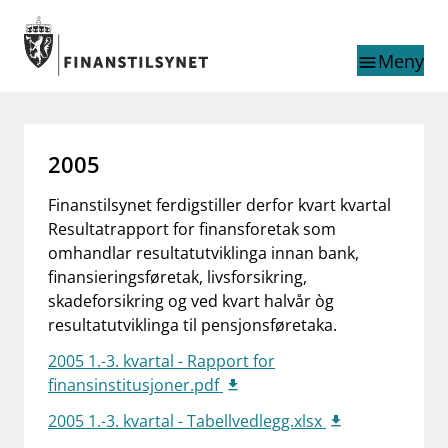
Gå til hovedinnhold
Gå til søkesiden
Meny
menu
Søk i
search
This page does not
language
2005
exist in English
nettstedet
English
Finanstilsynet ferdigstiller derfor kvart kvartal
English home page
Resultatrapport for finansforetak som
Tilsyn
omhandlar resultatutviklinga innan bank,
Aktuelt
finansieringsføretak, livsforsikring,
Finanstilsynets registre
skadeforsikring og ved kvart halvår òg
Tema
resultatutviklinga til pensjonsføretaka.
supervisor_account
Forbrukerinformasjon
2005 1.-3. kvartal - Rapport for
finansinstitusjoner.pdf
business
Om Finanstilsynet
2005 1.-3. kvartal - Tabellvedlegg.xlsx
mail_outline
Kontakt oss