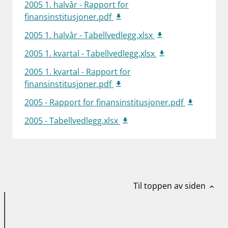
2005 1. halvår - Rapport for
work_outline
Jobb hos oss
finansinstitusjoner.pdf
2005 1. halvår - Tabellvedlegg.xlsx
dashboard
Informasjon for investorer
2005 1. kvartal - Tabellvedlegg.xlsx
notifications_none
Abonner på nyhetsvarsel
2005 1. kvartal - Rapport for
finansinstitusjoner.pdf
2005 - Rapport for finansinstitusjoner.pdf
2005 - Tabellvedlegg.xlsx
Til toppen av siden
expand_less