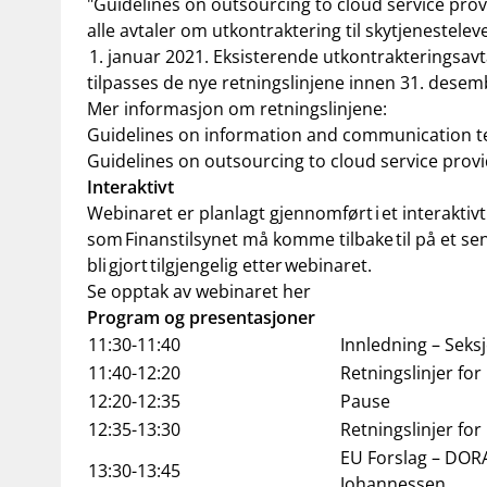
"Guidelines on outsourcing to cloud service provid
alle avtaler om utkontraktering til skytjenestelev
1. januar 2021. Eksisterende utkontrakteringsavt
tilpasses de nye retningslinjene innen 31. dese
Mer informasjon om retningslinjene:
Guidelines on information and communication t
Guidelines on outsourcing to cloud service prov
Interaktivt
Webinaret er planlagt gjennomført i et interakti
som Finanstilsynet må komme tilbake til på et sene
bli gjort tilgjengelig etter webinaret.
Se opptak av webinaret her
Program og presentasjoner
11:30-11:40
Innledning
– Seksj
11:40-12:20
Retningslinjer for
12:20-12:35
Pause
12:35-13:30
Retningslinjer for
EU Forslag –
DOR
13:30-13:45
Johannessen