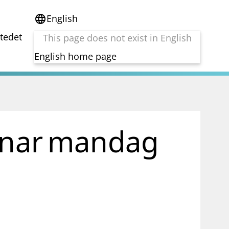
English
language
stedet
This page does not exist in English
English home page
e
Tema
Bærekraft
reg
DORA
binar mandag
Folkefinansiering
Kryptoeiendelsloven (MiCA)
Overtakelsestilbud
Alle tema