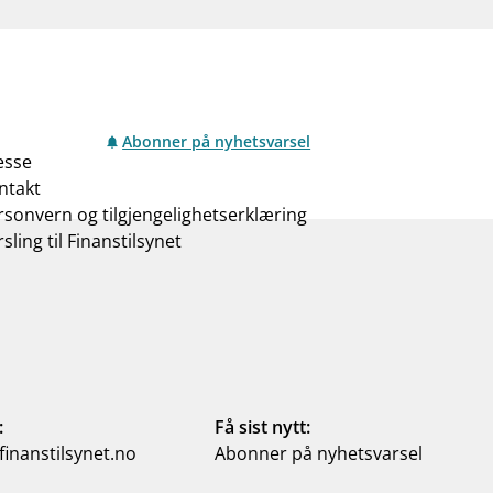
Abonner på nyhetsvarsel
esse
ntakt
rsonvern og tilgjengelighetserklæring
sling til Finanstilsynet
:
Få sist nytt:
inanstilsynet.no
Abonner på nyhetsvarsel