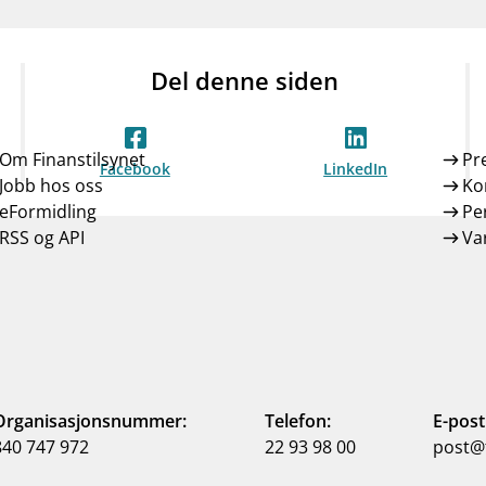
Del denne siden
Om Finanstilsynet
Pr
Facebook
LinkedIn
Jobb hos oss
Ko
eFormidling
Pe
RSS og API
Var
Organisasjonsnummer:
Telefon:
E-post
840 747 972
22 93 98 00
post@f