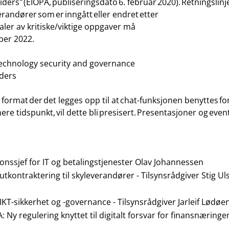
ers" (EIOPA, publiseringsdato 6. februar 2020). Retningslinj
erandører som er inngått eller endret etter
aler av kritiske/viktige oppgaver må
mber 2022.
echnology security and governance
iders
vt format der det legges opp til at chat-funksjonen benytte
re tidspunkt, vil dette bli presisert. Presentasjoner og event
onssjef for IT og betalingstjenester Olav Johannessen
 utkontraktering til skyleverandører
- Tilsynsrådgiver Stig Ul
 IKT-sikkerhet og -governance
- Tilsynsrådgiver Jarleif Lødøe
A
:
Ny regulering knyttet til digitalt forsvar for finansnæringe