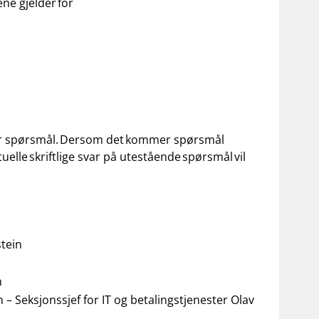
ene gjelder for
s for spørsmål. Dersom det kommer spørsmål
uelle skriftlige svar på utestående spørsmål vil
stein
n
n
– Seksjonssjef for IT og betalingstjenester Olav