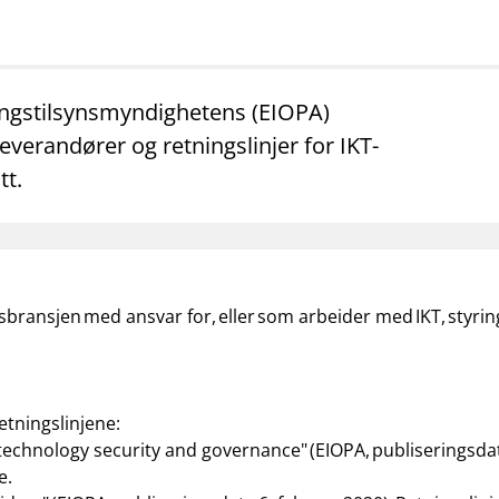
mail_outline
work_outline
dashboard
net
Kontakt oss
Jobb hos oss
Informasj
ringstilsynsmyndighetens (EIOPA)
leverandører og retningslinjer for IKT-
tt.
ngsbransjen med ansvar for, eller som arbeider med IKT, styri
etningslinjene:
chnology security and governance" (EIOPA, publiseringsdat
ge.