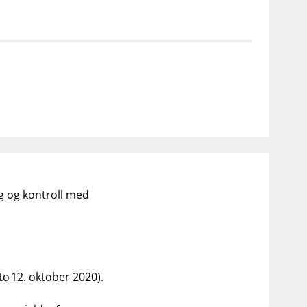
notifications_none
on for investorer
Abonner på nyhetsvarsel
ng og kontroll med
o 12. oktober 2020).