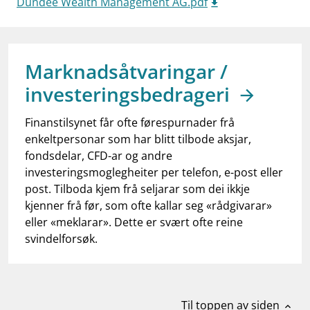
Dundee Wealth Management AG.pdf
work_outline
Jobb hos oss
dashboard
Informasjon for investorer
notifications_none
Marknadsåtvaringar /
Abonner på nyhetsvarsel
investeringsbedrageri
Finanstilsynet får ofte førespurnader frå
enkeltpersonar som har blitt tilbode aksjar,
fondsdelar, CFD-ar og andre
investeringsmoglegheiter per telefon, e-post eller
post. Tilboda kjem frå seljarar som dei ikkje
kjenner frå før, som ofte kallar seg «rådgivarar»
eller «meklarar». Dette er svært ofte reine
svindelforsøk.
Til toppen av siden
expand_less