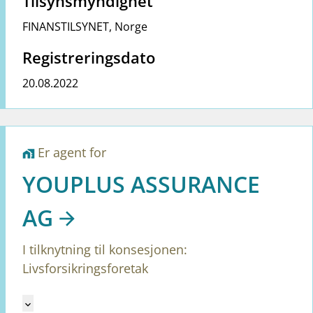
Tilsynsmyndighet
FINANSTILSYNET
,
Norge
Registreringsdato
20.08.2022
Er agent for
home_work
YOUPLUS ASSURANCE
AG
I tilknytning til konsesjonen:
Livsforsikringsforetak
Mangler tekst for vreg.ShowMoreInformation (no)
keyboard_arrow_down