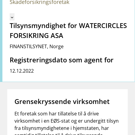
Skadeforsikringsforetak
Mangler tekst for vreg.ShowMoreInformation (no)
keyboard_arrow_down
Tilsynsmyndighet for WATERCIRCLES
FORSIKRING ASA
FINANSTILSYNET
,
Norge
Registreringsdato som agent for
12.12.2022
Grensekryssende virksomhet
Et foretak som har tillatelse til å drive
virksomhet i en EØS-stat og er undergitt tilsyn
fra tilsynsmyndighetene i hjemstaten, har