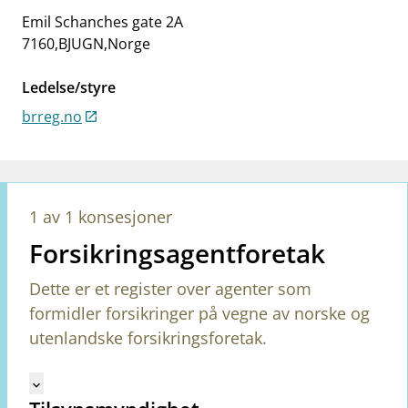
work_outline
Jobb hos oss
Emil Schanches gate 2A
7160
,
BJUGN
,
Norge
dashboard
Informasjon for investorer
notifications_none
Ledelse/styre
Abonner på nyhetsvarsel
brreg.no
1 av 1 konsesjoner
Forsikringsagentforetak
Dette er et register over agenter som
formidler forsikringer på vegne av norske og
utenlandske forsikringsforetak.
Mangler tekst for vreg.ShowMoreInformation (no)
keyboard_arrow_down