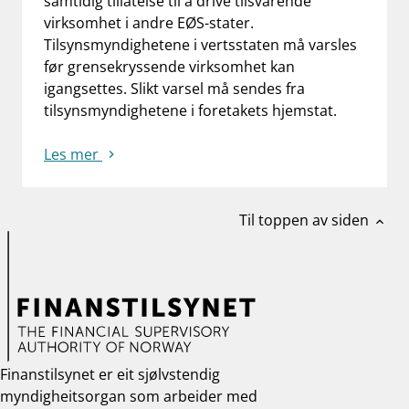
samtidig tillatelse til å drive tilsvarende
virksomhet i andre EØS-stater.
Tilsynsmyndighetene i vertsstaten må varsles
før grensekryssende virksomhet kan
igangsettes. Slikt varsel må sendes fra
tilsynsmyndighetene i foretakets hjemstat.
Les mer
Til toppen av siden
expand_less
Finanstilsynet er eit sjølvstendig
myndigheitsorgan som arbeider med