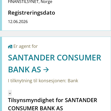
FINANSTILSYNET
,
Norge
Registreringsdato
12.06.2026
Er agent for
home_work
SANTANDER CONSUMER
BANK AS
I tilknytning til konsesjonen: Bank
Mangler tekst for vreg.ShowMoreInformation (no)
keyboard_arrow_down
Tilsynsmyndighet for SANTANDER
CONSUMER BANK AS