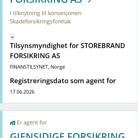
I tilknytning til konsesjonen:
Skadeforsikringsforetak
Mangler tekst for vreg.ShowMoreInformation (no)
keyboard_arrow_down
Tilsynsmyndighet for STOREBRAND
FORSIKRING AS
FINANSTILSYNET
,
Norge
Registreringsdato som agent for
17.06.2026
Er agent for
home_work
GJENSIDIGE FORSIKRING