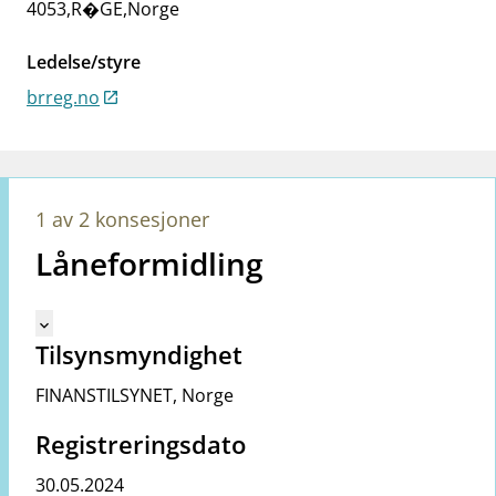
4053
,
R�GE
,
Norge
work_outline
Jobb hos oss
dashboard
Informasjon for investorer
Ledelse/styre
brreg.no
notifications_none
Abonner på nyhetsvarsel
1 av 2 konsesjoner
Låneformidling
Mangler tekst for vreg.ShowMoreInformation (no)
keyboard_arrow_down
Tilsynsmyndighet
FINANSTILSYNET
,
Norge
Registreringsdato
30.05.2024