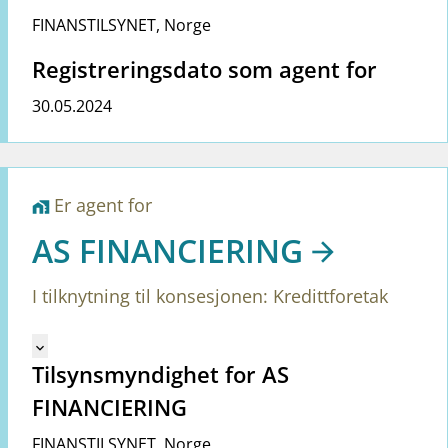
FINANSTILSYNET
,
Norge
Registreringsdato som agent for
30.05.2024
Er agent for
home_work
AS FINANCIERING
I tilknytning til konsesjonen: Kredittforetak
Mangler tekst for vreg.ShowMoreInformation (no)
keyboard_arrow_down
Tilsynsmyndighet for AS
FINANCIERING
FINANSTILSYNET
,
Norge