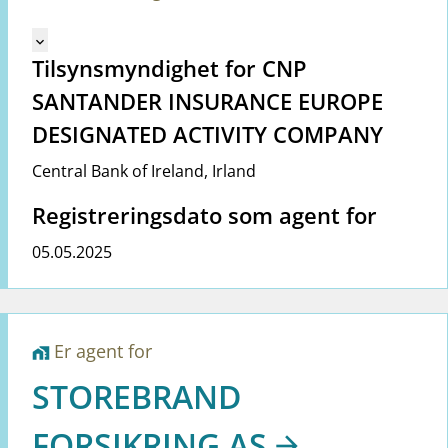
Mangler tekst for vreg.ShowMoreInformation (no)
keyboard_arrow_down
Tilsynsmyndighet for CNP
SANTANDER INSURANCE EUROPE
DESIGNATED ACTIVITY COMPANY
Central Bank of Ireland
,
Irland
Registreringsdato som agent for
05.05.2025
Er agent for
home_work
STOREBRAND
FORSIKRING AS