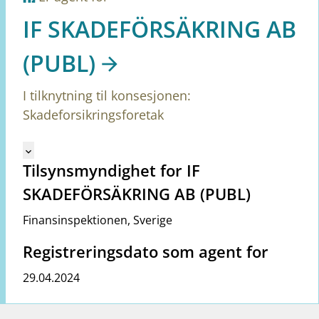
IF SKADEFÖRSÄKRING AB
(PUBL)
I tilknytning til konsesjonen:
Skadeforsikringsforetak
Mangler tekst for vreg.ShowMoreInformation (no)
keyboard_arrow_down
Tilsynsmyndighet for IF
SKADEFÖRSÄKRING AB (PUBL)
Finansinspektionen
,
Sverige
Registreringsdato som agent for
29.04.2024