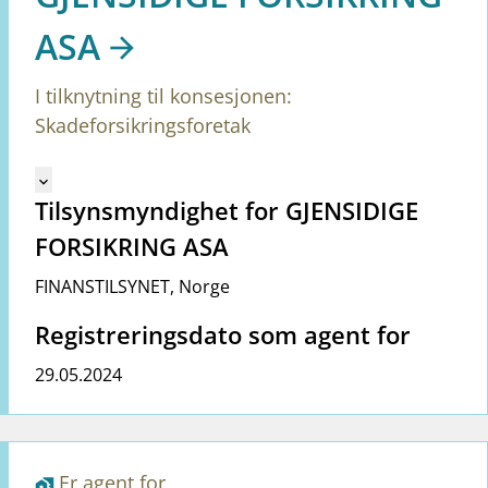
ASA
I tilknytning til konsesjonen:
Skadeforsikringsforetak
Mangler tekst for vreg.ShowMoreInformation (no)
keyboard_arrow_down
Tilsynsmyndighet for GJENSIDIGE
FORSIKRING ASA
FINANSTILSYNET
,
Norge
Registreringsdato som agent for
29.05.2024
Er agent for
home_work