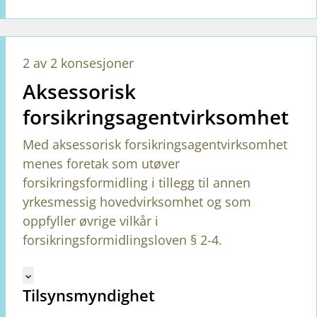
2 av 2 konsesjoner
Aksessorisk
forsikringsagentvirksomhet
Med aksessorisk forsikringsagentvirksomhet
menes foretak som utøver
forsikringsformidling i tillegg til annen
yrkesmessig hovedvirksomhet og som
oppfyller øvrige vilkår i
forsikringsformidlingsloven § 2-4.
Mangler tekst for vreg.ShowMoreInformation (no)
keyboard_arrow_down
Tilsynsmyndighet