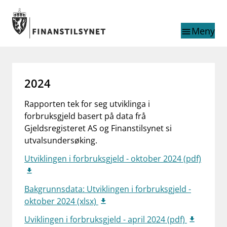
Gå til hovedinnhold
Gå til søkesiden
Meny
menu
Søk i
search
This page does not
language
2024
exist in English
nettstedet
English
Rapporten tek for seg utviklinga i
English home page
forbruksgjeld basert på data frå
Tilsyn
Gjeldsregisteret AS og Finanstilsynet si
Aktuelt
utvalsundersøking.
Finanstilsynets registre
Tema
Utviklingen i forbruksgjeld - oktober 2024 (pdf)
supervisor_account
Forbrukerinformasjon
Bakgrunnsdata: Utviklingen i forbruksgjeld -
business
Om Finanstilsynet
oktober 2024 (xlsx)
Uviklingen i forbruksgjeld - april 2024 (pdf)
mail_outline
Kontakt oss