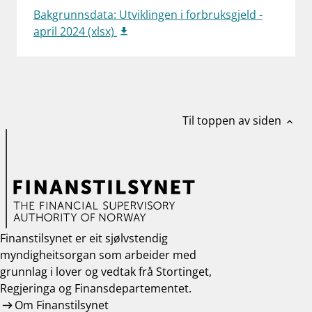
Bakgrunnsdata: Utviklingen i forbruksgjeld -
work_outline
Jobb hos oss
april 2024 (xlsx)
dashboard
Informasjon for investorer
notifications_none
Abonner på nyhetsvarsel
Til toppen av siden
expand_less
Finanstilsynet er eit sjølvstendig
myndigheitsorgan som arbeider med
grunnlag i lover og vedtak frå Stortinget,
Regjeringa og Finansdepartementet.
Om Finanstilsynet