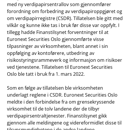
med ny verdipapirsentrallov som gjennomfører
forordning om forbedring av verdipapiroppgjøret og
om verdipapirregistre (CSDR). Tillatelsen ble gitt med
vilkår og kunne ikke tas i bruk før disse var oppfylt. I
tillegg hadde Finanstilsynet forventninger til at
Euronext Securities Oslo gjennomførte visse
tilpasninger av virksomheten, blant annet i sin
oppfølging av kontoførere, utbedring av
risikostyringsrammeverk og informasjon om risikoer
ved tjenestene. Tillatelsen til Euronext Securities
Oslo ble tatt i bruk fra 1. mars 2022.
Som en følge av tillatelsen ble virksomheten
underlagt reglene i CSDR. Euronext Securities Oslo
meldte i den forbindelse fra om grensekryssende
virksomhet til de tolv landene der de tilbyr
verdipapirsentraltjenester. Finanstilsynet gikk
gjennom alle meldingene og videreformidlet disse til
tilsynsmyndighetene i de andre landene.