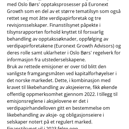
med Oslo Børs' opptaksprosesser på Euronext
Growth som en del av et større tematilsyn som også
rettet seg mot åtte verdipapirforetak og tre
revisjonsselskaper. Finanstilsynet påpekte i
tilsynsrapporten forhold knyttet til forsvarlig
behandling av opptakssøknader, oppfølging av
verdipapirforetakene (Euronext Growth Advisors) og
deres rolle samt uklarheter i Oslo Børs' regelverk for
informasjon fra utstederselskapene.
Bruk av rettede emisjoner er over tid blitt den
vanligste framgangsmåten ved kapitalforhøyelser i
det norske markedet. Dette, i kombinasjon med
kravet til likebehandling av aksjeeierne, fikk økende
offentlig oppmerksomhet gjennom 2022. I tillegg til
emisjonsreglene i aksjelovene er det i
verdipapirhandelloven gitt en bestemmelse om
likebehandling av aksje- og obligasjonseiere i
selskaper notert på et regulert marked.
Finanstilsynet vil i 2023 følge opp