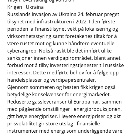
Krigen i Ukraina
Russlands invasjon av Ukraina 24. februar preget
tilsynet med infrastrukturen i 2022. I den første
perioden la Finanstilsynet vekt på lokalisering og
virksomhetsstyring samt foretakenes tiltak for å
være rustet mot og kunne håndtere eventuelle
cyberangrep. Nokså raskt ble det innført ulike
sanksjoner innen verdipapirområdet, blant annet
forbud mot å tilby investeringstjenester til russiske
interesser. Dette medførte behov for å følge opp
handelsplasser og verdipapirsentraler.
Gjennom sommeren og høsten fikk krigen også
betydelige konsekvenser for energimarkedet.
Reduserte gassleveranser til Europa har, sammen
med pågående omstillinger i energiproduksjonen,
gitt høye energipriser. Høyere energipriser og økt
prisvolatilitet gir store utslag i finansielle
instrumenter med energi som underliggende vare.