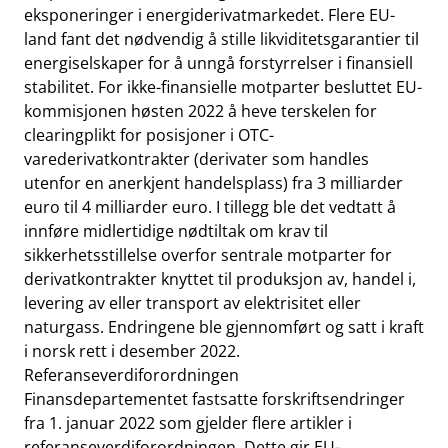
eksponeringer i energiderivatmarkedet. Flere EU-
land fant det nødvendig å stille likviditetsgarantier til
energiselskaper for å unngå forstyrrelser i finansiell
stabilitet. For ikke-finansielle motparter besluttet EU-
kommisjonen høsten 2022 å heve terskelen for
clearingplikt for posisjoner i OTC-
varederivatkontrakter (derivater som handles
utenfor en anerkjent handelsplass) fra 3 milliarder
euro til 4 milliarder euro. I tillegg ble det vedtatt å
innføre midlertidige nødtiltak om krav til
sikkerhetsstillelse overfor sentrale motparter for
derivatkontrakter knyttet til produksjon av, handel i,
levering av eller transport av elektrisitet eller
naturgass. Endringene ble gjennomført og satt i kraft
i norsk rett i desember 2022.
Referanseverdiforordningen
Finansdepartementet fastsatte forskriftsendringer
fra 1. januar 2022 som gjelder flere artikler i
referanseverdiforordningen. Dette gir EU-