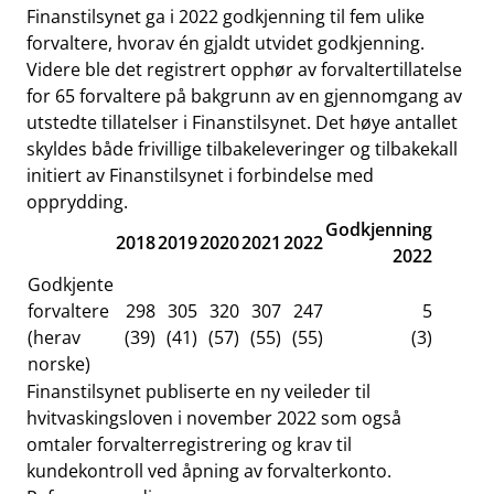
Finanstilsynet ga i 2022 godkjenning til fem ulike
forvaltere, hvorav én gjaldt utvidet godkjenning.
Videre ble det registrert opphør av forvaltertillatelse
for 65 forvaltere på bakgrunn av en gjennomgang av
utstedte tillatelser i Finanstilsynet. Det høye antallet
skyldes både frivillige tilbakeleveringer og tilbakekall
initiert av Finanstilsynet i forbindelse med
opprydding.
Godkjenning
2018
2019
2020
2021
2022
2022
Godkjente
forvaltere
298
305
320
307
247
5
(herav
(39)
(41)
(57)
(55)
(55)
(3)
norske)
Finanstilsynet publiserte en ny veileder til
hvitvaskingsloven i november 2022 som også
omtaler forvalterregistrering og krav til
kundekontroll ved åpning av forvalterkonto.