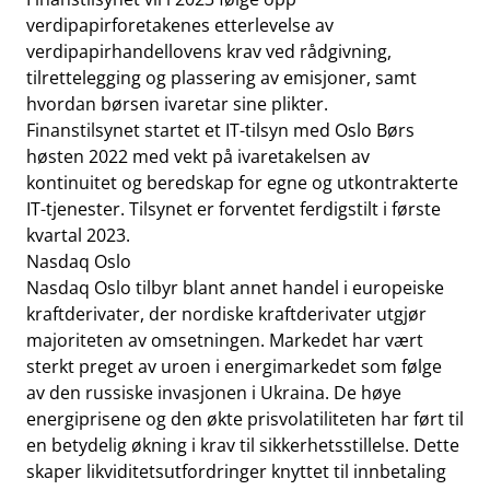
verdipapirforetakenes etterlevelse av
verdipapirhandellovens krav ved rådgivning,
tilrettelegging og plassering av emisjoner, samt
hvordan børsen ivaretar sine plikter.
Finanstilsynet startet et IT-tilsyn med Oslo Børs
høsten 2022 med vekt på ivaretakelsen av
kontinuitet og beredskap for egne og utkontrakterte
IT-tjenester. Tilsynet er forventet ferdigstilt i første
kvartal 2023.
Nasdaq Oslo
Nasdaq Oslo tilbyr blant annet handel i europeiske
kraftderivater, der nordiske kraftderivater utgjør
majoriteten av omsetningen. Markedet har vært
sterkt preget av uroen i energimarkedet som følge
av den russiske invasjonen i Ukraina. De høye
energiprisene og den økte prisvolatiliteten har ført til
en betydelig økning i krav til sikkerhetsstillelse. Dette
skaper likviditetsutfordringer knyttet til innbetaling