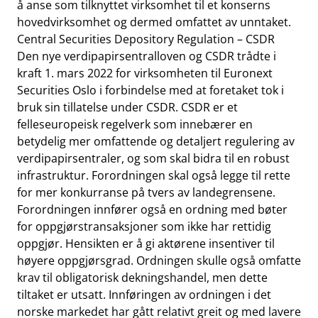
å anse som tilknyttet virksomhet til et konserns
hovedvirksomhet og dermed omfattet av unntaket.
Central Securities Depository Regulation – CSDR
Den nye verdipapirsentralloven og CSDR trådte i
kraft 1. mars 2022 for virksomheten til Euronext
Securities Oslo i forbindelse med at foretaket tok i
bruk sin tillatelse under CSDR. CSDR er et
felleseuropeisk regelverk som innebærer en
betydelig mer omfattende og detaljert regulering av
verdipapirsentraler, og som skal bidra til en robust
infrastruktur. Forordningen skal også legge til rette
for mer konkurranse på tvers av landegrensene.
Forordningen innfører også en ordning med bøter
for oppgjørstransaksjoner som ikke har rettidig
oppgjør. Hensikten er å gi aktørene insentiver til
høyere oppgjørsgrad. Ordningen skulle også omfatte
krav til obligatorisk dekningshandel, men dette
tiltaket er utsatt. Innføringen av ordningen i det
norske markedet har gått relativt greit og med lavere