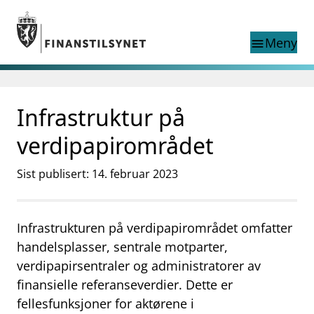
Gå til hovedinnhold
Gå til søkesiden
Meny
menu
Show this page in
Søk i
search
language
Infrastruktur på
English
nettstedet
English
English home page
verdipapirområdet
Tilsyn
Aktuelt
Sist publisert: 14. februar 2023
Finanstilsynets registre
Tema
Infrastrukturen på verdipapirområdet omfatter
supervisor_account
Forbrukerinformasjon
handelsplasser, sentrale motparter,
business
Om Finanstilsynet
verdipapirsentraler og administratorer av
finansielle referanseverdier. Dette er
mail_outline
Kontakt oss
fellesfunksjoner for aktørene i