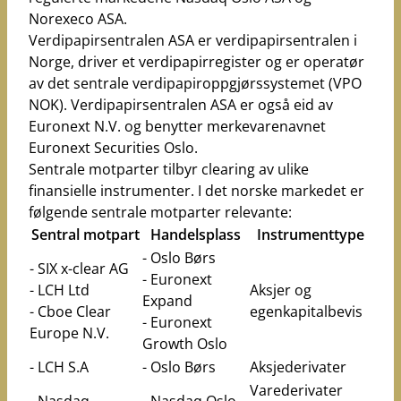
Norexeco ASA.
Verdipapirsentralen ASA er verdipapirsentralen i
Norge, driver et verdipapirregister og er operatør
av det sentrale verdipapiroppgjørssystemet (VPO
NOK). Verdipapirsentralen ASA er også eid av
Euronext N.V. og benytter merkevarenavnet
Euronext Securities Oslo.
Sentrale motparter tilbyr clearing av ulike
finansielle instrumenter. I det norske markedet er
følgende sentrale motparter relevante:
Sentral motpart
Handelsplass
Instrumenttype
- Oslo Børs
- SIX x-clear AG
- Euronext
- LCH Ltd
Aksjer og
Expand
- Cboe Clear
egenkapitalbevis
- Euronext
Europe N.V.
Growth Oslo
- LCH S.A
- Oslo Børs
Aksjederivater
Varederivater