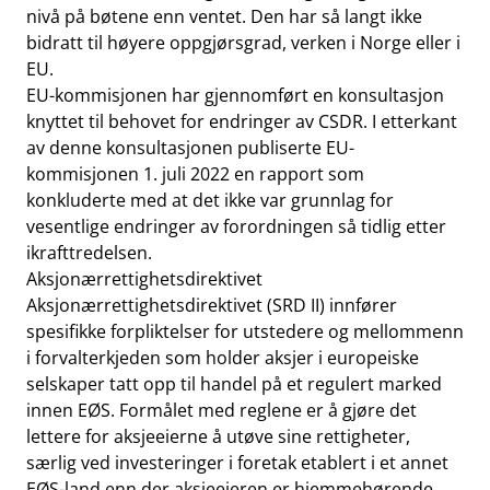
nivå på bøtene enn ventet. Den har så langt ikke
bidratt til høyere oppgjørsgrad, verken i Norge eller i
EU.
EU-kommisjonen har gjennomført en konsultasjon
knyttet til behovet for endringer av CSDR. I etterkant
av denne konsultasjonen publiserte EU-
kommisjonen 1. juli 2022 en rapport som
konkluderte med at det ikke var grunnlag for
vesentlige endringer av forordningen så tidlig etter
ikrafttredelsen.
Aksjonærrettighetsdirektivet
Aksjonærrettighetsdirektivet (SRD II) innfører
spesifikke forpliktelser for utstedere og mellommenn
i forvalterkjeden som holder aksjer i europeiske
selskaper tatt opp til handel på et regulert marked
innen EØS. Formålet med reglene er å gjøre det
lettere for aksjeeierne å utøve sine rettigheter,
særlig ved investeringer i foretak etablert i et annet
EØS-land enn der aksjeeieren er hjemmehørende.