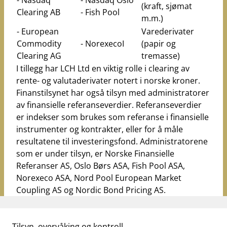
- Nasdaq
- Nasdaq Oslo
(kraft, sjømat
Clearing AB
- Fish Pool
m.m.)
- European
Varederivater
Commodity
- NorexecoI
(papir og
Clearing AG
tremasse)
I tillegg har LCH Ltd en viktig rolle i clearing av
rente- og valutaderivater notert i norske kroner.
Finanstilsynet har også tilsyn med administratorer
av finansielle referanseverdier. Referanseverdier
er indekser som brukes som referanse i finansielle
instrumenter og kontrakter, eller for å måle
resultatene til investeringsfond. Administratorene
som er under tilsyn, er Norske Finansielle
Referanser AS, Oslo Børs ASA, Fish Pool ASA,
Norexeco ASA, Nord Pool European Market
Coupling AS og Nordic Bond Pricing AS.
Tilsyn, overvåking og kontroll