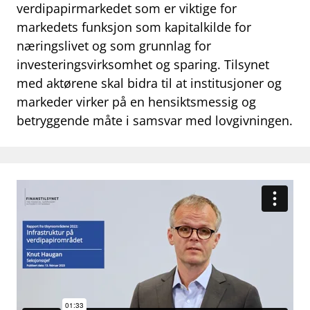
work_outline
verdipapirmarkedet som er viktige for
Jobb hos oss
markedets funksjon som kapitalkilde for
dashboard
Informasjon for investorer
næringslivet og som grunnlag for
investeringsvirksomhet og sparing. Tilsynet
notifications_none
Abonner på nyhetsvarsel
med aktørene skal bidra til at institusjoner og
markeder virker på en hensiktsmessig og
betryggende måte i samsvar med lovgivningen.